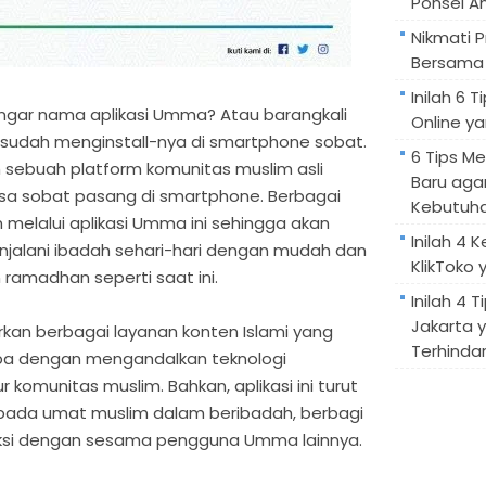
Ponsel A
Nikmati 
Bersama 
Inilah 6
gar nama aplikasi Umma? Atau barangkali
Online ya
 sudah menginstall-nya di smartphone sobat.
6 Tips M
 sebuah platform komunitas muslim asli
Baru aga
sa sobat pasang di smartphone. Berbagai
Kebutuh
melalui aplikasi Umma ini sehingga akan
Inilah 4 
alani ibadah sehari-hari dengan mudah dan
KlikToko 
 ramadhan seperti saat ini.
Inilah 4 T
Jakarta 
kan berbagai layanan konten Islami yang
Terhindar
upa dengan mengandalkan teknologi
 komunitas muslim. Bahkan, aplikasi ini turut
da umat muslim dalam beribadah, berbagi
raksi dengan sesama pengguna Umma lainnya.