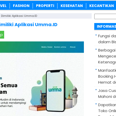
VEL
FASHION
PROPERTI
KESEHATAN
KECANTIKAN
Cari
 Dimiliki Aplikasi Umma.ID
untuk:
imiliki Aplikasi Umma.ID
INFORMAS
pp
Fungsi d
dalam Bis
Berbagai
Mengece
Ketenaga
Manfaatk
Booking H
Hemat d
Jasa Cus
Mahoni d
Dapatka
Toko Onl