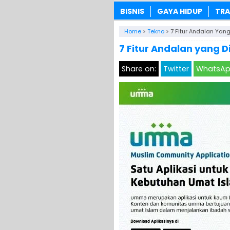
BISNIS
GAYA HIDUP
TRA
Home
>
Tekno
>
7 Fitur Andalan Yang
7 Fitur Andalan yang D
Share on:
Twitter
WhatsA