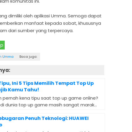
am komunitas ini.
yang dimiliki oleh aplikasi Umma. Semoga dapat
berikan manfaat kepada sobat, khususnya
lam dari sumber yang terpercaya.
pp
lan Umma
Baca juga:
nya:
ipu, Ini 5 Tips Memilih Tempat Top Up
jib Kamu Tahu!
 pernah kena tipu saat top up game online?
di dunia top up game masih sangat marak...
bugaran Penuh Teknologi: HUAWEI
o