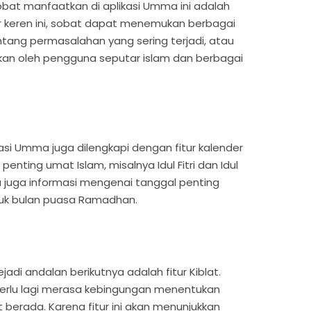
sobat manfaatkan di aplikasi Umma ini adalah
itur keren ini, sobat dapat menemukan berbagai
tang permasalahan yang sering terjadi, atau
kan oleh pengguna seputar islam dan berbagai
likasi Umma juga dilengkapi dengan fitur kalender
enting umat Islam, misalnya Idul Fitri dan Idul
a juga informasi mengenai tanggal penting
tuk bulan puasa Ramadhan.
adi andalan berikutnya adalah fitur Kiblat.
k perlu lagi merasa kebingungan menentukan
 berada. Karena fitur ini akan menunjukkan