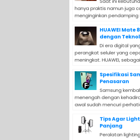
Saat ini kebutuh
hanya praktis namun juga c
menginginkan pendamping id
HUAWEI Mate 80
dengan Teknol
Di era digital y
perangkat seluler yang cep
meningkat. HUAWEI, sebagai 
Spesifikasi Sa
Penasaran
Samsung kembali
menengah dengan kehadiran
awal sudah mencuri perhatia
Tips Agar Ligh
Panjang
Peralatan lighti