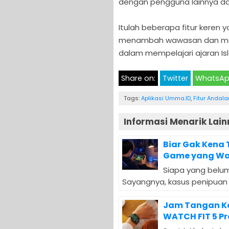
dengan pengguna lainnya dal
Itulah beberapa fitur keren 
menambah wawasan dan mem
dalam mempelajari ajaran Is
Share on:
Twitter
WhatsA
Tags:
Aplikasi Umma.ID
,
Fitur Anda
Informasi Menarik Lain
Biar Gak Kena T
Game yang Wa
Siapa yang belum
Sayangnya, kasus penipuan 
Jam Tangan Ke
WATCH FIT 5 Pr