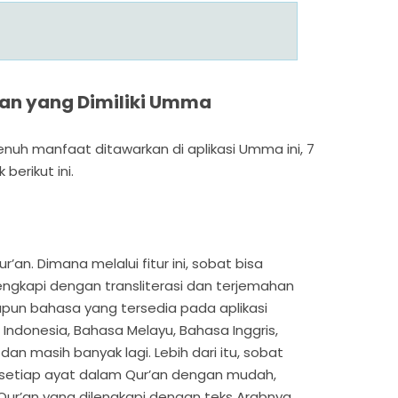
lan yang Dimiliki Umma
enuh manfaat ditawarkan di aplikasi Umma ini, 7
berikut ini.
’an. Dimana melalui fitur ini, sobat bisa
ngkapi dengan transliterasi dan terjemahan
pun bahasa yang tersedia pada aplikasi
 Indonesia, Bahasa Melayu, Bahasa Inggris,
dan masih banyak lagi. Lebih dari itu, sobat
 setiap ayat dalam Qur’an dengan mudah,
Qur’an yang dilengkapi dengan teks Arabnya.