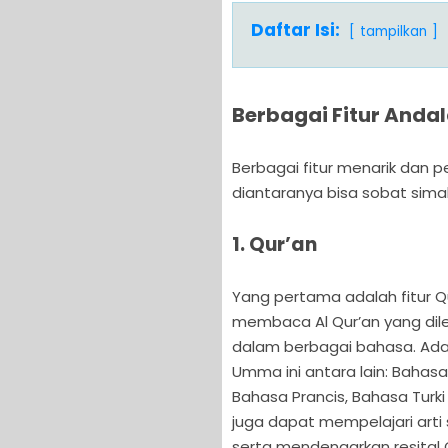
Daftar Isi:
tampilkan
Berbagai Fitur Anda
Berbagai fitur menarik dan p
diantaranya bisa sobat simak 
1. Qur’an
Yang pertama adalah fitur Qur
membaca Al Qur’an yang dile
dalam berbagai bahasa. Ada
Umma ini antara lain: Bahasa
Bahasa Prancis, Bahasa Turki 
juga dapat mempelajari arti
serta mendengarkan resital 