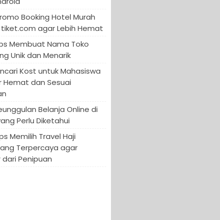
ndroid
Promo Booking Hotel Murah
tiket.com agar Lebih Hemat
 Tips Membuat Nama Toko
ng Unik dan Menarik
encari Kost untuk Mahasiswa
r Hemat dan Sesuai
an
Keunggulan Belanja Online di
yang Perlu Diketahui
ips Memilih Travel Haji
yang Terpercaya agar
 dari Penipuan