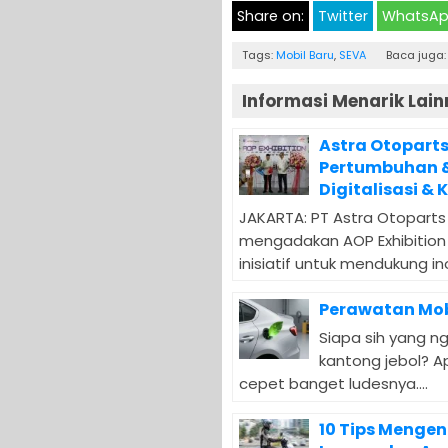
Share on:
Twitter
WhatsA
Tags:
Mobil Baru
,
SEVA
Baca juga:
Informasi Menarik Lain
Astra Otoparts 
Pertumbuhan & 
Digitalisasi &
JAKARTA: PT Astra Otoparts
mengadakan AOP Exhibition 
inisiatif untuk mendukung inov
Perawatan Mobi
Siapa sih yang ng
kantong jebol? Ap
cepet banget ludesnya....
10 Tips Menge