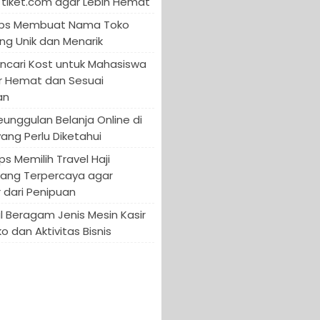
tiket.com agar Lebih Hemat
 Tips Membuat Nama Toko
ng Unik dan Menarik
encari Kost untuk Mahasiswa
r Hemat dan Sesuai
an
Keunggulan Belanja Online di
yang Perlu Diketahui
ips Memilih Travel Haji
yang Terpercaya agar
 dari Penipuan
 Beragam Jenis Mesin Kasir
o dan Aktivitas Bisnis