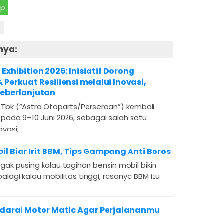
pp
nya:
Exhibition 2026: Inisiatif Dorong
Perkuat Resiliensi melalui Inovasi,
 Keberlanjutan
 Tbk (“Astra Otoparts/Perseroan”) kembali
pada 9–10 Juni 2026, sebagai salah satu
asi,...
l Biar Irit BBM, Tips Gampang Anti Boros
gak pusing kalau tagihan bensin mobil bikin
alagi kalau mobilitas tinggi, rasanya BBM itu
ndarai Motor Matic Agar Perjalananmu