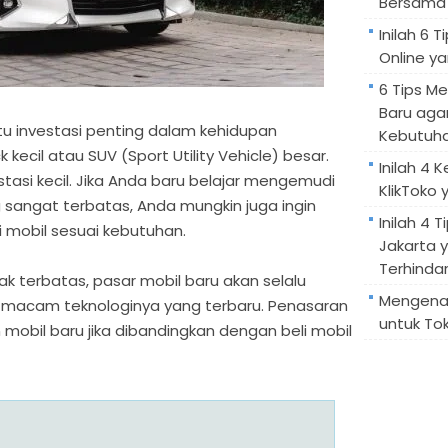
Bersama 
Inilah 6
Online ya
6 Tips M
Baru aga
tu investasi penting dalam kehidupan
Kebutuh
 kecil atau SUV (Sport Utility Vehicle) besar.
Inilah 4 
stasi kecil. Jika Anda baru belajar mengemudi
KlikToko 
 sangat terbatas, Anda mungkin juga ingin
Inilah 4 T
mobil sesuai kebutuhan.
Jakarta 
Terhindar
ak terbatas, pasar mobil baru akan selalu
Mengenal
macam teknologinya yang terbaru. Penasaran
untuk Tok
n mobil baru jika dibandingkan dengan beli mobil