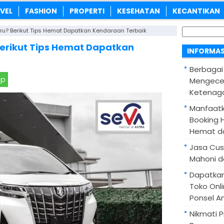
VEL
FASHION
PROPERTI
KESEHATAN
KECANTIKAN
Cari
Baru? Berikut Tips Hemat Dapatkan Kendaraan Terbaik
untuk:
 Berikut Tips Hemat Dapatkan
INFORMAS
Berbagai
pp
Mengece
Ketenaga
Manfaatk
Booking H
Hemat d
Jasa Cus
Mahoni d
Dapatka
Toko Onl
Ponsel A
Nikmati 