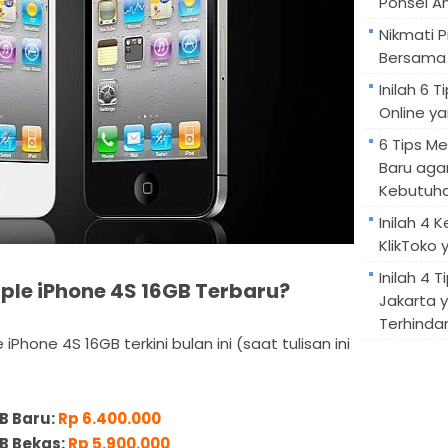
Ponsel A
Nikmati 
Bersama 
Inilah 6
Online ya
6 Tips M
Baru aga
Kebutuh
Inilah 4 
KlikToko 
Inilah 4 T
le iPhone 4S 16GB Terbaru?
Jakarta 
Terhindar
 iPhone 4S 16GB terkini bulan ini (saat tulisan ini
B Baru:
Rp 6.400.000
B Bekas:
Rp 5.900.000