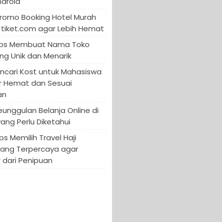
ndroid
Promo Booking Hotel Murah
tiket.com agar Lebih Hemat
 Tips Membuat Nama Toko
ng Unik dan Menarik
encari Kost untuk Mahasiswa
r Hemat dan Sesuai
an
Keunggulan Belanja Online di
yang Perlu Diketahui
ips Memilih Travel Haji
yang Terpercaya agar
 dari Penipuan