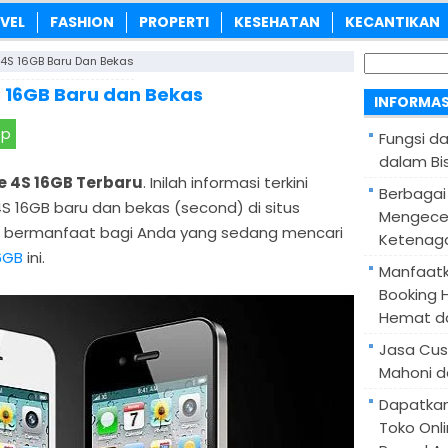
VEL
FASHION
PROPERTI
KESEHATAN
KECANTIKAN
Cari
 4S 16GB Baru Dan Bekas
untuk:
 16GB Baru dan Bekas
INFORMAS
pp
Fungsi d
dalam Bis
e 4S 16GB Terbaru
. Inilah informasi terkini
Berbagai
S 16GB baru dan bekas (second) di situs
Mengece
a bermanfaat bagi Anda yang sedang mencari
Ketenaga
6GB
ini.
Manfaatk
Booking H
Hemat d
Jasa Cus
Mahoni d
Dapatka
Toko Onl