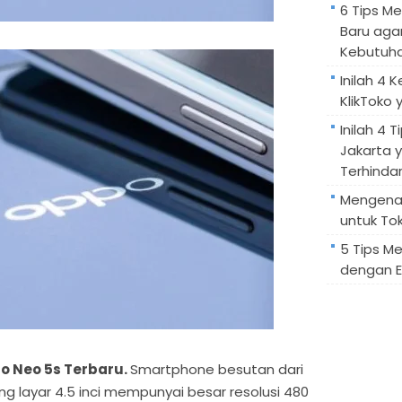
6 Tips M
Baru aga
Kebutuh
Inilah 4 
KlikToko 
Inilah 4 T
Jakarta 
Terhindar
Mengenal
untuk Tok
5 Tips M
dengan E
o Neo 5s Terbaru.
Smartphone besutan dari
g layar 4.5 inci mempunyai besar resolusi 480