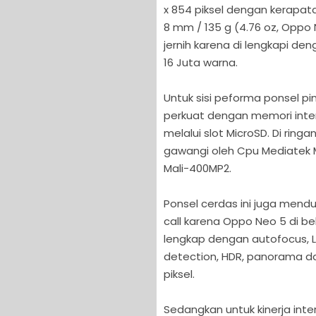
x 854 piksel dengan kerapatan
8 mm / 135 g (4.76 oz, Opp
jernih karena di lengkapi den
16 Juta warna.
Untuk sisi peforma ponsel pi
perkuat dengan memori inter
melalui slot MicroSD. Di ringa
gawangi oleh Cpu Mediatek 
Mali-400MP2.
Ponsel cerdas ini juga mendu
call karena Oppo Neo 5 di b
lengkap dengan autofocus, L
detection, HDR, panorama 
piksel.
Sedangkan untuk kinerja inte