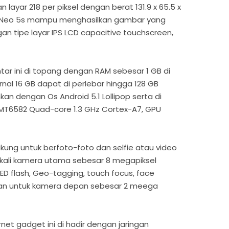
 layar 218 per piksel dengan berat 131.9 x 65.5 x
o Neo 5s mampu menghasilkan gambar yang
gan tipe layar IPS LCD capacitive touchscreen,
ntar ini di topang dengan RAM sebesar 1 GB di
nal 16 GB dapat di perlebar hingga 128 GB
nkan dengan Os Android 5.1 Lollipop serta di
MT6582 Quad-core 1.3 GHz Cortex-A7, GPU
kung untuk berfoto-foto dan selfie atau video
ekali kamera utama sebesar 8 megapiksel
ED flash, Geo-tagging, touch focus, face
dan untuk kamera depan sebesar 2 meega
rnet gadget ini di hadir dengan jaringan