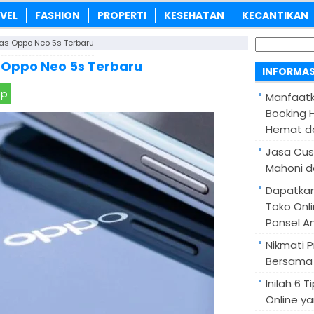
VEL
FASHION
PROPERTI
KESEHATAN
KECANTIKAN
Cari
as Oppo Neo 5s Terbaru
untuk:
 Oppo Neo 5s Terbaru
INFORMAS
pp
Manfaatk
Booking H
Hemat d
Jasa Cus
Mahoni d
Dapatka
Toko Onl
Ponsel A
Nikmati 
Bersama 
Inilah 6
Online ya