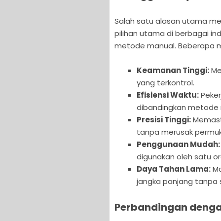
Salah satu alasan utama me
pilihan utama di berbagai i
metode manual. Beberapa ma
Keamanan Tinggi:
Men
yang terkontrol.
Efisiensi Waktu:
Peker
dibandingkan metode 
Presisi Tinggi:
Memasti
tanpa merusak permu
Penggunaan Mudah:
digunakan oleh satu o
Daya Tahan Lama:
Ma
jangka panjang tanpa
Perbandingan denga