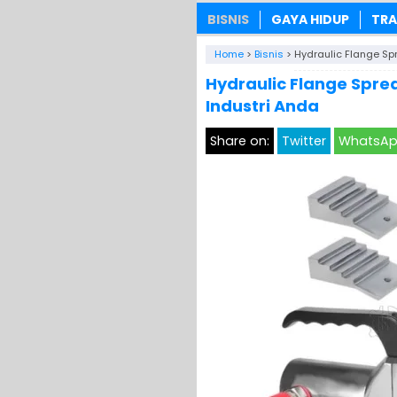
BISNIS
GAYA HIDUP
TRA
Home
>
Bisnis
>
Hydraulic Flange Spr
Hydraulic Flange Sprea
Industri Anda
Share on:
Twitter
WhatsA