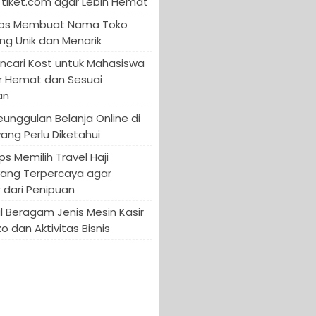
tiket.com agar Lebih Hemat
 Tips Membuat Nama Toko
ng Unik dan Menarik
encari Kost untuk Mahasiswa
r Hemat dan Sesuai
an
Keunggulan Belanja Online di
yang Perlu Diketahui
ips Memilih Travel Haji
yang Terpercaya agar
 dari Penipuan
 Beragam Jenis Mesin Kasir
o dan Aktivitas Bisnis