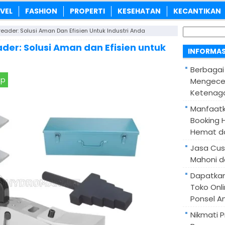
VEL
FASHION
PROPERTI
KESEHATAN
KECANTIKAN
Cari
eader: Solusi Aman Dan Efisien Untuk Industri Anda
untuk:
der: Solusi Aman dan Efisien untuk
INFORMAS
Berbagai
pp
Mengece
Ketenaga
Manfaatk
Booking H
Hemat d
Jasa Cus
Mahoni d
Dapatka
Toko Onl
Ponsel A
Nikmati 