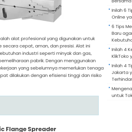
Bersama 
Inilah 6
Online ya
6 Tips M
Baru aga
alah alat profesional yang digunakan untuk
Kebutuh
cara cepat, aman, dan presisi. Alat ini
Inilah 4 
butuhan industri seperti minyak dan gas,
KlikToko 
ta pemeliharaan pabrik. Dengan menggunakan
Inilah 4 T
 pekerjaan yang sebelumnya memerlukan tenaga
Jakarta 
at dilakukan dengan efisiensi tinggi dan risiko
Terhindar
Mengenal
untuk Tok
c Flange Spreader