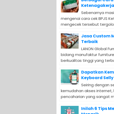
Ketenagakerja
Sebenarnya masi
mengenai cara cek BPJS Ket
mengecek tersebut tergolo
Jasa Custom M
Terbaik
LANON Global Fur
bidang manufaktur furnitur
berkualitas tinggi yang terbu
Dapatkan Kem
Keyboard Selly
Seiring dengan s
kemudahan akses internet, 
pencaharian yang sangat men
Inilah 6 Tips 