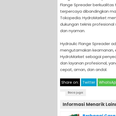
Flange Spreader berkualitas t
terpercaya dibandingkan ma
Tokopedia. HydroMarket men
dukungan teknis profesional
dan nyaman.
Hydraulic Flange Spreader ad
mengutamakan keamanan, efis
HydroMarket sebagai penyedia
dan layanan profesional, ya
cepat, aman, dan andal.
Share on:
Twitter
WhatsA
Baca juga:
Informasi Menarik Lain
Berbagai Cara