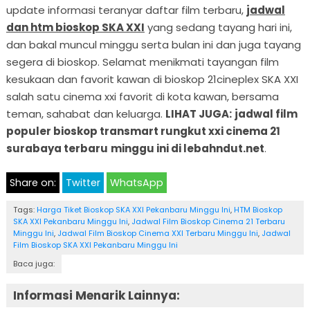
update informasi teranyar daftar film terbaru,
jadwal
dan htm bioskop SKA XXI
yang sedang tayang hari ini,
dan bakal muncul minggu serta bulan ini dan juga tayang
segera di bioskop. Selamat menikmati tayangan film
kesukaan dan favorit kawan di bioskop 21cineplex SKA XXI
salah satu cinema xxi favorit di kota kawan, bersama
teman, sahabat dan keluarga.
LIHAT JUGA:
jadwal film
populer bioskop transmart rungkut xxi cinema 21
surabaya terbaru
minggu ini di lebahndut.net
.
Share on:
Twitter
WhatsApp
Tags:
Harga Tiket Bioskop SKA XXI Pekanbaru Minggu Ini
,
HTM Bioskop
SKA XXI Pekanbaru Minggu Ini
,
Jadwal Film Bioskop Cinema 21 Terbaru
Minggu Ini
,
Jadwal Film Bioskop Cinema XXI Terbaru Minggu Ini
,
Jadwal
Film Bioskop SKA XXI Pekanbaru Minggu Ini
Baca juga:
Informasi Menarik Lainnya: