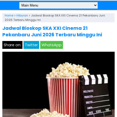
Home
>
Hiburan
>
Jadwal Bioskop SKA XXI Cinema 21 Pekanbaru Juni
2026 Terbaru Minggu Ini
Jadwal Bioskop SKA XXI Cinema 21
Pekanbaru Juni 2026 Terbaru Minggu Ini
Share on:
Twitter
WhatsApp