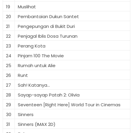
19
Muslihat
20
Pembantaian Dukun Santet
21
Pengepungan di Bukit Duri
22
Penjagal Iblis Dosa Turunan
23
Perang Kota
24
Pinjam 100 The Movie
25
Rumah untuk Alie
26
Runt
27
Sah! Katanya...
28
Sayap-sayap Patah 2: Olivia
29
Seventeen [Right Here] World Tour in Cinemas
30
Sinners
31
Sinners (IMAX 2D)