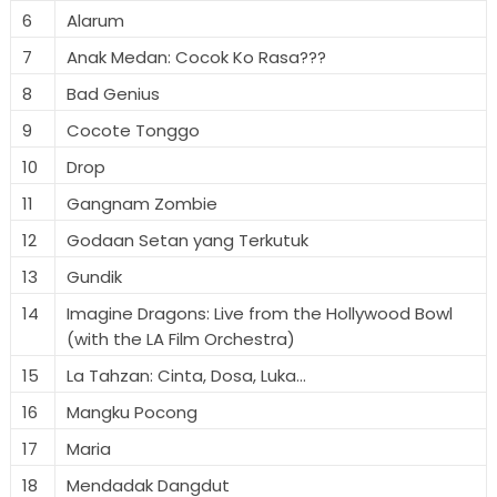
6
Alarum
7
Anak Medan: Cocok Ko Rasa???
8
Bad Genius
9
Cocote Tonggo
10
Drop
11
Gangnam Zombie
12
Godaan Setan yang Terkutuk
13
Gundik
14
Imagine Dragons: Live from the Hollywood Bowl
(with the LA Film Orchestra)
15
La Tahzan: Cinta, Dosa, Luka...
16
Mangku Pocong
17
Maria
18
Mendadak Dangdut