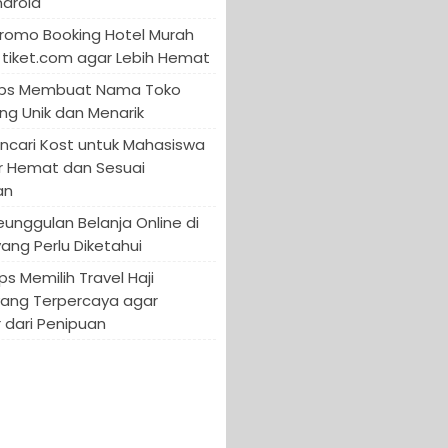
ndroid
Promo Booking Hotel Murah
tiket.com agar Lebih Hemat
 Tips Membuat Nama Toko
ng Unik dan Menarik
encari Kost untuk Mahasiswa
r Hemat dan Sesuai
an
Keunggulan Belanja Online di
yang Perlu Diketahui
ips Memilih Travel Haji
yang Terpercaya agar
 dari Penipuan