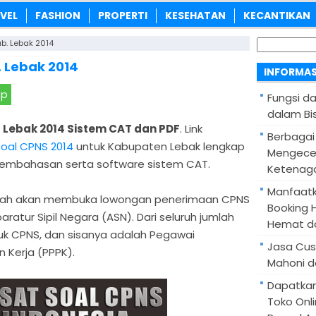
VEL
FASHION
PROPERTI
KESEHATAN
KECANTIKAN
Cari
b. Lebak 2014
untuk:
. Lebak 2014
INFORMAS
pp
Fungsi d
dalam Bis
 Lebak 2014 Sistem CAT dan PDF
. Link
Berbagai
soal CPNS 2014
untuk Kabupaten Lebak lengkap
Mengece
embahasan serta software sistem CAT.
Ketenaga
Manfaatk
intah akan membuka lowongan penerimaan CPNS
Booking H
aratur Sipil Negara (ASN). Dari seluruh jumlah
Hemat d
tuk CPNS, dan sisanya adalah Pegawai
Jasa Cus
 Kerja (PPPK).
Mahoni d
Dapatka
Toko Onl