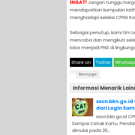
INGAT!
Jangan tunggu hargan
mendapatkan kumpulan latiha
menghadapi seleksi CPNS Kab
Sebagai penutup, kami tim
mencoba dan mengikuti sele
lolos menjadi PNS di lingkung
Share on:
Twitter
WhatsA
Baca juga:
Informasi Menarik Lain
sscn.bkn.go.id
dari Login Sam
sscn.bkn.go.id CP
Sampai Cetak Kartu. Pendaf
dimulai pada 26...