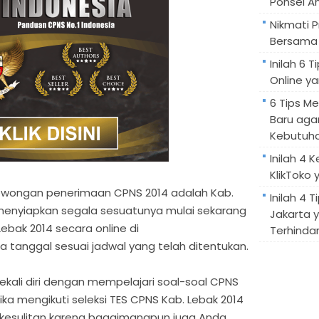
Ponsel A
Nikmati 
Bersama 
Inilah 6
Online ya
6 Tips M
Baru aga
Kebutuh
Inilah 4 
KlikToko 
owongan penerimaan CPNS 2014 adalah Kab.
Inilah 4 T
 menyiapkan segala sesuatunya mulai sekarang
Jakarta 
ebak 2014 secara online di
Terhindar
 tanggal sesuai jadwal yang telah ditentukan.
ekali diri dengan mempelajari soal-soal CPNS
ika mengikuti seleksi TES CPNS Kab. Lebak 2014
 kesulitan karena bagaimanapun juga Anda