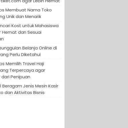
tiket.com agar Lebih Hemat
 Tips Membuat Nama Toko
ng Unik dan Menarik
encari Kost untuk Mahasiswa
r Hemat dan Sesuai
an
Keunggulan Belanja Online di
yang Perlu Diketahui
ips Memilih Travel Haji
yang Terpercaya agar
 dari Penipuan
 Beragam Jenis Mesin Kasir
o dan Aktivitas Bisnis