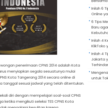
Bersama 
Inilah 6
Online ya
6 Tips M
Baru aga
Kebutuh
Inilah 4 
KlikToko 
Inilah 4 T
Jakarta 
Terhindar
owongan penerimaan CPNS 2014 adalah Kota
arus menyiapkan segala sesuatunya mulai
Mengenal
NS Kota Tangerang 2014 secara online di
untuk Tok
 tanggal sesuai jadwal yang telah ditentukan.
ekali diri dengan mempelajari soal-soal CPNS
a ketika mengikuti seleksi TES CPNS Kota
idak mengalami kesulitan karena