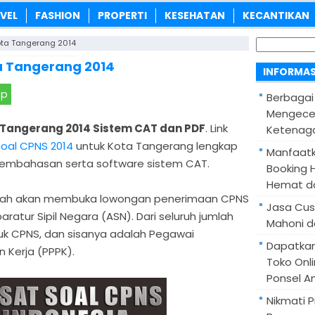
VEL
FASHION
PROPERTI
KESEHATAN
KECANTIKAN
Cari
ota Tangerang 2014
untuk:
a Tangerang 2014
INFORMAS
pp
Berbagai
Mengece
 Tangerang 2014 Sistem CAT dan PDF
. Link
Ketenaga
soal CPNS 2014
untuk Kota Tangerang lengkap
Manfaatk
embahasan serta software sistem CAT.
Booking H
Hemat d
intah akan membuka lowongan penerimaan CPNS
Jasa Cus
aratur Sipil Negara (ASN). Dari seluruh jumlah
Mahoni d
tuk CPNS, dan sisanya adalah Pegawai
Dapatka
 Kerja (PPPK).
Toko Onl
Ponsel A
Nikmati 