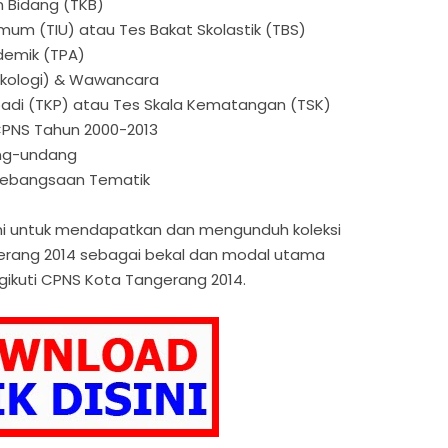
 Bidang (TKB)
Umum (TIU) atau Tes Bakat Skolastik (TBS)
demik (TPA)
sikologi) & Wawancara
ibadi (TKP) atau Tes Skala Kematangan (TSK)
CPNS Tahun 2000-2013
ng-undang
Kebangsaan Tematik
h ini untuk mendapatkan dan mengunduh koleksi
gerang 2014 sebagai bekal dan modal utama
ikuti CPNS Kota Tangerang 2014.