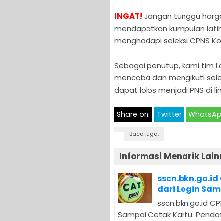
INGAT!
Jangan tunggu hargan
mendapatkan kumpulan latiha
menghadapi seleksi CPNS Ko
Sebagai penutup, kami tim
mencoba dan mengikuti sele
dapat lolos menjadi PNS di 
Share on:
Twitter
WhatsA
Baca juga:
Informasi Menarik Lain
sscn.bkn.go.id
dari Login Sam
sscn.bkn.go.id CP
Sampai Cetak Kartu. Pendaf