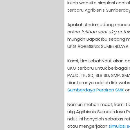
Inilah website simulasi conto
terbaru Agribisnis Sumberday
Apakah Anda sedang mencari 
online
latihan soal ukg untu
mungkin Bapak Ibu sedang me
UKG AGRIBISNIS SUMBERDAYA P
Kami, tim LebahNdut akan b
UKG terbaru untuk berbagai m
PAUD, TK, SD, SLB SD, SMP, S
diantaranya adalah link webs
Sumberdaya Perairan SMK
onl
Namun mohon maaf, kami tid
ukg Agribisnis Sumberdaya Pe
ndut ini hanyalah sebatas re
atau mengerjakan
simulasi 