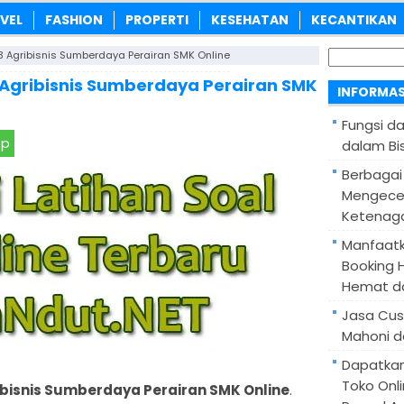
VEL
FASHION
PROPERTI
KESEHATAN
KECANTIKAN
Cari
3 Agribisnis Sumberdaya Perairan SMK Online
untuk:
 Agribisnis Sumberdaya Perairan SMK
INFORMAS
Fungsi d
pp
dalam Bis
Berbagai
Mengece
Ketenaga
Manfaatk
Booking H
Hemat d
Jasa Cus
Mahoni d
Dapatka
Toko Onl
ibisnis Sumberdaya Perairan SMK Online
.