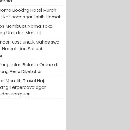
ndroid
Promo Booking Hotel Murah
tiket.com agar Lebih Hemat
 Tips Membuat Nama Toko
ng Unik dan Menarik
encari Kost untuk Mahasiswa
r Hemat dan Sesuai
an
Keunggulan Belanja Online di
yang Perlu Diketahui
ips Memilih Travel Haji
yang Terpercaya agar
 dari Penipuan