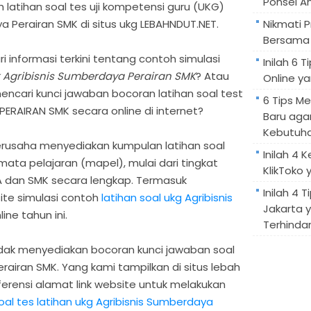
Ponsel A
h latihan soal tes uji kompetensi guru (UKG)
a Perairan SMK di situs ukg LEBAHNDUT.NET.
Nikmati 
Bersama 
informasi terkini tentang contoh simulasi
Inilah 6
k Agribisnis Sumberdaya Perairan SMK
? Atau
Online ya
ncari kunci jawaban bocoran latihan soal test
6 Tips M
ERAIRAN SMK secara online di internet?
Baru aga
Kebutuh
erusaha menyediakan kumpulan latihan soal
Inilah 4 
ata pelajaran (mapel), mulai dari tingkat
KlikToko 
MA dan SMK secara lengkap. Termasuk
Inilah 4 T
ite simulasi contoh
latihan soal ukg Agribisnis
Jakarta 
ine tahun ini.
Terhindar
ak menyediakan bocoran kunci jawaban soal
rairan SMK. Yang kami tampilkan di situs lebah
ferensi alamat link website untuk melakukan
soal tes latihan ukg Agribisnis Sumberdaya