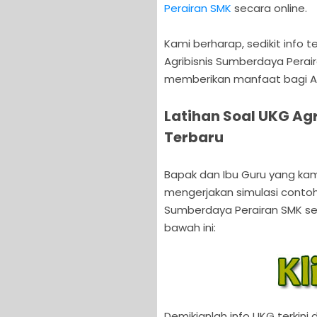
Perairan SMK
secara online.
Kami berharap, sedikit info t
Agribisnis Sumberdaya Perair
memberikan manfaat bagi An
Latihan Soal UKG Ag
Terbaru
Bapak dan Ibu Guru yang ka
mengerjakan simulasi contoh l
Sumberdaya Perairan SMK seca
bawah ini:
Demikianlah info UKG terkini