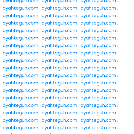
ayahteguh.com
.
ayahteguh.com
.
ayahteguh.com
.
ayahteguh.com
.
ayahteguh.com
.
ayahteguh.com
.
ayahteguh.com
.
ayahteguh.com
.
ayahteguh.com
.
ayahteguh.com
.
ayahteguh.com
.
ayahteguh.com
.
ayahteguh.com
.
ayahteguh.com
.
ayahteguh.com
.
ayahteguh.com
.
ayahteguh.com
.
ayahteguh.com
.
ayahteguh.com
.
ayahteguh.com
.
ayahteguh.com
.
ayahteguh.com
.
ayahteguh.com
.
ayahteguh.com
.
ayahteguh.com
.
ayahteguh.com
.
ayahteguh.com
.
ayahteguh.com
.
ayahteguh.com
.
ayahteguh.com
.
ayahteguh.com
.
ayahteguh.com
.
ayahteguh.com
.
ayahteguh.com
.
ayahteguh.com
.
ayahteguh.com
.
ayahteguh.com
.
ayahteguh.com
.
ayahteguh.com
.
ayahteguh.com
.
ayahteguh.com
.
ayahteguh.com
.
ayahteguh.com
.
ayahteguh.com
.
ayahteguh.com
.
ayahteguh.com
.
ayahteguh.com
.
ayahteguh.com
.
ayahteguh.com
.
ayahteguh.com
.
ayahteguh.com
.
ayahteguh.com
.
ayahteguh.com
.
ayahteguh.com
.