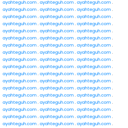
ayahteguh.com
.
ayahteguh.com
.
ayahteguh.com
.
ayahteguh.com
.
ayahteguh.com
.
ayahteguh.com
.
ayahteguh.com
.
ayahteguh.com
.
ayahteguh.com
.
ayahteguh.com
.
ayahteguh.com
.
ayahteguh.com
.
ayahteguh.com
.
ayahteguh.com
.
ayahteguh.com
.
ayahteguh.com
.
ayahteguh.com
.
ayahteguh.com
.
ayahteguh.com
.
ayahteguh.com
.
ayahteguh.com
.
ayahteguh.com
.
ayahteguh.com
.
ayahteguh.com
.
ayahteguh.com
.
ayahteguh.com
.
ayahteguh.com
.
ayahteguh.com
.
ayahteguh.com
.
ayahteguh.com
.
ayahteguh.com
.
ayahteguh.com
.
ayahteguh.com
.
ayahteguh.com
.
ayahteguh.com
.
ayahteguh.com
.
ayahteguh.com
.
ayahteguh.com
.
ayahteguh.com
.
ayahteguh.com
.
ayahteguh.com
.
ayahteguh.com
.
ayahteguh.com
.
ayahteguh.com
.
ayahteguh.com
.
ayahteguh.com
.
ayahteguh.com
.
ayahteguh.com
.
ayahteguh.com
.
ayahteguh.com
.
ayahteguh.com
.
ayahteguh.com
.
ayahteguh.com
.
ayahteguh.com
.