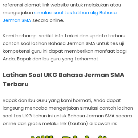
referensi alamat link website untuk melakukan atau
mengerjakan
simulasi soal tes latihan ukg Bahasa
Jerman SMA
secara online.
Kami berharap, sedikit info terkini dan update terbaru
contoh soal latihan Bahasa Jerman SMA untuk tes uji
kompetensi guru ini dapat memberikan manfaat bagi
Anda, Bapak dan Ibu guru yang terhormat.
Latihan Soal UKG Bahasa Jerman SMA
Terbaru
Bapak dan Ibu Guru yang kami hormati, Anda dapat
langsung mencoba mengerjakan simulasi contoh latihan
soal tes UKG tahun ini untuk Bahasa Jerman SMA secara
online dan gratis melalui link (tautan) di bawah ini: