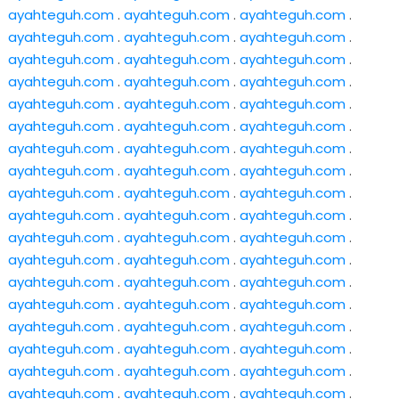
ayahteguh.com
.
ayahteguh.com
.
ayahteguh.com
.
ayahteguh.com
.
ayahteguh.com
.
ayahteguh.com
.
ayahteguh.com
.
ayahteguh.com
.
ayahteguh.com
.
ayahteguh.com
.
ayahteguh.com
.
ayahteguh.com
.
ayahteguh.com
.
ayahteguh.com
.
ayahteguh.com
.
ayahteguh.com
.
ayahteguh.com
.
ayahteguh.com
.
ayahteguh.com
.
ayahteguh.com
.
ayahteguh.com
.
ayahteguh.com
.
ayahteguh.com
.
ayahteguh.com
.
ayahteguh.com
.
ayahteguh.com
.
ayahteguh.com
.
ayahteguh.com
.
ayahteguh.com
.
ayahteguh.com
.
ayahteguh.com
.
ayahteguh.com
.
ayahteguh.com
.
ayahteguh.com
.
ayahteguh.com
.
ayahteguh.com
.
ayahteguh.com
.
ayahteguh.com
.
ayahteguh.com
.
ayahteguh.com
.
ayahteguh.com
.
ayahteguh.com
.
ayahteguh.com
.
ayahteguh.com
.
ayahteguh.com
.
ayahteguh.com
.
ayahteguh.com
.
ayahteguh.com
.
ayahteguh.com
.
ayahteguh.com
.
ayahteguh.com
.
ayahteguh.com
.
ayahteguh.com
.
ayahteguh.com
.