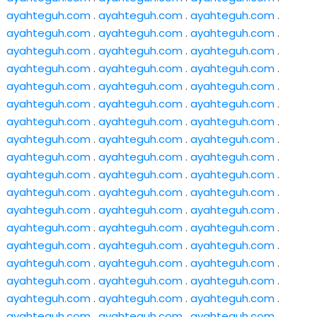
ayahteguh.com
.
ayahteguh.com
.
ayahteguh.com
.
ayahteguh.com
.
ayahteguh.com
.
ayahteguh.com
.
ayahteguh.com
.
ayahteguh.com
.
ayahteguh.com
.
ayahteguh.com
.
ayahteguh.com
.
ayahteguh.com
.
ayahteguh.com
.
ayahteguh.com
.
ayahteguh.com
.
ayahteguh.com
.
ayahteguh.com
.
ayahteguh.com
.
ayahteguh.com
.
ayahteguh.com
.
ayahteguh.com
.
ayahteguh.com
.
ayahteguh.com
.
ayahteguh.com
.
ayahteguh.com
.
ayahteguh.com
.
ayahteguh.com
.
ayahteguh.com
.
ayahteguh.com
.
ayahteguh.com
.
ayahteguh.com
.
ayahteguh.com
.
ayahteguh.com
.
ayahteguh.com
.
ayahteguh.com
.
ayahteguh.com
.
ayahteguh.com
.
ayahteguh.com
.
ayahteguh.com
.
ayahteguh.com
.
ayahteguh.com
.
ayahteguh.com
.
ayahteguh.com
.
ayahteguh.com
.
ayahteguh.com
.
ayahteguh.com
.
ayahteguh.com
.
ayahteguh.com
.
ayahteguh.com
.
ayahteguh.com
.
ayahteguh.com
.
ayahteguh.com
.
ayahteguh.com
.
ayahteguh.com
.