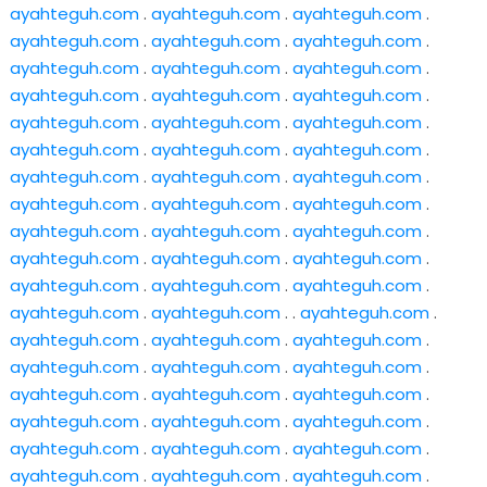
ayahteguh.com
.
ayahteguh.com
.
ayahteguh.com
.
ayahteguh.com
.
ayahteguh.com
.
ayahteguh.com
.
ayahteguh.com
.
ayahteguh.com
.
ayahteguh.com
.
ayahteguh.com
.
ayahteguh.com
.
ayahteguh.com
.
ayahteguh.com
.
ayahteguh.com
.
ayahteguh.com
.
ayahteguh.com
.
ayahteguh.com
.
ayahteguh.com
.
ayahteguh.com
.
ayahteguh.com
.
ayahteguh.com
.
ayahteguh.com
.
ayahteguh.com
.
ayahteguh.com
.
ayahteguh.com
.
ayahteguh.com
.
ayahteguh.com
.
ayahteguh.com
.
ayahteguh.com
.
ayahteguh.com
.
ayahteguh.com
.
ayahteguh.com
.
ayahteguh.com
.
ayahteguh.com
.
ayahteguh.com
. .
ayahteguh.com
.
ayahteguh.com
.
ayahteguh.com
.
ayahteguh.com
.
ayahteguh.com
.
ayahteguh.com
.
ayahteguh.com
.
ayahteguh.com
.
ayahteguh.com
.
ayahteguh.com
.
ayahteguh.com
.
ayahteguh.com
.
ayahteguh.com
.
ayahteguh.com
.
ayahteguh.com
.
ayahteguh.com
.
ayahteguh.com
.
ayahteguh.com
.
ayahteguh.com
.