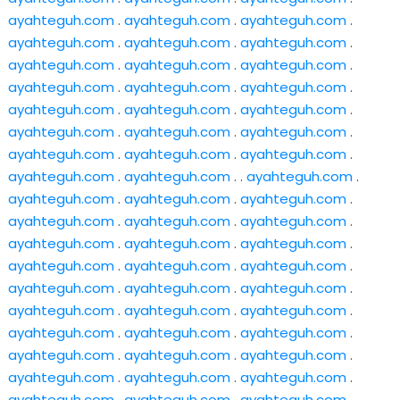
ayahteguh.com
.
ayahteguh.com
.
ayahteguh.com
.
ayahteguh.com
.
ayahteguh.com
.
ayahteguh.com
.
ayahteguh.com
.
ayahteguh.com
.
ayahteguh.com
.
ayahteguh.com
.
ayahteguh.com
.
ayahteguh.com
.
ayahteguh.com
.
ayahteguh.com
.
ayahteguh.com
.
ayahteguh.com
.
ayahteguh.com
.
ayahteguh.com
.
ayahteguh.com
.
ayahteguh.com
.
ayahteguh.com
.
ayahteguh.com
.
ayahteguh.com
. .
ayahteguh.com
.
ayahteguh.com
.
ayahteguh.com
.
ayahteguh.com
.
ayahteguh.com
.
ayahteguh.com
.
ayahteguh.com
.
ayahteguh.com
.
ayahteguh.com
.
ayahteguh.com
.
ayahteguh.com
.
ayahteguh.com
.
ayahteguh.com
.
ayahteguh.com
.
ayahteguh.com
.
ayahteguh.com
.
ayahteguh.com
.
ayahteguh.com
.
ayahteguh.com
.
ayahteguh.com
.
ayahteguh.com
.
ayahteguh.com
.
ayahteguh.com
.
ayahteguh.com
.
ayahteguh.com
.
ayahteguh.com
.
ayahteguh.com
.
ayahteguh.com
.
ayahteguh.com
.
ayahteguh.com
.
ayahteguh.com
.