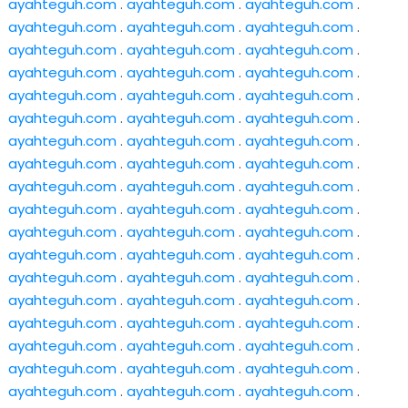
ayahteguh.com
.
ayahteguh.com
.
ayahteguh.com
.
ayahteguh.com
.
ayahteguh.com
.
ayahteguh.com
.
ayahteguh.com
.
ayahteguh.com
.
ayahteguh.com
.
ayahteguh.com
.
ayahteguh.com
.
ayahteguh.com
.
ayahteguh.com
.
ayahteguh.com
.
ayahteguh.com
.
ayahteguh.com
.
ayahteguh.com
.
ayahteguh.com
.
ayahteguh.com
.
ayahteguh.com
.
ayahteguh.com
.
ayahteguh.com
.
ayahteguh.com
.
ayahteguh.com
.
ayahteguh.com
.
ayahteguh.com
.
ayahteguh.com
.
ayahteguh.com
.
ayahteguh.com
.
ayahteguh.com
.
ayahteguh.com
.
ayahteguh.com
.
ayahteguh.com
.
ayahteguh.com
.
ayahteguh.com
.
ayahteguh.com
.
ayahteguh.com
.
ayahteguh.com
.
ayahteguh.com
.
ayahteguh.com
.
ayahteguh.com
.
ayahteguh.com
.
ayahteguh.com
.
ayahteguh.com
.
ayahteguh.com
.
ayahteguh.com
.
ayahteguh.com
.
ayahteguh.com
.
ayahteguh.com
.
ayahteguh.com
.
ayahteguh.com
.
ayahteguh.com
.
ayahteguh.com
.
ayahteguh.com
.