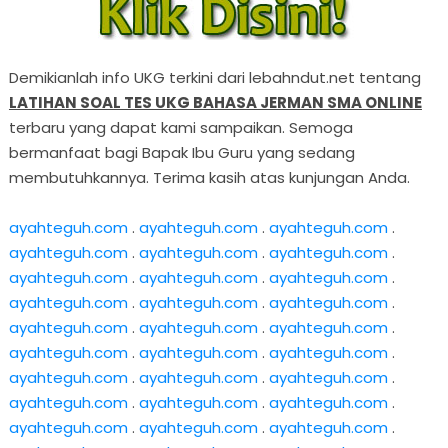
Demikianlah info UKG terkini dari lebahndut.net tentang
LATIHAN SOAL TES UKG BAHASA JERMAN SMA ONLINE
terbaru yang dapat kami sampaikan. Semoga
bermanfaat bagi Bapak Ibu Guru yang sedang
membutuhkannya. Terima kasih atas kunjungan Anda.
ayahteguh.com
.
ayahteguh.com
.
ayahteguh.com
.
ayahteguh.com
.
ayahteguh.com
.
ayahteguh.com
.
ayahteguh.com
.
ayahteguh.com
.
ayahteguh.com
.
ayahteguh.com
.
ayahteguh.com
.
ayahteguh.com
.
ayahteguh.com
.
ayahteguh.com
.
ayahteguh.com
.
ayahteguh.com
.
ayahteguh.com
.
ayahteguh.com
.
ayahteguh.com
.
ayahteguh.com
.
ayahteguh.com
.
ayahteguh.com
.
ayahteguh.com
.
ayahteguh.com
.
ayahteguh.com
.
ayahteguh.com
.
ayahteguh.com
.