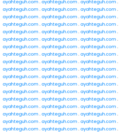
ayahteguh.com
.
ayahteguh.com
.
ayahteguh.com
.
ayahteguh.com
.
ayahteguh.com
.
ayahteguh.com
.
ayahteguh.com
.
ayahteguh.com
.
ayahteguh.com
.
ayahteguh.com
.
ayahteguh.com
.
ayahteguh.com
.
ayahteguh.com
.
ayahteguh.com
.
ayahteguh.com
.
ayahteguh.com
.
ayahteguh.com
.
ayahteguh.com
.
ayahteguh.com
.
ayahteguh.com
.
ayahteguh.com
.
ayahteguh.com
.
ayahteguh.com
.
ayahteguh.com
.
ayahteguh.com
.
ayahteguh.com
.
ayahteguh.com
.
ayahteguh.com
.
ayahteguh.com
.
ayahteguh.com
.
ayahteguh.com
.
ayahteguh.com
.
ayahteguh.com
.
ayahteguh.com
.
ayahteguh.com
.
ayahteguh.com
.
ayahteguh.com
.
ayahteguh.com
.
ayahteguh.com
.
ayahteguh.com
.
ayahteguh.com
.
ayahteguh.com
.
ayahteguh.com
.
ayahteguh.com
.
ayahteguh.com
.
ayahteguh.com
.
ayahteguh.com
.
ayahteguh.com
.
ayahteguh.com
.
ayahteguh.com
.
ayahteguh.com
.
ayahteguh.com
.
ayahteguh.com
.
ayahteguh.com
.