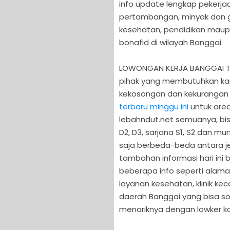
info update lengkap pekerjaa
pertambangan, minyak dan ga
kesehatan, pendidikan maup
bonafid di wilayah Banggai.
LOWONGAN KERJA BANGGAI TERB
pihak yang membutuhkan kar
kekosongan dan kekurangan
terbaru minggu ini
untuk area
lebahndut.net semuanya, bisa
D2, D3, sarjana S1, S2 dan mu
saja berbeda-beda antara je
tambahan informasi hari in
beberapa info seperti alamat
layanan kesehatan, klinik ke
daerah Banggai yang bisa soba
menariknya dengan lowker ka