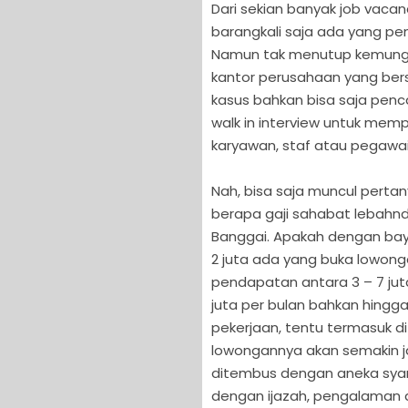
Dari sekian banyak job vaca
barangkali saja ada yang pen
Namun tak menutup kemungk
kantor perusahaan yang ber
kasus bahkan bisa saja penc
walk in interview untuk m
karyawan, staf atau pegawai 
Nah, bisa saja muncul pert
berapa gaji sahabat lebahndu
Banggai. Apakah dengan baya
2 juta ada yang buka lowonga
pendapatan antara 3 – 7 juta
juta per bulan bahkan hingga
pekerjaan, tentu termasuk d
lowongannya akan semakin ja
ditembus dengan aneka syara
dengan ijazah, pengalaman d