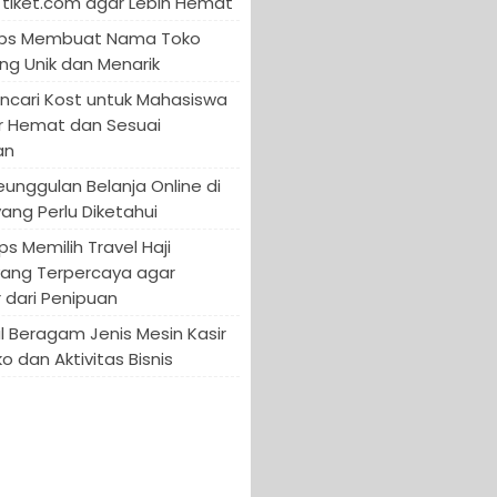
tiket.com agar Lebih Hemat
 Tips Membuat Nama Toko
ng Unik dan Menarik
encari Kost untuk Mahasiswa
r Hemat dan Sesuai
an
Keunggulan Belanja Online di
yang Perlu Diketahui
ips Memilih Travel Haji
yang Terpercaya agar
 dari Penipuan
 Beragam Jenis Mesin Kasir
o dan Aktivitas Bisnis