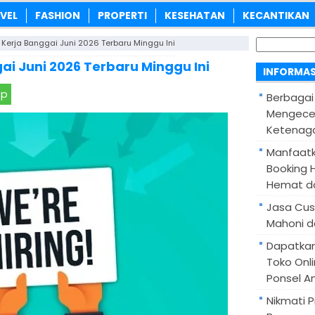
VEL
FASHION
PROPERTI
KESEHATAN
KECANTIKAN
Cari
Kerja Banggai Juni 2026 Terbaru Minggu Ini
untuk:
i Juni 2026 Terbaru Minggu Ini
INFORMAS
pp
Berbagai
Mengece
Ketenaga
Manfaatk
Booking H
Hemat d
Jasa Cus
Mahoni d
Dapatka
Toko Onl
Ponsel A
Nikmati 