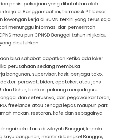
i dan posisi pekerjaan yang dibutuhkan oleh
kerja di Banggai saat ini, termasuk PT besar
lowongan kerja di BUMN terkini yang terus saja
mbari menunggu informasi dari pemerintah
PNS mau pun CPNSD Banggai tahun ini jikalau
 yang dibutuhkan.
aan bisa sahabat dapatkan ketika ada loker
ketika perusahaan sedang membuka
 bangunan, supervisor, kasir, penjaga toko,
 dokter, perawat, bidan, apoteker, atau jens
PG dan Usher, bahkan peluang menjadi guru
Banggai dan seterusnya, dan pegawai kantoran,
 HRD, freelance atau tenaga lepas maupun part
rumah makan, restoran, kafe dan sebagainya.
ebagai sekretaris di wilayah Banggai, kepala
g kayu bangunan, montir di bengkel Banggai,