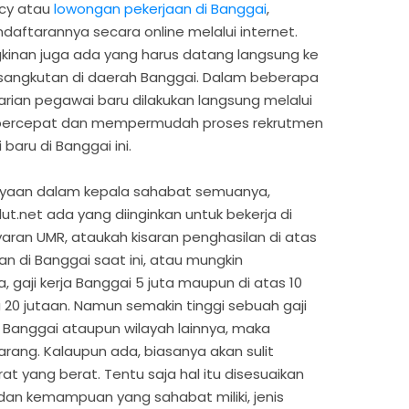
ncy atau
lowongan pekerjaan di Banggai
,
daftarannya secara online melalui internet.
inan juga ada yang harus datang langsung ke
sangkutan di daerah Banggai. Dalam beberapa
arian pegawai baru dilakukan langsung melalui
empercepat dan mempermudah proses rekrutmen
baru di Banggai ini.
anyaan dalam kepala sahabat semuanya,
t.net ada yang diinginkan untuk bekerja di
ran UMR, ataukah kisaran penghasilan di atas
n di Banggai saat ini, atau mungkin
, gaji kerja Banggai 5 juta maupun di atas 10
 20 jutaan. Namun semakin tinggi sebuah gaji
i Banggai ataupun wilayah lainnya, maka
rang. Kalaupun ada, biasanya akan sulit
t yang berat. Tentu saja hal itu disesuaikan
an kemampuan yang sahabat miliki, jenis