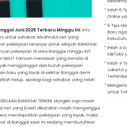
Bersama 
Inilah 6
Online ya
6 Tips M
ggai Juni 2026 Terbaru Minggu Ini
. Info
Baru aga
n ini untuk sahabat lebahndut.net yang
Kebutuh
n pekerjaan teranyar untuk wilayah BANGGAI.
Inilah 4 
ri pekerjaan di area Banggai minggu ini?
KlikToko 
BAH NDUT tamvan menawan yang berada di
Inilah 4 T
yak mengganggur dan butuh pekerjaan
Jakarta 
aan baru yang layak di sekitar Banggai demi
Terhindar
kah hidup, apalagi bagi sahabat yang telah
Mengenal
untuk Tok
RJAAN BANGGAI TERKINI. Mungkin saja masih
t.net yang boleh dikatakan masih menganggur
gera mendapatkan pekerjaan yang layak, maka
bat di Banggai saat ini sedang membutuhkan