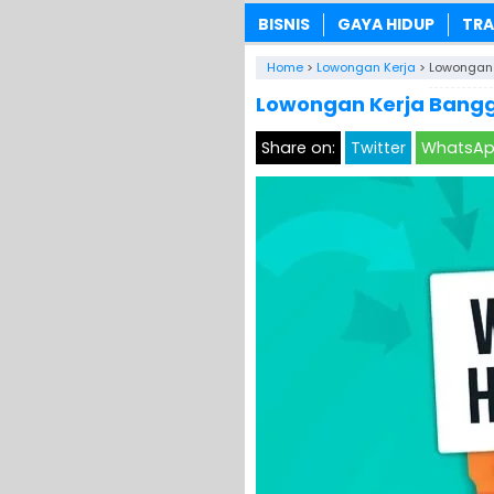
BISNIS
GAYA HIDUP
TRA
Home
>
Lowongan Kerja
>
Lowongan 
Lowongan Kerja Bangga
Share on:
Twitter
WhatsA