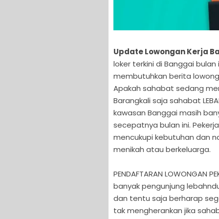
Update Lowongan Kerja Ban
loker terkini di Banggai bula
membutuhkan berita lowonga
Apakah sahabat sedang menca
Barangkali saja sahabat LE
kawasan Banggai masih ban
secepatnya bulan ini. Pekerj
mencukupi kebutuhan dan naf
menikah atau berkeluarga.
PENDAFTARAN LOWONGAN PEKE
banyak pengunjung lebahndu
dan tentu saja berharap se
tak mengherankan jika saha