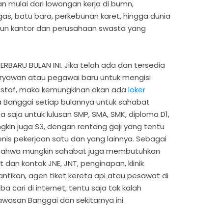
n mulai dari lowongan kerja di bumn,
s, batu bara, perkebunan karet, hingga dunia
un kantor dan perusahaan swasta yang
ARU BULAN INI. Jika telah ada dan tersedia
yawan atau pegawai baru untuk mengisi
 staf, maka kemungkinan akan ada
loker
 Banggai setiap bulannya untuk sahabat
 saja untuk lulusan SMP, SMA, SMK, diploma D1,
ngkin juga S3, dengan rentang gaji yang tentu
nis pekerjaan satu dan yang lainnya. Sebagai
i bahwa mungkin sahabat juga membutuhkan
 dan kontak JNE, JNT, penginapan, klinik
cantikan, agen tiket kereta api atau pesawat di
 cari di internet, tentu saja tak kalah
wasan Banggai dan sekitarnya ini.