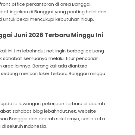
 front office perkantoran di area Banggai.
at inginkan di Banggai, yang penting halal dan
ki untuk bekal mencukupi kebutuhan hidup.
gai Juni 2026 Terbaru Minggu Ini
li ini tim lebahndut.net ingin berbagi peluang
uk sahabat semuanya melalui fitur pencarian
 area lainnya. Barang kali ada diantara
 sedang mencari loker terbaru Banggai minggu
ian update lowongan pekerjaan terbaru di daerah
habat sahabat blog lebahndut.net, website
san Banggai dan daerah sekitarnya, serta kota
di seluruh Indonesia.