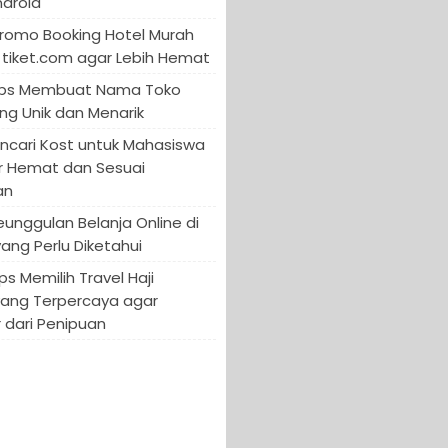
ndroid
Promo Booking Hotel Murah
tiket.com agar Lebih Hemat
 Tips Membuat Nama Toko
ng Unik dan Menarik
encari Kost untuk Mahasiswa
r Hemat dan Sesuai
an
Keunggulan Belanja Online di
yang Perlu Diketahui
ips Memilih Travel Haji
yang Terpercaya agar
 dari Penipuan