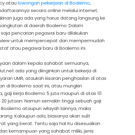
ncy atau
lowongan pekerjaan di Boalemo
,
daftarannya secara online melalui internet.
inan juga ada yang harus datang langsung ke
sangkutan di daerah Boalemo. Dalam
saja pencarian pegawai baru dilakukan
nterview untuk mempercepat dan mempermudah
staf atau pegawai baru di Boalemo ini.
anyaan dalam kepala sahabat semuanya,
t.net ada yang diinginkan untuk bekerja di
aran UMR, ataukah kisaran penghasilan di atas
an di Boalemo saat ini, atau mungkin
, gaji kerja Boalemo 5 juta maupun di atas 10
 20 jutaan. Namun semakin tinggi sebuah gaji
i Boalemo ataupun wilayah lainnya, maka
rang. Kalaupun ada, biasanya akan sulit
t yang berat. Tentu saja hal itu disesuaikan
an kemampuan yang sahabat miliki, jenis