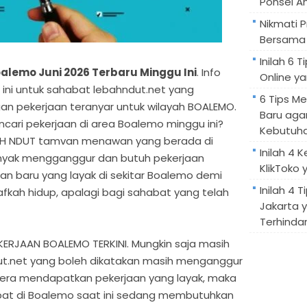
Ponsel A
Nikmati 
Bersama 
Inilah 6
alemo Juni 2026 Terbaru Minggu Ini
. Info
Online ya
n ini untuk sahabat lebahndut.net yang
6 Tips M
n pekerjaan teranyar untuk wilayah BOALEMO.
Baru aga
ari pekerjaan di area Boalemo minggu ini?
Kebutuh
BAH NDUT tamvan menawan yang berada di
Inilah 4 
yak mengganggur dan butuh pekerjaan
KlikToko 
aan baru yang layak di sekitar Boalemo demi
Inilah 4 T
kah hidup, apalagi bagi sahabat yang telah
Jakarta 
Terhindar
RJAAN BOALEMO TERKINI. Mungkin saja masih
t.net yang boleh dikatakan masih menganggur
gera mendapatkan pekerjaan yang layak, maka
bat di Boalemo saat ini sedang membutuhkan