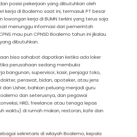
i dan posisi pekerjaan yang dibutuhkan oleh
 kerja di Boalemo saat ini, termasuk PT besar
lowongan kerja di BUMN terkini yang terus saja
mbari menunggu informasi dari pemerintah
CPNS mau pun CPNSD Boalemo tahun ini jikalau
 yang dibutuhkan.
aan bisa sahabat dapatkan ketika ada loker
ketika perusahaan sedang membuka
 bangunan, supervisor, kasir, penjaga toko,
 dokter, perawat, bidan, apoteker, atau jens
PG dan Usher, bahkan peluang menjadi guru
Boalemo dan seterusnya, dan pegawai
 konveksi, HRD, freelance atau tenaga lepas
uh waktu) di rumah makan, restoran, kafe dan
ebagai sekretaris di wilayah Boalemo, kepala