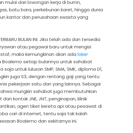
n mulai dari lowongan kerja di bumn,
s, batu bara, perkebunan karet, hingga dunia
un kantor dan perusahaan swasta yang
BARU BULAN INI. Jika telah ada dan tersedia
yawan atau pegawai baru untuk mengisi
 staf, maka kemungkinan akan ada
loker
a Boalemo setiap bulannya untuk sahabat
 saja untuk lulusan SMP, SMA, SMK, diploma D1,
ngkin juga S3, dengan rentang gaji yang tentu
nis pekerjaan satu dan yang lainnya. Sebagai
i bahwa mungkin sahabat juga membutuhkan
 dan kontak JNE, JNT, penginapan, klinik
cantikan, agen tiket kereta api atau pesawat di
a cari di internet, tentu saja tak kalah
wasan Boalemo dan sekitarnya ini.