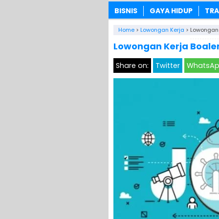
BISNIS
GAYA HIDUP
TRA
Home
>
Lowongan Kerja
>
Lowongan 
Lowongan Kerja Boalem
Share on:
Twitter
WhatsA