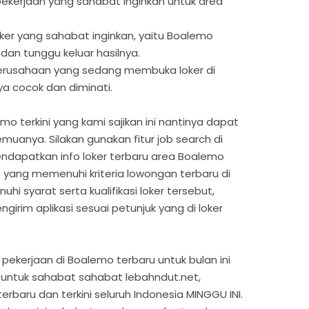
s pekerjaan yang sahabat inginkan untuk area
oker yang sahabat inginkan, yaitu Boalemo
 dan tunggu keluar hasilnya.
 perusahaan yang sedang membuka loker di
a cocok dan diminati.
mo terkini yang kami sajikan ini nantinya dapat
uanya. Silakan gunakan fitur job search di
ndapatkan info loker terbaru area Boalemo
t yang memenuhi kriteria lowongan terbaru di
 syarat serta kualifikasi loker tersebut,
girim aplikasi sesuai petunjuk yang di loker
pekerjaan di Boalemo terbaru untuk bulan ini
untuk sahabat sahabat lebahndut.net,
erbaru dan terkini seluruh Indonesia MINGGU INI.