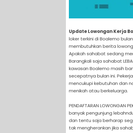
Update Lowongan Kerja Bo
loker terkini di Boalemo bula
membutuhkan berita lowonga
Apakah sahabat sedang menc
Barangkali saja sahabat LE
kawasan Boalemo masih ban
secepatnya bulan ini. Pekerj
mencukupi kebutuhan dan naf
menikah atau berkeluarga.
PENDAFTARAN LOWONGAN PEKE
banyak pengunjung lebahndu
dan tentu saja berharap se
tak mengherankan jika saha