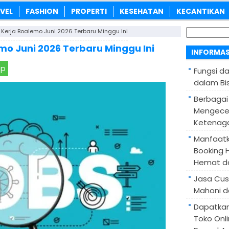
VEL
FASHION
PROPERTI
KESEHATAN
KECANTIKAN
Cari
Kerja Boalemo Juni 2026 Terbaru Minggu Ini
untuk:
o Juni 2026 Terbaru Minggu Ini
INFORMAS
pp
Fungsi d
dalam Bis
Berbagai
Mengece
Ketenaga
Manfaatk
Booking H
Hemat d
Jasa Cus
Mahoni d
Dapatka
Toko Onl