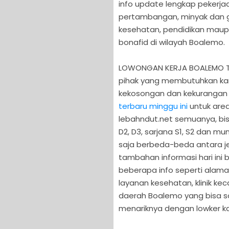
info update lengkap pekerjaa
pertambangan, minyak dan ga
kesehatan, pendidikan maup
bonafid di wilayah Boalemo.
LOWONGAN KERJA BOALEMO TER
pihak yang membutuhkan kar
kekosongan dan kekurangan
terbaru minggu ini
untuk are
lebahndut.net semuanya, bisa
D2, D3, sarjana S1, S2 dan mu
saja berbeda-beda antara je
tambahan informasi hari in
beberapa info seperti alamat
layanan kesehatan, klinik ke
daerah Boalemo yang bisa sob
menariknya dengan lowker ka