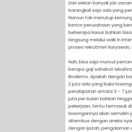
Dari sekian banyak job vaca
barangkali saja ada yang pen
Namun tak menutup kemungk
kantor perusahaan yang ber
beberapa kasus bahkan bisa 
langsung melalui walk in i
proses rekrutmen karyawan, 
Nah, bisa saja muncul pert
berapa gaji sahabat lebahndu
Boalemo. Apakah dengan bay
2 juta ada yang buka lowong
pendapatan antara 3 – 7 juta
juta per bulan bahkan hingga
pekerjaan, tentu termasuk d
lowongannya akan semakin ja
ditembus dengan aneka syara
dengan ijazah, pengalaman d