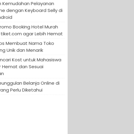
n Kemudahan Pelayanan
ine dengan Keyboard Selly di
ndroid
Promo Booking Hotel Murah
tiket.com agar Lebih Hemat
 Tips Membuat Nama Toko
ng Unik dan Menarik
encari Kost untuk Mahasiswa
r Hemat dan Sesuai
an
Keunggulan Belanja Online di
yang Perlu Diketahui