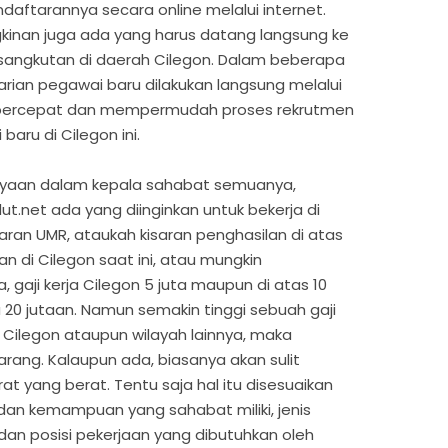
daftarannya secara online melalui internet.
inan juga ada yang harus datang langsung ke
sangkutan di daerah Cilegon. Dalam beberapa
arian pegawai baru dilakukan langsung melalui
empercepat dan mempermudah proses rekrutmen
aru di Cilegon ini.
anyaan dalam kepala sahabat semuanya,
t.net ada yang diinginkan untuk bekerja di
ran UMR, ataukah kisaran penghasilan di atas
n di Cilegon saat ini, atau mungkin
 gaji kerja Cilegon 5 juta maupun di atas 10
 20 jutaan. Namun semakin tinggi sebuah gaji
 Cilegon ataupun wilayah lainnya, maka
rang. Kalaupun ada, biasanya akan sulit
t yang berat. Tentu saja hal itu disesuaikan
an kemampuan yang sahabat miliki, jenis
i dan posisi pekerjaan yang dibutuhkan oleh