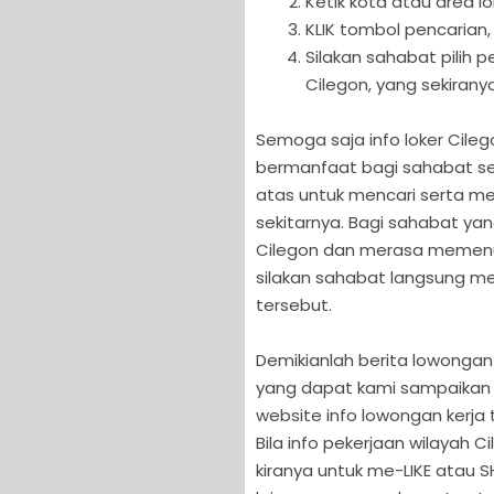
Ketik kota atau area l
KLIK tombol pencarian,
Silakan sahabat pilih
Cilegon, yang sekirany
Semoga saja info loker Cilego
bermanfaat bagi sahabat sem
atas untuk mencari serta me
sekitarnya. Bagi sahabat ya
Cilegon dan merasa memenuhi 
silakan sahabat langsung men
tersebut.
Demikianlah berita lowongan 
yang dapat kami sampaikan 
website info lowongan kerja t
Bila info pekerjaan wilayah 
kiranya untuk me-LIKE atau S