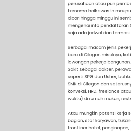
perusahaan atau pun pemberi 
ternama baik swasta maupun 
dicari hingga minggu ini se
mengenai info pendaftaran C
saja ada jadwal dan formasi
Berbagai macam jenis pekerj
baru di Cilegon misalnya, 
lowongan pekerja bangunan, s
Sakit sebagai dokter, perawa
seperti SPG dan Usher, bahk
SMK di Cilegon dan seterusny
konveksi, HRD, freelance at
waktu) di rumah makan, rest
Atau mungkin potensi kerja s
bagian, staf karyawan, tukan
frontliner hotel, penginapan,