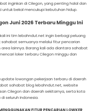
at inginkan di Cilegon, yang penting halal dan
ki untuk bekal mencukupi kebutuhan hidup.
gon Juni 2026 Terbaru Minggu Ini
li ini tim lebahndut.net ingin berbagi peluang
uk sahabat semuanya melalui fitur pencarian
n area lainnya. Barang kali ada diantara sahabat
encari loker terbaru Cilegon minggu dan
ian update lowongan pekerjaan terbaru di daerah
habat sahabat blog lebahndut.net, website
san Cilegon dan daerah sekitarnya, serta kota
di seluruh Indonesia.
 MENGGUNAKAN FITUR PENCARIAN LOWKER