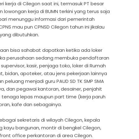
kerja di Cilegon saat ini, termasuk PT besar
lowongan kerja di BUMN terkini yang terus saja
mbari menunggu informasi dari pemerintah
PNS mau pun CPNSD Cilegon tahun ini jikalau
 yang dibutuhkan.
aan bisa sahabat dapatkan ketika ada loker
ketika perusahaan sedang membuka pendaftaran
upervisor, kasir, penjaga toko, loker di Rumah
t, bidan, apoteker, atau jens pekerjaan lainnya
an peluang menjadi guru PAUD SD TK SMP SMA
a, dan pegawai kantoran, desainer, penjahit
au tenaga lepas maupun part time (kerja paruh
oran, kafe dan sebagainya.
ebagai sekretaris di wilayah Cilegon, kepala
g kayu bangunan, montir di bengkel Cilegon,
 front office perkantoran di area Cilegon.