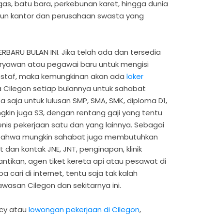
s, batu bara, perkebunan karet, hingga dunia
un kantor dan perusahaan swasta yang
ARU BULAN INI. Jika telah ada dan tersedia
yawan atau pegawai baru untuk mengisi
 staf, maka kemungkinan akan ada
loker
 Cilegon setiap bulannya untuk sahabat
 saja untuk lulusan SMP, SMA, SMK, diploma D1,
ngkin juga S3, dengan rentang gaji yang tentu
nis pekerjaan satu dan yang lainnya. Sebagai
i bahwa mungkin sahabat juga membutuhkan
 dan kontak JNE, JNT, penginapan, klinik
cantikan, agen tiket kereta api atau pesawat di
 cari di internet, tentu saja tak kalah
wasan Cilegon dan sekitarnya ini.
ncy atau
lowongan pekerjaan di Cilegon
,