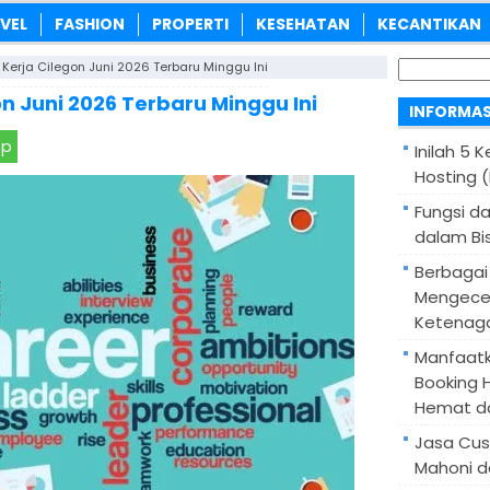
VEL
FASHION
PROPERTI
KESEHATAN
KECANTIKAN
Cari
Kerja Cilegon Juni 2026 Terbaru Minggu Ini
untuk:
n Juni 2026 Terbaru Minggu Ini
INFORMAS
pp
Inilah 5 
Hosting 
Fungsi d
dalam Bis
Berbagai
Mengece
Ketenaga
Manfaatk
Booking H
Hemat d
Jasa Cus
Mahoni d