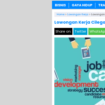
BISNIS
GAYA HIDUP
TRA
Home
>
Lowongan Kerja
>
Lowongan 
Lowongan Kerja Cilego
Share on:
Twitter
WhatsA