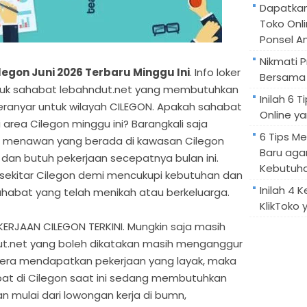
Dapatka
Toko Onl
Ponsel A
Nikmati 
egon Juni 2026 Terbaru Minggu Ini
. Info loker
Bersama 
i untuk sahabat lebahndut.net yang membutuhkan
Inilah 6
eranyar untuk wilayah CILEGON. Apakah sahabat
Online ya
area Cilegon minggu ini? Barangkali saja
6 Tips M
 menawan yang berada di kawasan Cilegon
Baru aga
an butuh pekerjaan secepatnya bulan ini.
Kebutuh
i sekitar Cilegon demi mencukupi kebutuhan dan
Inilah 4 
sahabat yang telah menikah atau berkeluarga.
KlikToko 
JAAN CILEGON TERKINI. Mungkin saja masih
t.net yang boleh dikatakan masih menganggur
gera mendapatkan pekerjaan yang layak, maka
bat di Cilegon saat ini sedang membutuhkan
n mulai dari lowongan kerja di bumn,