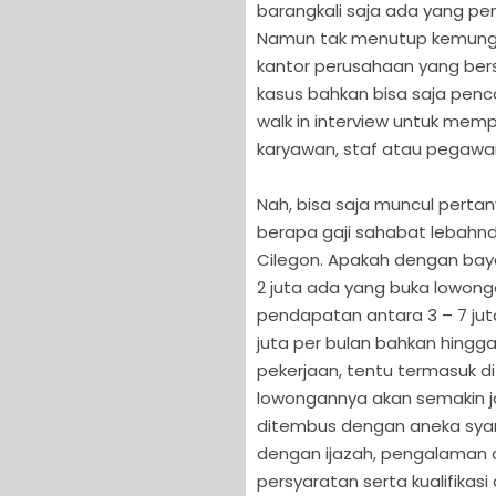
barangkali saja ada yang pen
Namun tak menutup kemungk
kantor perusahaan yang ber
kasus bahkan bisa saja penc
walk in interview untuk m
karyawan, staf atau pegawai b
Nah, bisa saja muncul pert
berapa gaji sahabat lebahndu
Cilegon. Apakah dengan baya
2 juta ada yang buka lowonga
pendapatan antara 3 – 7 juta,
juta per bulan bahkan hingga
pekerjaan, tentu termasuk di
lowongannya akan semakin ja
ditembus dengan aneka syara
dengan ijazah, pengalaman d
persyaratan serta kualifikas