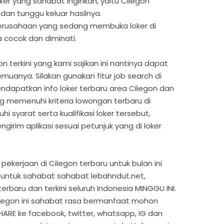
oker yang sahabat inginkan, yaitu Cilegon
 dan tunggu keluar hasilnya.
 perusahaan yang sedang membuka loker di
a cocok dan diminati.
n terkini yang kami sajikan ini nantinya dapat
uanya. Silakan gunakan fitur job search di
ndapatkan info loker terbaru area Cilegon dan
ng memenuhi kriteria lowongan terbaru di
syarat serta kualifikasi loker tersebut,
girim aplikasi sesuai petunjuk yang di loker
pekerjaan di Cilegon terbaru untuk bulan ini
untuk sahabat sahabat lebahndut.net,
erbaru dan terkini seluruh Indonesia MINGGU INI.
Cilegon ini sahabat rasa bermanfaat mohon
HARE ke facebook, twitter, whatsapp, IG dan