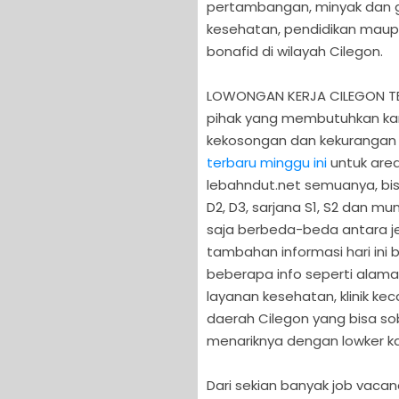
pertambangan, minyak dan ga
kesehatan, pendidikan maup
bonafid di wilayah Cilegon.
LOWONGAN KERJA CILEGON TERB
pihak yang membutuhkan kar
kekosongan dan kekurangan
terbaru minggu ini
untuk area
lebahndut.net semuanya, bisa
D2, D3, sarjana S1, S2 dan mu
saja berbeda-beda antara je
tambahan informasi hari in
beberapa info seperti alamat
layanan kesehatan, klinik ke
daerah Cilegon yang bisa soba
menariknya dengan lowker ka
Dari sekian banyak job vaca