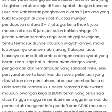
diinginkan untuk bekerja di Ende. Apakah dengan bayaran
UMR, ataukah kisaran penghasilan di atas 2 juta ada yang
buka lowongan di Ende saat ini, atau mungkin
pendapatan antara 3 – 7 juta, gaji kerja Ende 5 juta
maupun di atas 10 juta per bulan bahkan hingga 20
jutaan. Namun semakin tinggi sebuah gaji pekerjaan,
tentu termasuk di Ende ataupun wilayah lainnya, maka
lowongannya akan semakin jarang. Kalaupun ada,
biasanya akan sulit ditembus dengan aneka syarat yang
berat. Tentu saja hal itu disesuaikan dengan ijazah,
pengalaman dan kemampuan yang sahabat miliki, jenis
persyaratan serta kualifikasi dan posisi pekerjaan yang
dibutuhkan oleh perusahaan atau pun pemberi kerja di
Ende saat ini, termasuk PT besar ternama baik swasta
maupun lowongan kerja di BUMN terkini yang terus saja
dicari hingga minggu ini sembari menunggu informasi dari
pemerintah mengenai info pendaftaran CPNS mau pun
CPNSD Ende tahun ini jikalau saja ada jadwal dan formasi