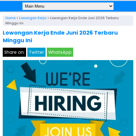
Home
>
Lowongan Kerja
>
Lowongan Kerja Ende Juni 2026 Terbaru
Minggu Ini
Lowongan Kerja Ende Juni 2026 Terbaru
Minggu Ini
Share on:
Twitter
WhatsApp