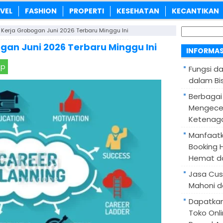
VEL
FASHION
PROPERTI
KESEHATAN
KECANTIKAN
Cari
Kerja Grobogan Juni 2026 Terbaru Minggu Ini
untuk:
an Juni 2026 Terbaru Minggu Ini
INFORMAS
pp
Fungsi d
dalam Bis
Berbagai
Mengece
Ketenaga
Manfaatk
Booking H
Hemat d
Jasa Cus
Mahoni d
Dapatka
Toko Onl