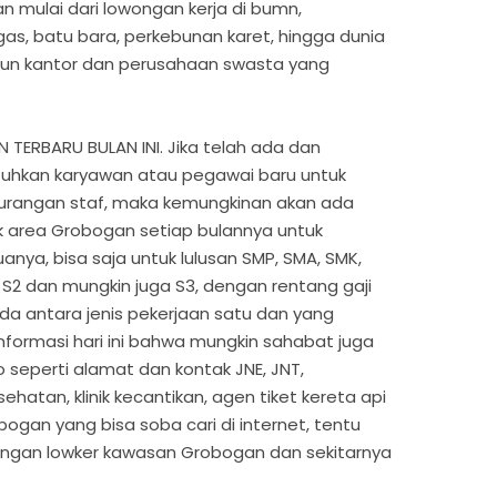
n mulai dari lowongan kerja di bumn,
s, batu bara, perkebunan karet, hingga dunia
un kantor dan perusahaan swasta yang
.
RBARU BULAN INI. Jika telah ada dan
uhkan karyawan atau pegawai baru untuk
urangan staf, maka kemungkinan akan ada
 area Grobogan setiap bulannya untuk
nya, bisa saja untuk lulusan SMP, SMA, SMK,
1, S2 dan mungkin juga S3, dengan rentang gaji
a antara jenis pekerjaan satu dan yang
nformasi hari ini bahwa mungkin sahabat juga
seperti alamat dan kontak JNE, JNT,
sehatan, klinik kecantikan, agen tiket kereta api
ogan yang bisa soba cari di internet, tentu
dengan lowker kawasan Grobogan dan sekitarnya