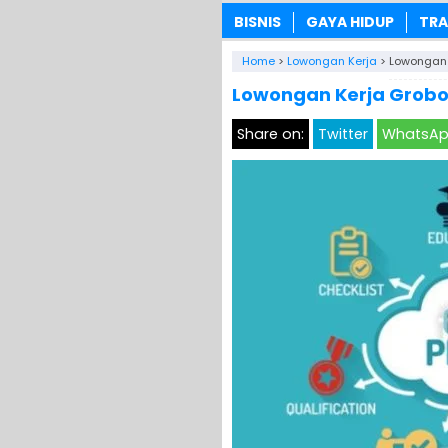
BISNIS
GAYA HIDUP
TRA
Home
>
Lowongan Kerja
>
Lowongan 
Lowongan Kerja Grobog
Share on:
Twitter
WhatsA