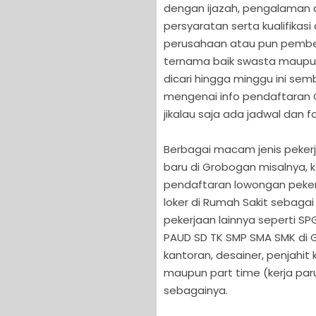
dengan ijazah, pengalaman d
persyaratan serta kualifikas
perusahaan atau pun pemberi
ternama baik swasta maupun 
dicari hingga minggu ini se
mengenai info pendaftaran 
jikalau saja ada jadwal dan 
Berbagai macam jenis pekerj
baru di Grobogan misalnya,
pendaftaran lowongan pekerja
loker di Rumah Sakit sebagai
pekerjaan lainnya seperti S
PAUD SD TK SMP SMA SMK di 
kantoran, desainer, penjahit
maupun part time (kerja par
sebagainya.