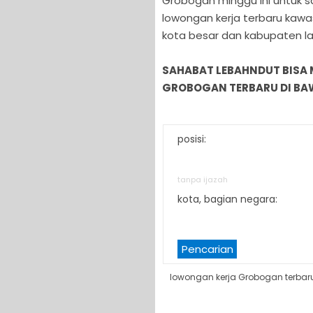
Grobogan minggu ini untuk s
lowongan kerja terbaru kawa
kota besar dan kabupaten lai
SAHABAT LEBAHNDUT BISA
GROBOGAN TERBARU DI BAW
posisi:
tanpa ijazah
kota, bagian negara:
Pencarian
lowongan kerja Grobogan terbar