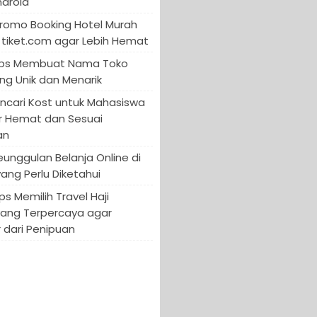
ndroid
Promo Booking Hotel Murah
tiket.com agar Lebih Hemat
 Tips Membuat Nama Toko
ng Unik dan Menarik
encari Kost untuk Mahasiswa
r Hemat dan Sesuai
an
Keunggulan Belanja Online di
yang Perlu Diketahui
ips Memilih Travel Haji
yang Terpercaya agar
 dari Penipuan