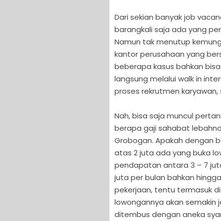
Dari sekian banyak job vaca
barangkali saja ada yang pen
Namun tak menutup kemungk
kantor perusahaan yang ber
beberapa kasus bahkan bisa 
langsung melalui walk in i
proses rekrutmen karyawan, 
Nah, bisa saja muncul pert
berapa gaji sahabat lebahndu
Grobogan. Apakah dengan ba
atas 2 juta ada yang buka l
pendapatan antara 3 – 7 juta
juta per bulan bahkan hingga
pekerjaan, tentu termasuk d
lowongannya akan semakin ja
ditembus dengan aneka syara