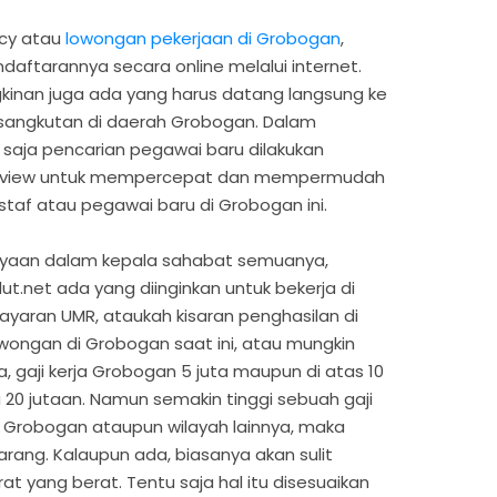
ncy atau
lowongan pekerjaan di Grobogan
,
daftarannya secara online melalui internet.
inan juga ada yang harus datang langsung ke
sangkutan di daerah Grobogan. Dalam
saja pencarian pegawai baru dilakukan
nterview untuk mempercepat dan mempermudah
staf atau pegawai baru di Grobogan ini.
anyaan dalam kepala sahabat semuanya,
t.net ada yang diinginkan untuk bekerja di
yaran UMR, ataukah kisaran penghasilan di
owongan di Grobogan saat ini, atau mungkin
, gaji kerja Grobogan 5 juta maupun di atas 10
 20 jutaan. Namun semakin tinggi sebuah gaji
i Grobogan ataupun wilayah lainnya, maka
rang. Kalaupun ada, biasanya akan sulit
t yang berat. Tentu saja hal itu disesuaikan