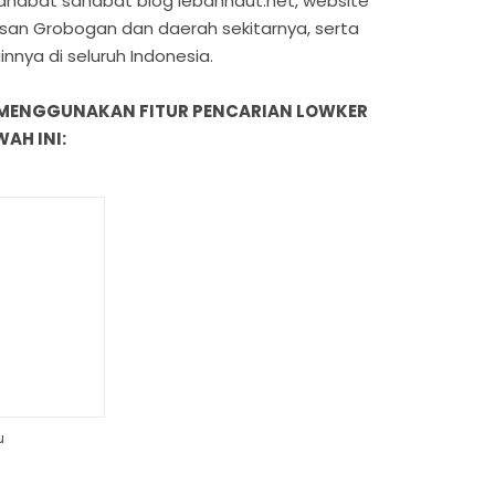
ahabat sahabat blog lebahndut.net, website
san Grobogan dan daerah sekitarnya, serta
nnya di seluruh Indonesia.
 MENGGUNAKAN FITUR PENCARIAN LOWKER
AH INI:
u