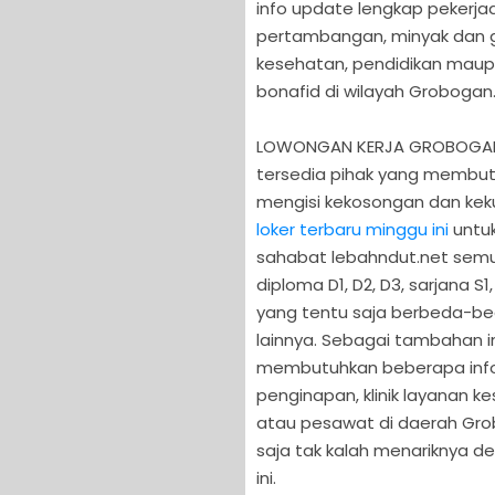
info update lengkap pekerjaa
pertambangan, minyak dan ga
kesehatan, pendidikan maup
bonafid di wilayah Grobogan
LOWONGAN KERJA GROBOGAN TE
tersedia pihak yang membut
mengisi kekosongan dan kek
loker terbaru minggu ini
untuk
sahabat lebahndut.net semua
diploma D1, D2, D3, sarjana S
yang tentu saja berbeda-bed
lainnya. Sebagai tambahan i
membutuhkan beberapa info 
penginapan, klinik layanan ke
atau pesawat di daerah Grob
saja tak kalah menariknya 
ini.