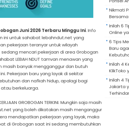
Ponsel A
Nikmati 
Bersama 
Inilah 6
obogan Juni 2026 Terbaru Minggu Ini
. Info
Online ya
lan ini untuk sahabat lebahndut.net yang
6 Tips M
n pekerjaan teranyar untuk wilayah
Baru aga
sedang mencari pekerjaan di area Grobogan
Kebutuh
a sahabat LEBAH NDUT tamvan menawan yang
Inilah 4 
n masih banyak mengganggur dan butuh
KlikToko 
i. Pekerjaan baru yang layak di sekitar
Inilah 4 T
butuhan dan nafkah hidup, apalagi bagi
Jakarta 
atau berkeluarga.
Terhindar
RJAAN GROBOGAN TERKINI. Mungkin saja masih
t.net yang boleh dikatakan masih menganggur
gera mendapatkan pekerjaan yang layak, maka
bat di Grobogan saat ini sedang membutuhkan