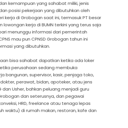
an kemampuan yang sahabat miliki, jenis
i dan posisi pekerjaan yang dibutuhkan oleh
 kerja di Grobogan saat ini, termasuk PT besar
lowongan kerja di BUMN terkini yang terus saja
mbari menunggu informasi dari pemerintah
CPNS mau pun CPNSD Grobogan tahun ini
formasi yang dibutuhkan.
aan bisa sahabat dapatkan ketika ada loker
 ketika perusahaan sedang membuka
 bangunan, supervisor, kasir, penjaga toko,
 dokter, perawat, bidan, apoteker, atau jens
PG dan Usher, bahkan peluang menjadi guru
Grobogan dan seterusnya, dan pegawai
 konveksi, HRD, freelance atau tenaga lepas
uh waktu) di rumah makan, restoran, kafe dan