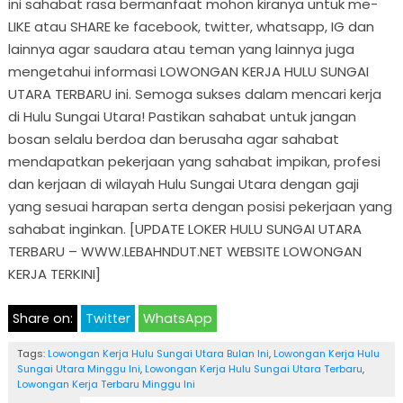
ini sahabat rasa bermanfaat mohon kiranya untuk me-
LIKE atau SHARE ke facebook, twitter, whatsapp, IG dan
lainnya agar saudara atau teman yang lainnya juga
mengetahui informasi LOWONGAN KERJA HULU SUNGAI
UTARA TERBARU ini. Semoga sukses dalam mencari kerja
di Hulu Sungai Utara! Pastikan sahabat untuk jangan
bosan selalu berdoa dan berusaha agar sahabat
mendapatkan pekerjaan yang sahabat impikan, profesi
dan kerjaan di wilayah Hulu Sungai Utara dengan gaji
yang sesuai harapan serta dengan posisi pekerjaan yang
sahabat inginkan. [UPDATE LOKER HULU SUNGAI UTARA
TERBARU – WWW.LEBAHNDUT.NET WEBSITE LOWONGAN
KERJA TERKINI]
Share on:
Twitter
WhatsApp
Tags:
Lowongan Kerja Hulu Sungai Utara Bulan Ini
,
Lowongan Kerja Hulu
Sungai Utara Minggu Ini
,
Lowongan Kerja Hulu Sungai Utara Terbaru
,
Lowongan Kerja Terbaru Minggu Ini