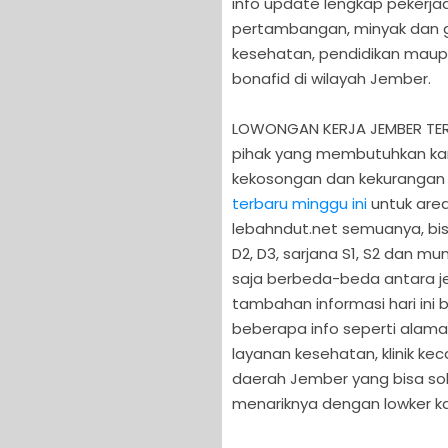
info update lengkap pekerjaa
pertambangan, minyak dan ga
kesehatan, pendidikan maup
bonafid di wilayah Jember.
LOWONGAN KERJA JEMBER TERBA
pihak yang membutuhkan kar
kekosongan dan kekurangan
terbaru minggu ini
untuk are
lebahndut.net semuanya, bisa
D2, D3, sarjana S1, S2 dan mu
saja berbeda-beda antara je
tambahan informasi hari in
beberapa info seperti alamat
layanan kesehatan, klinik ke
daerah Jember yang bisa soba
menariknya dengan lowker ka