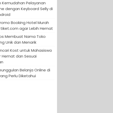
n Kemudahan Pelayanan
ine dengan Keyboard Selly di
ndroid
Promo Booking Hotel Murah
tiket.com agar Lebih Hemat
 Tips Membuat Nama Toko
ng Unik dan Menarik
encari Kost untuk Mahasiswa
r Hemat dan Sesuai
an
Keunggulan Belanja Online di
yang Perlu Diketahui