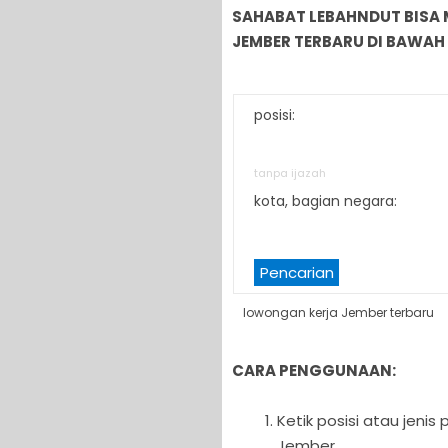
SAHABAT LEBAHNDUT BISA
JEMBER TERBARU DI BAWAH 
posisi:
tanpa ijazah
kota, bagian negara:
Pencarian
lowongan kerja Jember terbaru
CARA PENGGUNAAN:
Ketik posisi atau jeni
Jember