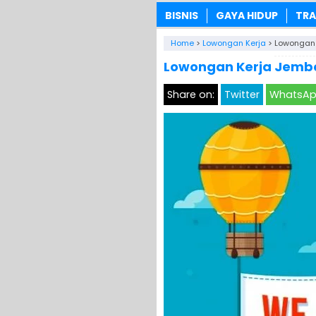
BISNIS
GAYA HIDUP
TRA
Home
>
Lowongan Kerja
>
Lowongan 
Lowongan Kerja Jember
Share on:
Twitter
WhatsA