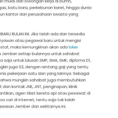
n mulai dari lowongan kerja di bumn,
s, batu bara, perkebunan karet, hingga dunia
un kantor dan perusahaan swasta yang
RU BULAN INI. Jika telah ada dan tersedia
yawan atau pegawai baru untuk mengisi
 staf, maka kemungkinan akan ada
loker
a Jember setiap bulannya untuk sahabat
 saja untuk lulusan SMP, SMA, SMK, diploma D1,
ngkin juga S3, dengan rentang gaji yang tentu
nis pekerjaan satu dan yang lainnya. Sebagai
i bahwa mungkin sahabat juga membutuhkan
 dan kontak JNE, JNT, penginapan, klinik
cantikan, agen tiket kereta api atau pesawat di
 cari di internet, tentu saja tak kalah
wasan Jember dan sekitarnya ini.