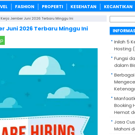
VEL
FASHION
PROPERTI
KESEHATAN
KECANTIKAN
Cari
Kerja Jember Juni 2026 Terbaru Minggu Ini
untuk:
 Juni 2026 Terbaru Minggu Ini
INFORMAS
pp
Inilah 5 
Hosting 
Fungsi d
dalam Bis
Berbagai
Mengece
Ketenaga
Manfaatk
Booking H
Hemat d
Jasa Cus
Mahoni d