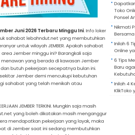
Dapatka
Toko Onl
Ponsel A
Nikmati 
mber Juni 2026 Terbaru Minggu Ini
. Info loker
Bersama 
 untuk sahabat lebahndut.net yang membutuhkan
Inilah 6
eranyar untuk wilayah JEMBER. Apakah sahabat
Online ya
 area Jember minggu ini? Barangkali saja
6 Tips M
 menawan yang berada di kawasan Jember
Baru aga
an butuh pekerjaan secepatnya bulan ini.
Kebutuh
i sekitar Jember demi mencukupi kebutuhan
agi sahabat yang telah menikah atau
Inilah 4 
KlikToko 
JAAN JEMBER TERKINI. Mungkin saja masih
t.net yang boleh dikatakan masih menganggur
gera mendapatkan pekerjaan yang layak, maka
bat di Jember saat ini sedang membutuhkan