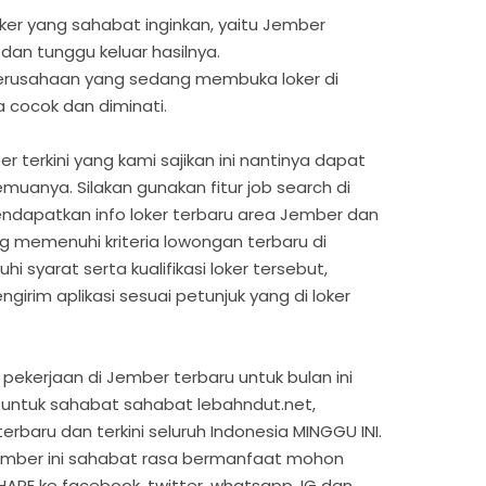
oker yang sahabat inginkan, yaitu Jember
 dan tunggu keluar hasilnya.
 perusahaan yang sedang membuka loker di
 cocok dan diminati.
r terkini yang kami sajikan ini nantinya dapat
uanya. Silakan gunakan fitur job search di
ndapatkan info loker terbaru area Jember dan
ng memenuhi kriteria lowongan terbaru di
syarat serta kualifikasi loker tersebut,
girim aplikasi sesuai petunjuk yang di loker
pekerjaan di Jember terbaru untuk bulan ini
untuk sahabat sahabat lebahndut.net,
erbaru dan terkini seluruh Indonesia MINGGU INI.
 Jember ini sahabat rasa bermanfaat mohon
HARE ke facebook, twitter, whatsapp, IG dan