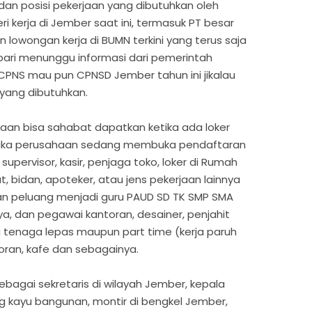
i dan posisi pekerjaan yang dibutuhkan oleh
 kerja di Jember saat ini, termasuk PT besar
lowongan kerja di BUMN terkini yang terus saja
mbari menunggu informasi dari pemerintah
CPNS mau pun CPNSD Jember tahun ini jikalau
 yang dibutuhkan.
aan bisa sahabat dapatkan ketika ada loker
etika perusahaan sedang membuka pendaftaran
upervisor, kasir, penjaga toko, loker di Rumah
t, bidan, apoteker, atau jens pekerjaan lainnya
an peluang menjadi guru PAUD SD TK SMP SMA
a, dan pegawai kantoran, desainer, penjahit
au tenaga lepas maupun part time (kerja paruh
oran, kafe dan sebagainya.
ebagai sekretaris di wilayah Jember, kepala
ng kayu bangunan, montir di bengkel Jember,