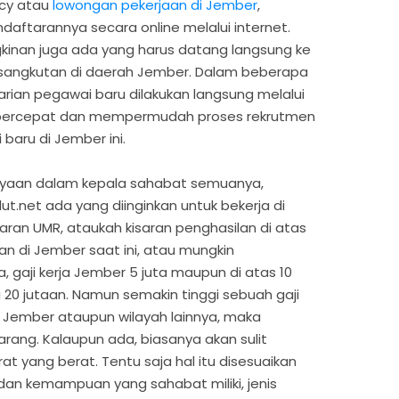
ncy atau
lowongan pekerjaan di Jember
,
daftarannya secara online melalui internet.
inan juga ada yang harus datang langsung ke
sangkutan di daerah Jember. Dalam beberapa
arian pegawai baru dilakukan langsung melalui
empercepat dan mempermudah proses rekrutmen
baru di Jember ini.
anyaan dalam kepala sahabat semuanya,
t.net ada yang diinginkan untuk bekerja di
an UMR, ataukah kisaran penghasilan di atas
an di Jember saat ini, atau mungkin
, gaji kerja Jember 5 juta maupun di atas 10
 20 jutaan. Namun semakin tinggi sebuah gaji
i Jember ataupun wilayah lainnya, maka
rang. Kalaupun ada, biasanya akan sulit
t yang berat. Tentu saja hal itu disesuaikan
an kemampuan yang sahabat miliki, jenis