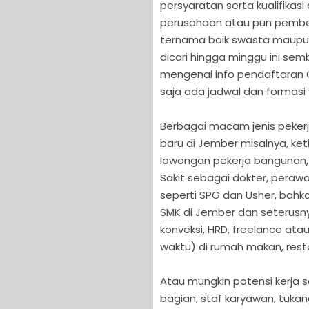
persyaratan serta kualifikas
perusahaan atau pun pemberi
ternama baik swasta maupun 
dicari hingga minggu ini se
mengenai info pendaftaran 
saja ada jadwal dan formasi
Berbagai macam jenis pekerj
baru di Jember misalnya, k
lowongan pekerja bangunan, s
Sakit sebagai dokter, perawa
seperti SPG dan Usher, bahk
SMK di Jember dan seterusny
konveksi, HRD, freelance at
waktu) di rumah makan, rest
Atau mungkin potensi kerja s
bagian, staf karyawan, tuka