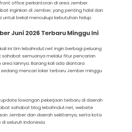
 front office perkantoran di area Jember.
at inginkan di Jember, yang penting halal dan
ki untuk bekal mencukupi kebutuhan hidup.
er Juni 2026 Terbaru Minggu Ini
li ini tim lebahndut.net ingin berbagi peluang
k sahabat semuanya melalui fitur pencarian
 area lainnya. Barang kali ada diantara
 sedang mencari loker terbaru Jember minggu
ian update lowongan pekerjaan terbaru di daerah
abat sahabat blog lebahndut.net, website
san Jember dan daerah sekitarnya, serta kota
di seluruh Indonesia.