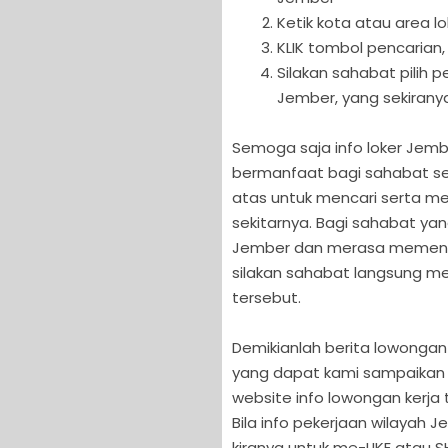
Ketik kota atau area l
KLIK tombol pencarian,
Silakan sahabat pilih
Jember, yang sekiranya
Semoga saja info loker Jembe
bermanfaat bagi sahabat sem
atas untuk mencari serta me
sekitarnya. Bagi sahabat ya
Jember dan merasa memenuhi 
silakan sahabat langsung men
tersebut.
Demikianlah berita lowongan 
yang dapat kami sampaikan 
website info lowongan kerja t
Bila info pekerjaan wilayah
kiranya untuk me-LIKE atau S