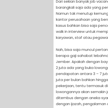
Dari sekian banyak job vaca
barangkali saja ada yang pen
Namun tak menutup kemungk
kantor perusahaan yang ber
kasus bahkan bisa saja penc
walk in interview untuk m
karyawan, staf atau pegawai 
Nah, bisa saja muncul pert
berapa gaji sahabat lebahndu
Jember. Apakah dengan bayar
2 juta ada yang buka lowong
pendapatan antara 3 – 7 juta
juta per bulan bahkan hingga
pekerjaan, tentu termasuk d
lowongannya akan semakin ja
ditembus dengan aneka syara
dengan ijazah, pengalaman d