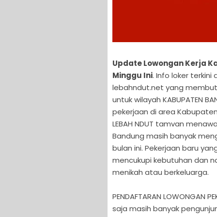
Update Lowongan Kerja K
Minggu Ini
. Info loker terki
lebahndut.net yang membutu
untuk wilayah KABUPATEN B
pekerjaan di area Kabupaten
LEBAH NDUT tamvan menawa
Bandung masih banyak meng
bulan ini. Pekerjaan baru ya
mencukupi kebutuhan dan naf
menikah atau berkeluarga.
PENDAFTARAN LOWONGAN PEKE
saja masih banyak pengunju