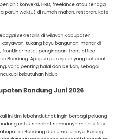
penjahit konveksi, HRD, freelance atau tenaga
ja paruh waktu) di rumah makan, restoran, kafe
ebagai sekretaris di wilayah Kabupaten
f karyawan, tukang kayu bangunan, montir di
rontliner hotel, penginapan, front office
ten Bandung. Apapun pekerjaan yang sahabat
ng, yang penting halal dan berkah, sebagai
encukupi kebutuhan hidup.
upaten Bandung Juni 2026
li ini tim lebahndut.net ingin berbagi peluang
Bandung untuk sahabat semuanya melalui fitur
 Kabupaten Bandung dan area lainnya. Barang