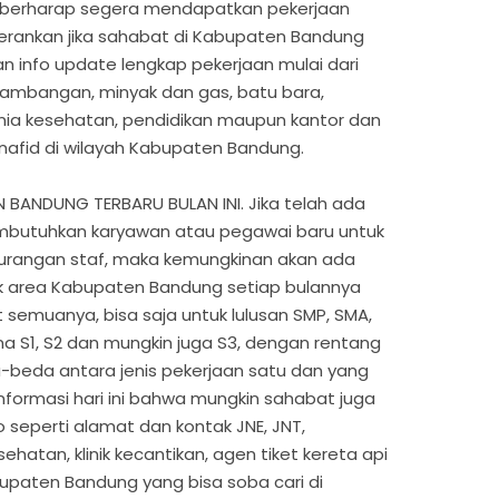
 berharap segera mendapatkan pekerjaan
erankan jika sahabat di Kabupaten Bandung
 info update lengkap pekerjaan mulai dari
tambangan, minyak dan gas, batu bara,
nia kesehatan, pendidikan maupun kantor dan
afid di wilayah Kabupaten Bandung.
ANDUNG TERBARU BULAN INI. Jika telah ada
mbutuhkan karyawan atau pegawai baru untuk
urangan staf, maka kemungkinan akan ada
 area Kabupaten Bandung setiap bulannya
 semuanya, bisa saja untuk lulusan SMP, SMA,
ana S1, S2 dan mungkin juga S3, dengan rentang
a-beda antara jenis pekerjaan satu dan yang
nformasi hari ini bahwa mungkin sahabat juga
seperti alamat dan kontak JNE, JNT,
sehatan, klinik kecantikan, agen tiket kereta api
upaten Bandung yang bisa soba cari di