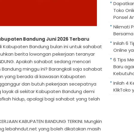
Dapatka
Toko Onl
Ponsel A
Nikmati 
Bersama 
abupaten Bandung Juni 2026 Terbaru
Inilah 6
ni di Kabupaten Bandung bulan ini untuk sahabat
Online ya
hkan berita lowongan pekerjaan teranyar
6 Tips M
ANDUNG. Apakah sahabat sedang mencari
Baru aga
 Bandung minggu ini? Barangkali saja sahabat
Kebutuh
n yang berada di kawasan Kabupaten
Inilah 4 
ganggur dan butuh pekerjaan secepatnya
KlikToko 
ng layak di sekitar Kabupaten Bandung demi
kah hidup, apalagi bagi sahabat yang telah
RJAAN KABUPATEN BANDUNG TERKINI. Mungkin
ng lebahndut.net yang boleh dikatakan masih