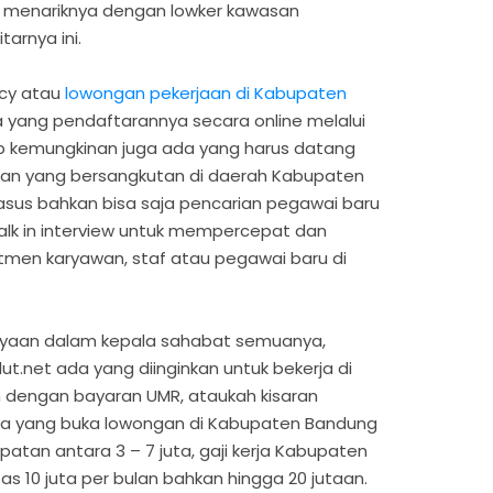
lah menariknya dengan lowker kawasan
arnya ini.
ncy atau
lowongan pekerjaan di Kabupaten
da yang pendaftarannya secara online melalui
p kemungkinan juga ada yang harus datang
aan yang bersangkutan di daerah Kabupaten
sus bahkan bisa saja pencarian pegawai baru
walk in interview untuk mempercepat dan
en karyawan, staf atau pegawai baru di
anyaan dalam kepala sahabat semuanya,
t.net ada yang diinginkan untuk bekerja di
dengan bayaran UMR, ataukah kisaran
ada yang buka lowongan di Kabupaten Bandung
patan antara 3 – 7 juta, gaji kerja Kabupaten
s 10 juta per bulan bahkan hingga 20 jutaan.