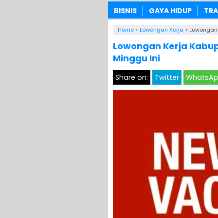
BISNIS
GAYA HIDUP
TRA
Home
>
Lowongan Kerja
>
Lowongan 
Lowongan Kerja Kabup
Minggu Ini
Share on:
Twitter
WhatsA