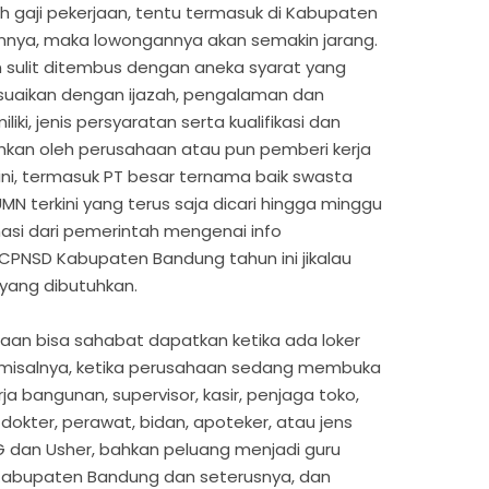
 gaji pekerjaan, tentu termasuk di Kabupaten
innya, maka lowongannya akan semakin jarang.
 sulit ditembus dengan aneka syarat yang
sesuaikan dengan ijazah, pengalaman dan
i, jenis persyaratan serta kualifikasi dan
uhkan oleh perusahaan atau pun pemberi kerja
ni, termasuk PT besar ternama baik swasta
N terkini yang terus saja dicari hingga minggu
asi dari pemerintah mengenai info
PNSD Kabupaten Bandung tahun ini jikalau
 yang dibutuhkan.
aan bisa sahabat dapatkan ketika ada loker
 misalnya, ketika perusahaan sedang membuka
 bangunan, supervisor, kasir, penjaga toko,
 dokter, perawat, bidan, apoteker, atau jens
PG dan Usher, bahkan peluang menjadi guru
Kabupaten Bandung dan seterusnya, dan