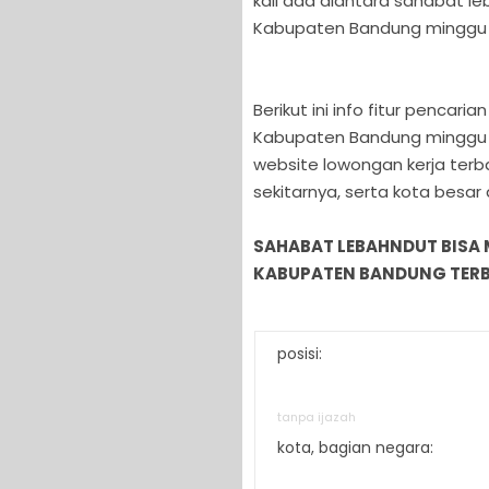
kali ada diantara sahabat l
Kabupaten Bandung minggu d
Berikut ini info fitur pencar
Kabupaten Bandung minggu i
website lowongan kerja ter
sekitarnya, serta kota besar
SAHABAT LEBAHNDUT BISA
KABUPATEN BANDUNG TERBA
posisi:
tanpa ijazah
kota, bagian negara: