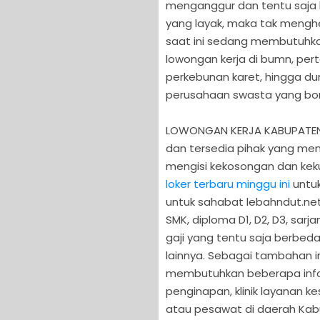
menganggur dan tentu saja
yang layak, maka tak mengh
saat ini sedang membutuhkan
lowongan kerja di bumn, per
perkebunan karet, hingga du
perusahaan swasta yang bon
LOWONGAN KERJA KABUPATEN B
dan tersedia pihak yang me
mengisi kekosongan dan kek
loker terbaru minggu ini
untuk
untuk sahabat lebahndut.net
SMK, diploma D1, D2, D3, sarj
gaji yang tentu saja berbed
lainnya. Sebagai tambahan i
membutuhkan beberapa info 
penginapan, klinik layanan ke
atau pesawat di daerah Kab