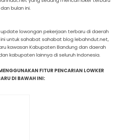
ebahndut.net yang sedang mencari loker terbaru
an bulan ini.
ian update lowongan pekerjaan terbaru di daerah
ni untuk sahabat sahabat blog lebahndut.net,
baru kawasan Kabupaten Bandung dan daerah
 dan kabupaten lainnya di seluruh Indonesia.
 MENGGUNAKAN FITUR PENCARIAN LOWKER
RU DI BAWAH INI: