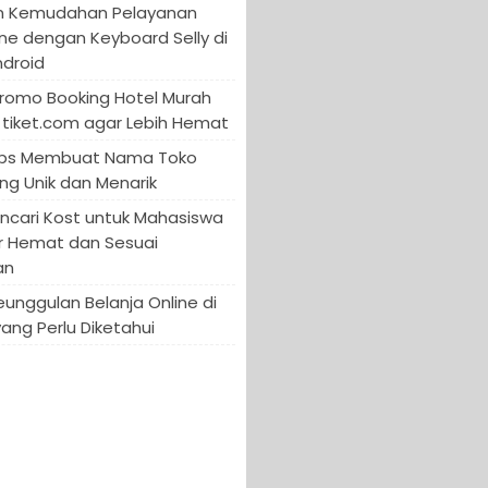
n Kemudahan Pelayanan
ine dengan Keyboard Selly di
ndroid
Promo Booking Hotel Murah
tiket.com agar Lebih Hemat
 Tips Membuat Nama Toko
ng Unik dan Menarik
encari Kost untuk Mahasiswa
r Hemat dan Sesuai
an
Keunggulan Belanja Online di
yang Perlu Diketahui