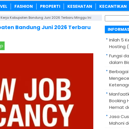
VEL
FASHION
PROPERTI
KESEHATAN
KECANTIKAN
Cari
Kerja Kabupaten Bandung Juni 2026 Terbaru Minggu Ini
untuk:
aten Bandung Juni 2026 Terbaru
INFORMAS
Inilah 5 
pp
Hosting 
Fungsi d
dalam Bis
Berbagai
Mengece
Ketenaga
Manfaatk
Booking H
Hemat d
Jasa Cus
Mahoni d