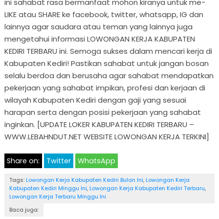
ini sahabat rasa bermanfaat mohon kiranya untuk me-
LIKE atau SHARE ke facebook, twitter, whatsapp, IG dan
lainnya agar saudara atau teman yang lainnya juga
mengetahui informasi LOWONGAN KERJA KABUPATEN
KEDIRI TERBARU ini. Semoga sukses dalam mencari kerja di
Kabupaten Kediri! Pastikan sahabat untuk jangan bosan
selalu berdoa dan berusaha agar sahabat mendapatkan
pekerjaan yang sahabat impikan, profesi dan kerjaan di
wilayah Kabupaten Kediri dengan gaji yang sesuai
harapan serta dengan posisi pekerjaan yang sahabat
inginkan. [UPDATE LOKER KABUPATEN KEDIRI TERBARU –
WWW.LEBAHNDUT.NET WEBSITE LOWONGAN KERJA TERKINI]
Share on:
Twitter
WhatsApp
Tags:
Lowongan Kerja Kabupaten Kediri Bulan Ini
,
Lowongan Kerja
Kabupaten Kediri Minggu Ini
,
Lowongan Kerja Kabupaten Kediri Terbaru
,
Lowongan Kerja Terbaru Minggu Ini
Baca juga: