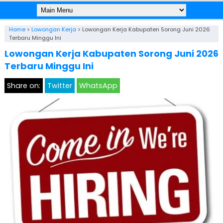
Home
>
Lowongan Kerja
>
Lowongan Kerja Kabupaten Sorong Juni 2026
Terbaru Minggu Ini
Lowongan Kerja Kabupaten Sorong Juni 2026
Terbaru Minggu Ini
Share on:
Twitter
WhatsApp