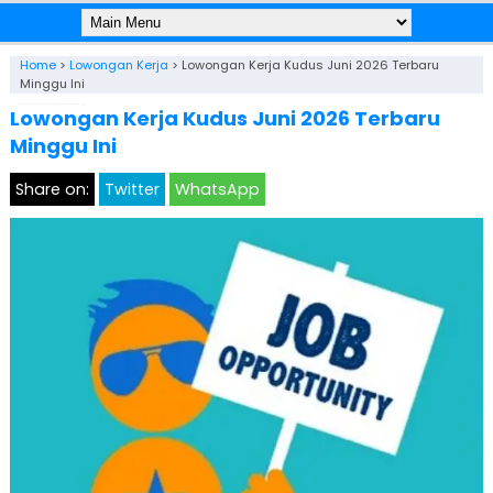
Home
>
Lowongan Kerja
>
Lowongan Kerja Kudus Juni 2026 Terbaru
Minggu Ini
Lowongan Kerja Kudus Juni 2026 Terbaru
Minggu Ini
Share on:
Twitter
WhatsApp