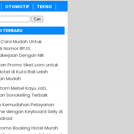
OTOMOTIF
TEKNO
I TERBARU
 Cara Mudah Untuk
k Nomor BPJS
kerjaan Dengan NIK
an Promo tiket.com untuk
otel di Kuta Bali Lebih
an Mudah
tom Mebel Kayu Jati,
an Sonokeling Terbaik
n Kemudahan Pelayanan
ine dengan Keyboard Selly di
ndroid
Promo Booking Hotel Murah