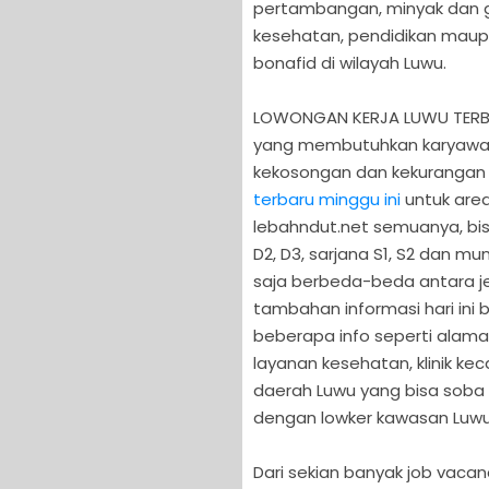
pertambangan, minyak dan ga
kesehatan, pendidikan maup
bonafid di wilayah Luwu.
LOWONGAN KERJA LUWU TERBARU
yang membutuhkan karyawan
kekosongan dan kekurangan
terbaru minggu ini
untuk area
lebahndut.net semuanya, bisa
D2, D3, sarjana S1, S2 dan mu
saja berbeda-beda antara je
tambahan informasi hari in
beberapa info seperti alamat
layanan kesehatan, klinik ke
daerah Luwu yang bisa soba c
dengan lowker kawasan Luwu 
Dari sekian banyak job vaca