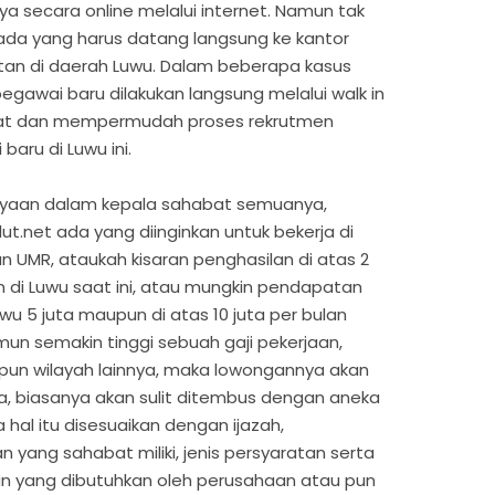
a secara online melalui internet. Namun tak
da yang harus datang langsung ke kantor
an di daerah Luwu. Dalam beberapa kasus
egawai baru dilakukan langsung melalui walk in
at dan mempermudah proses rekrutmen
aru di Luwu ini.
anyaan dalam kepala sahabat semuanya,
t.net ada yang diinginkan untuk bekerja di
 UMR, ataukah kisaran penghasilan di atas 2
 di Luwu saat ini, atau mungkin pendapatan
Luwu 5 juta maupun di atas 10 juta per bulan
mun semakin tinggi sebuah gaji pekerjaan,
pun wilayah lainnya, maka lowongannya akan
a, biasanya akan sulit ditembus dengan aneka
 hal itu disesuaikan dengan ijazah,
ang sahabat miliki, jenis persyaratan serta
jaan yang dibutuhkan oleh perusahaan atau pun