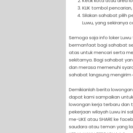
Ketik kota atau area l
KLIK tombol pencarian,
Silakan sahabat pilih
Luwu, yang sekiranya c
Semoga saja info loker Luwu t
bermanfaat bagi sahabat sem
atas untuk mencari serta me
sekitarnya. Bagi sahabat ya
dan merasa memenuhi syarat s
sahabat langsung mengirim ap
Demikianlah berita lowongan 
dapat kami sampaikan untuk
lowongan kerja terbaru dan te
pekerjaan wilayah Luwu ini 
me-LIKE atau SHARE ke facebo
saudara atau teman yang l