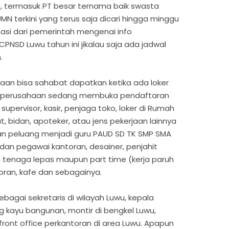
ni, termasuk PT besar ternama baik swasta
N terkini yang terus saja dicari hingga minggu
asi dari pemerintah mengenai info
NSD Luwu tahun ini jikalau saja ada jadwal
.
aan bisa sahabat dapatkan ketika ada loker
ika perusahaan sedang membuka pendaftaran
upervisor, kasir, penjaga toko, loker di Rumah
t, bidan, apoteker, atau jens pekerjaan lainnya
an peluang menjadi guru PAUD SD TK SMP SMA
dan pegawai kantoran, desainer, penjahit
au tenaga lepas maupun part time (kerja paruh
oran, kafe dan sebagainya.
ebagai sekretaris di wilayah Luwu, kepala
g kayu bangunan, montir di bengkel Luwu,
 front office perkantoran di area Luwu. Apapun