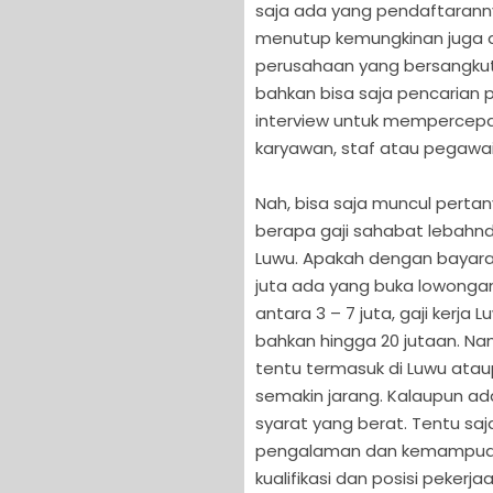
saja ada yang pendaftaranny
menutup kemungkinan juga a
perusahaan yang bersangkut
bahkan bisa saja pencarian p
interview untuk mempercep
karyawan, staf atau pegawai b
Nah, bisa saja muncul pert
berapa gaji sahabat lebahndu
Luwu. Apakah dengan bayaran
juta ada yang buka lowongan
antara 3 – 7 juta, gaji kerja 
bahkan hingga 20 jutaan. Na
tentu termasuk di Luwu atau
semakin jarang. Kalaupun ad
syarat yang berat. Tentu saja
pengalaman dan kemampuan y
kualifikasi dan posisi peker