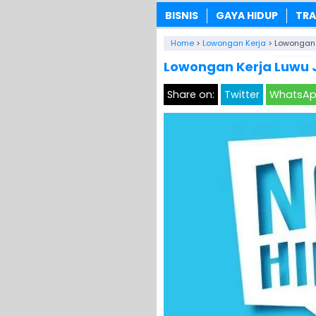
BISNIS
GAYA HIDUP
TRA
Home
>
Lowongan Kerja
>
Lowongan 
Lowongan Kerja Luwu J
Share on:
Twitter
WhatsA