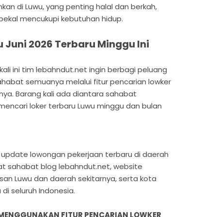
kan di Luwu, yang penting halal dan berkah,
 bekal mencukupi kebutuhan hidup.
 Juni 2026 Terbaru Minggu Ini
li ini tim lebahndut.net ingin berbagi peluang
sahabat semuanya melalui fitur pencarian lowker
nnya. Barang kali ada diantara sahabat
encari loker terbaru Luwu minggu dan bulan
ian update lowongan pekerjaan terbaru di daerah
at sahabat blog lebahndut.net, website
san Luwu dan daerah sekitarnya, serta kota
di seluruh Indonesia.
 MENGGUNAKAN FITUR PENCARIAN LOWKER