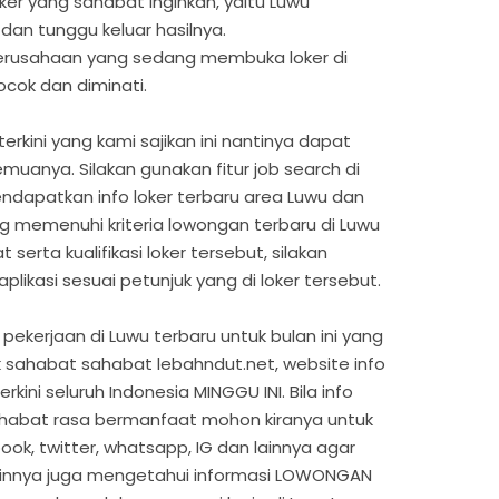
oker yang sahabat inginkan, yaitu Luwu
 dan tunggu keluar hasilnya.
 perusahaan yang sedang membuka loker di
ocok dan diminati.
erkini yang kami sajikan ini nantinya dapat
uanya. Silakan gunakan fitur job search di
ndapatkan info loker terbaru area Luwu dan
ng memenuhi kriteria lowongan terbaru di Luwu
erta kualifikasi loker tersebut, silakan
likasi sesuai petunjuk yang di loker tersebut.
pekerjaan di Luwu terbaru untuk bulan ini yang
 sahabat sahabat lebahndut.net, website info
rkini seluruh Indonesia MINGGU INI. Bila info
sahabat rasa bermanfaat mohon kiranya untuk
ok, twitter, whatsapp, IG dan lainnya agar
ainnya juga mengetahui informasi LOWONGAN