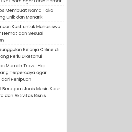
tiket.com agar Lebih Hemat
 Tips Membuat Nama Toko
ng Unik dan Menarik
encari Kost untuk Mahasiswa
r Hemat dan Sesuai
an
Keunggulan Belanja Online di
yang Perlu Diketahui
ips Memilih Travel Haji
yang Terpercaya agar
 dari Penipuan
 Beragam Jenis Mesin Kasir
o dan Aktivitas Bisnis