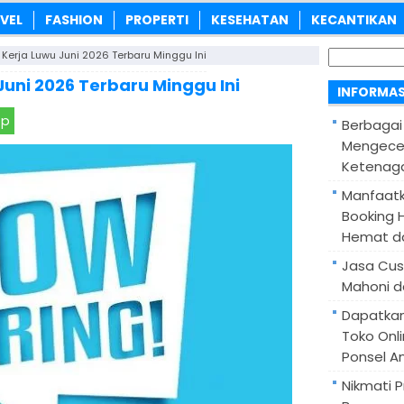
VEL
FASHION
PROPERTI
KESEHATAN
KECANTIKAN
Cari
Kerja Luwu Juni 2026 Terbaru Minggu Ini
untuk:
uni 2026 Terbaru Minggu Ini
INFORMAS
pp
Berbagai
Mengece
Ketenaga
Manfaatk
Booking H
Hemat d
Jasa Cus
Mahoni d
Dapatka
Toko Onl
Ponsel A
Nikmati 