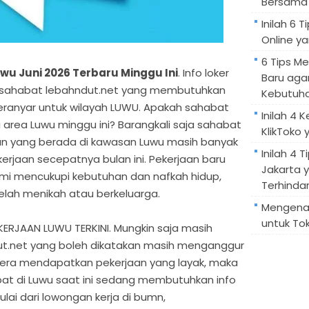
Bersama 
Inilah 6
Online ya
6 Tips M
u Juni 2026 Terbaru Minggu Ini
. Info loker
Baru aga
ntuk sahabat lebahndut.net yang membutuhkan
Kebutuh
eranyar untuk wilayah LUWU. Apakah sahabat
Inilah 4 
 area Luwu minggu ini? Barangkali saja sahabat
KlikToko 
 yang berada di kawasan Luwu masih banyak
Inilah 4 T
jaan secepatnya bulan ini. Pekerjaan baru
Jakarta 
demi mencukupi kebutuhan dan nafkah hidup,
Terhindar
elah menikah atau berkeluarga.
Mengenal
untuk Tok
RJAAN LUWU TERKINI. Mungkin saja masih
t.net yang boleh dikatakan masih menganggur
gera mendapatkan pekerjaan yang layak, maka
at di Luwu saat ini sedang membutuhkan info
lai dari lowongan kerja di bumn,