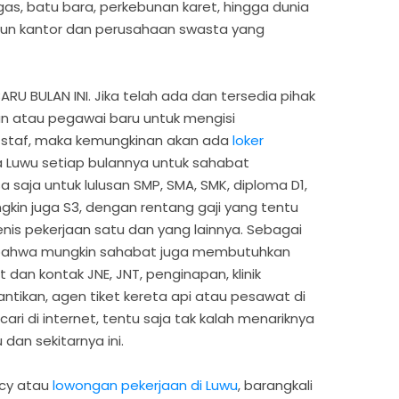
s, batu bara, perkebunan karet, hingga dunia
un kantor dan perusahaan swasta yang
 BULAN INI. Jika telah ada dan tersedia pihak
 atau pegawai baru untuk mengisi
 staf, maka kemungkinan akan ada
loker
 Luwu setiap bulannya untuk sahabat
 saja untuk lulusan SMP, SMA, SMK, diploma D1,
ngkin juga S3, dengan rentang gaji yang tentu
nis pekerjaan satu dan yang lainnya. Sebagai
i bahwa mungkin sahabat juga membutuhkan
 dan kontak JNE, JNT, penginapan, klinik
cantikan, agen tiket kereta api atau pesawat di
ari di internet, tentu saja tak kalah menariknya
dan sekitarnya ini.
ncy atau
lowongan pekerjaan di Luwu
, barangkali