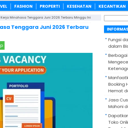
VEL
FASHION
PROPERTI
KESEHATAN
KECANTIKAN
Cari
Kerja Minahasa Tenggara Juni 2026 Terbaru Minggu Ini
untuk:
asa Tenggara Juni 2026 Terbaru
INFORMAS
Fungsi d
pp
dalam Bis
Berbagai
Mengece
Ketenaga
Manfaatk
Booking H
Hemat d
Jasa Cus
Mahoni d
Dapatka
Toko Onl