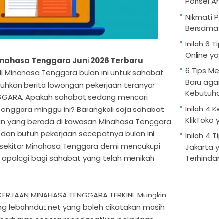
Ponsel A
Nikmati 
Bersama 
Inilah 6
Online ya
nahasa Tenggara Juni 2026 Terbaru
6 Tips M
ni di Minahasa Tenggara bulan ini untuk sahabat
Baru aga
hkan berita lowongan pekerjaan teranyar
Kebutuh
NGGARA. Apakah sahabat sedang mencari
Inilah 4 
Tenggara minggu ini? Barangkali saja sahabat
KlikToko 
 yang berada di kawasan Minahasa Tenggara
an butuh pekerjaan secepatnya bulan ini.
Inilah 4 T
i sekitar Minahasa Tenggara demi mencukupi
Jakarta 
 apalagi bagi sahabat yang telah menikah
Terhindar
RJAAN MINAHASA TENGGARA TERKINI. Mungkin
ng lebahndut.net yang boleh dikatakan masih