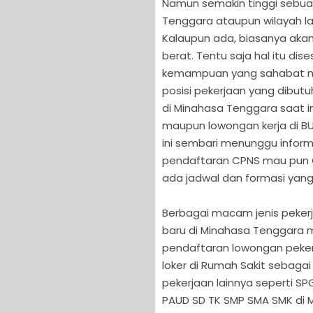
Namun semakin tinggi sebuah
Tenggara ataupun wilayah l
Kalaupun ada, biasanya akan
berat. Tentu saja hal itu di
kemampuan yang sahabat milik
posisi pekerjaan yang dibut
di Minahasa Tenggara saat i
maupun lowongan kerja di BUM
ini sembari menunggu inform
pendaftaran CPNS mau pun CP
ada jadwal dan formasi yang
Berbagai macam jenis pekerj
baru di Minahasa Tenggara 
pendaftaran lowongan pekerja
loker di Rumah Sakit sebagai
pekerjaan lainnya seperti S
PAUD SD TK SMP SMA SMK di 