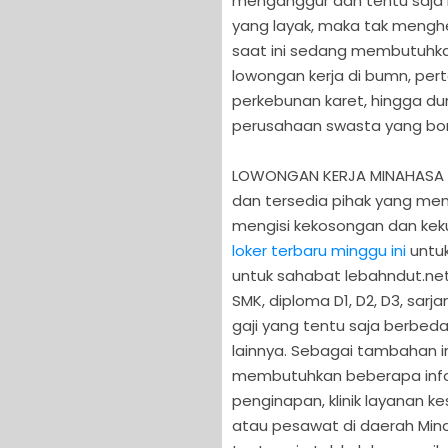
menganggur dan tentu saja
yang layak, maka tak mengh
saat ini sedang membutuhkan
lowongan kerja di bumn, per
perkebunan karet, hingga du
perusahaan swasta yang bon
LOWONGAN KERJA MINAHASA TE
dan tersedia pihak yang me
mengisi kekosongan dan kek
loker terbaru minggu ini
untuk
untuk sahabat lebahndut.net
SMK, diploma D1, D2, D3, sarj
gaji yang tentu saja berbed
lainnya. Sebagai tambahan i
membutuhkan beberapa info 
penginapan, klinik layanan ke
atau pesawat di daerah Mina