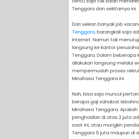
tentu saja tak kalah menari
Tenggara dan sekitarnya ini.
Dari sekian banyak job vaca
Tenggara
, barangkali saja 
internet. Namun tak menutu
langsung ke kantor perusah
Tenggara. Dalam beberapa k
dilakukan langsung melalui 
mempermudah proses rekrutm
Minahasa Tenggara ini.
Nah, bisa saja muncul pert
berapa gaji sahabat lebahndu
Minahasa Tenggara. Apakah 
penghasilan di atas 2 juta 
saat ini, atau mungkin penda
Tenggara 5 juta maupun di at