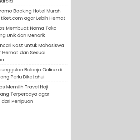
ndroid
Promo Booking Hotel Murah
tiket.com agar Lebih Hemat
 Tips Membuat Nama Toko
ng Unik dan Menarik
encari Kost untuk Mahasiswa
r Hemat dan Sesuai
an
Keunggulan Belanja Online di
yang Perlu Diketahui
ips Memilih Travel Haji
yang Terpercaya agar
 dari Penipuan