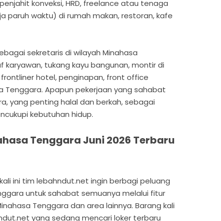
penjahit konveksi, HRD, freelance atau tenaga
ja paruh waktu) di rumah makan, restoran, kafe
ebagai sekretaris di wilayah Minahasa
af karyawan, tukang kayu bangunan, montir di
rontliner hotel, penginapan, front office
sa Tenggara. Apapun pekerjaan yang sahabat
a, yang penting halal dan berkah, sebagai
encukupi kebutuhan hidup.
ahasa Tenggara Juni 2026 Terbaru
li ini tim lebahndut.net ingin berbagi peluang
enggara untuk sahabat semuanya melalui fitur
Minahasa Tenggara dan area lainnya. Barang kali
dut.net yang sedang mencari loker terbaru