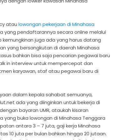
knya dengan lowker kawasan Minahasa
ncy atau
lowongan pekerjaan di Minahasa
ada yang pendaftarannya secara online melalui
p kemungkinan juga ada yang harus datang
aan yang bersangkutan di daerah Minahasa
asus bahkan bisa saja pencarian pegawai baru
walk in interview untuk mempercepat dan
en karyawan, staf atau pegawai baru di
anyaan dalam kepala sahabat semuanya,
t.net ada yang diinginkan untuk bekerja di
dengan bayaran UMR, ataukah kisaran
ada yang buka lowongan di Minahasa Tenggara
patan antara 3 – 7 juta, gaji kerja Minahasa
as 10 juta per bulan bahkan hingga 20 jutaan.