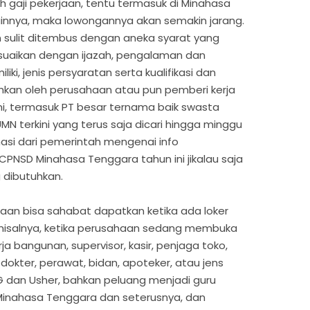
 gaji pekerjaan, tentu termasuk di Minahasa
ainnya, maka lowongannya akan semakin jarang.
 sulit ditembus dengan aneka syarat yang
sesuaikan dengan ijazah, pengalaman dan
i, jenis persyaratan serta kualifikasi dan
uhkan oleh perusahaan atau pun pemberi kerja
ni, termasuk PT besar ternama baik swasta
N terkini yang terus saja dicari hingga minggu
asi dari pemerintah mengenai info
NSD Minahasa Tenggara tahun ini jikalau saja
 dibutuhkan.
aan bisa sahabat dapatkan ketika ada loker
misalnya, ketika perusahaan sedang membuka
 bangunan, supervisor, kasir, penjaga toko,
 dokter, perawat, bidan, apoteker, atau jens
PG dan Usher, bahkan peluang menjadi guru
Minahasa Tenggara dan seterusnya, dan