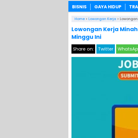
BISNIS
GAYA HIDUP
TRA
Home
>
Lowongan Kerja
>
Lowongan 
Lowongan Kerja Minah
Minggu Ini
Share on:
Twitter
WhatsA