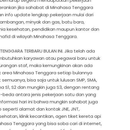
 berharap segera mendapatkan pekerjaan
erankan jika sahabat di Minahasa Tenggara
 info update lengkap pekerjaan mulai dari
tambangan, minyak dan gas, batu bara,
nia kesehatan, pendidikan maupun kantor dan
afid di wilayah Minahasa Tenggara.
NGGARA TERBARU BULAN INI. Jika telah ada
mbutuhkan karyawan atau pegawai baru untuk
urangan staf, maka kemungkinan akan ada
 area Minahasa Tenggara setiap bulannya
 semuanya, bisa saja untuk lulusan SMP, SMA,
ana S1, S2 dan mungkin juga S3, dengan rentang
a-beda antara jenis pekerjaan satu dan yang
nformasi hari ini bahwa mungkin sahabat juga
seperti alamat dan kontak JNE, JNT,
sehatan, klinik kecantikan, agen tiket kereta api
hasa Tenggara yang bisa soba cari di internet,