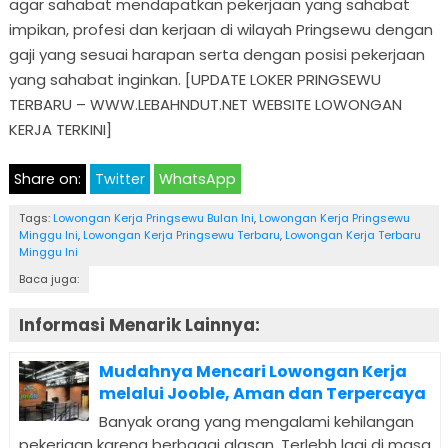
agar sahabat mendapatkan pekerjaan yang sahabat
impikan, profesi dan kerjaan di wilayah Pringsewu dengan
gaji yang sesuai harapan serta dengan posisi pekerjaan
yang sahabat inginkan. [UPDATE LOKER PRINGSEWU
TERBARU – WWW.LEBAHNDUT.NET WEBSITE LOWONGAN
KERJA TERKINI]
Share on:
Twitter
WhatsApp
Tags:
Lowongan Kerja Pringsewu Bulan Ini
,
Lowongan Kerja Pringsewu
Minggu Ini
,
Lowongan Kerja Pringsewu Terbaru
,
Lowongan Kerja Terbaru
Minggu Ini
Baca juga:
Informasi Menarik Lainnya:
Mudahnya Mencari Lowongan Kerja
melalui Jooble, Aman dan Terpercaya
Banyak orang yang mengalami kehilangan
pekerjaan karena berbagai alasan. Terlebh lagi di masa