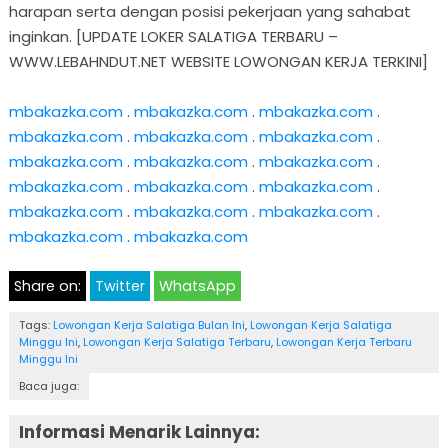
harapan serta dengan posisi pekerjaan yang sahabat
inginkan. [UPDATE LOKER SALATIGA TERBARU –
WWW.LEBAHNDUT.NET WEBSITE LOWONGAN KERJA TERKINI]
mbakazka.com
.
mbakazka.com
.
mbakazka.com
.
mbakazka.com
.
mbakazka.com
.
mbakazka.com
.
mbakazka.com
.
mbakazka.com
.
mbakazka.com
.
mbakazka.com
.
mbakazka.com
.
mbakazka.com
.
mbakazka.com
.
mbakazka.com
.
mbakazka.com
.
mbakazka.com
.
mbakazka.com
Share on:
Twitter
WhatsApp
Tags:
Lowongan Kerja Salatiga Bulan Ini
,
Lowongan Kerja Salatiga
Minggu Ini
,
Lowongan Kerja Salatiga Terbaru
,
Lowongan Kerja Terbaru
Minggu Ini
Baca juga:
Informasi Menarik Lainnya: