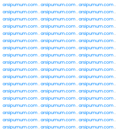
arsipumum.com
.
arsipumum.com
.
arsipumum.com
.
arsipumum.com
.
arsipumum.com
.
arsipumum.com
.
arsipumum.com
.
arsipumum.com
.
arsipumum.com
.
arsipumum.com
.
arsipumum.com
.
arsipumum.com
.
arsipumum.com
.
arsipumum.com
.
arsipumum.com
.
arsipumum.com
.
arsipumum.com
.
arsipumum.com
.
arsipumum.com
.
arsipumum.com
.
arsipumum.com
.
arsipumum.com
.
arsipumum.com
.
arsipumum.com
.
arsipumum.com
.
arsipumum.com
.
arsipumum.com
.
arsipumum.com
.
arsipumum.com
.
arsipumum.com
.
arsipumum.com
.
arsipumum.com
.
arsipumum.com
.
arsipumum.com
.
arsipumum.com
.
arsipumum.com
.
arsipumum.com
.
arsipumum.com
.
arsipumum.com
.
arsipumum.com
.
arsipumum.com
.
arsipumum.com
.
arsipumum.com
.
arsipumum.com
.
arsipumum.com
.
arsipumum.com
.
arsipumum.com
.
arsipumum.com
.
arsipumum.com
.
arsipumum.com
.
arsipumum.com
.
arsipumum.com
.
arsipumum.com
.
arsipumum.com
.