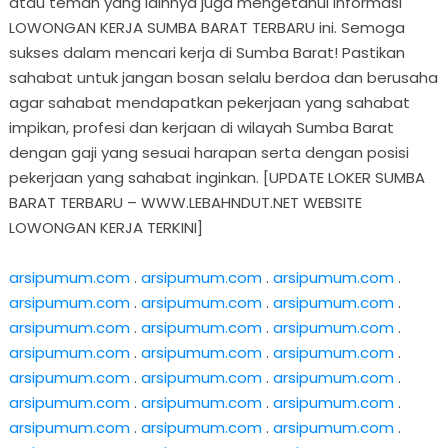
atau teman yang lainnya juga mengetahui informasi
LOWONGAN KERJA SUMBA BARAT TERBARU ini. Semoga
sukses dalam mencari kerja di Sumba Barat! Pastikan
sahabat untuk jangan bosan selalu berdoa dan berusaha
agar sahabat mendapatkan pekerjaan yang sahabat
impikan, profesi dan kerjaan di wilayah Sumba Barat
dengan gaji yang sesuai harapan serta dengan posisi
pekerjaan yang sahabat inginkan. [UPDATE LOKER SUMBA
BARAT TERBARU – WWW.LEBAHNDUT.NET WEBSITE
LOWONGAN KERJA TERKINI]
arsipumum.com
.
arsipumum.com
.
arsipumum.com
.
arsipumum.com
.
arsipumum.com
.
arsipumum.com
.
arsipumum.com
.
arsipumum.com
.
arsipumum.com
.
arsipumum.com
.
arsipumum.com
.
arsipumum.com
.
arsipumum.com
.
arsipumum.com
.
arsipumum.com
.
arsipumum.com
.
arsipumum.com
.
arsipumum.com
.
arsipumum.com
.
arsipumum.com
.
arsipumum.com
.