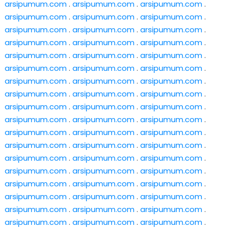
arsipumum.com
.
arsipumum.com
.
arsipumum.com
.
arsipumum.com
.
arsipumum.com
.
arsipumum.com
.
arsipumum.com
.
arsipumum.com
.
arsipumum.com
.
arsipumum.com
.
arsipumum.com
.
arsipumum.com
.
arsipumum.com
.
arsipumum.com
.
arsipumum.com
.
arsipumum.com
.
arsipumum.com
.
arsipumum.com
.
arsipumum.com
.
arsipumum.com
.
arsipumum.com
.
arsipumum.com
.
arsipumum.com
.
arsipumum.com
.
arsipumum.com
.
arsipumum.com
.
arsipumum.com
.
arsipumum.com
.
arsipumum.com
.
arsipumum.com
.
arsipumum.com
.
arsipumum.com
.
arsipumum.com
.
arsipumum.com
.
arsipumum.com
.
arsipumum.com
.
arsipumum.com
.
arsipumum.com
.
arsipumum.com
.
arsipumum.com
.
arsipumum.com
.
arsipumum.com
.
arsipumum.com
.
arsipumum.com
.
arsipumum.com
.
arsipumum.com
.
arsipumum.com
.
arsipumum.com
.
arsipumum.com
.
arsipumum.com
.
arsipumum.com
.
arsipumum.com
.
arsipumum.com
.
arsipumum.com
.