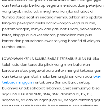
dan tentu saja berharap segera mendapatkan pekerjaan
yang layak, maka tak mengherankan jika sahabat di
Sumba Barat saat ini sedang membutuhkan info update
lengkap pekerjaan mulai dari lowongan kerja di bumn,
pertambangan, minyak dan gas, batu bara, perkebunan
karet, hingga dunia kesehatan, pendidikan maupun
kantor dan perusahaan swasta yang bonafid di wilayah
Sumba Barat.
LOWONGAN KERJA SUMBA BARAT TERBARU BULAN INI. Jika
telah ada dan tersedia pihak yang membutuhkan
karyawan atau pegawai baru untuk mengisi kekosongan
dan kekurangan staf, maka kemungkinan akan ada
loker
terbaru minggu ini
untuk area Sumba Barat setiap
bulannya untuk sahabat lebahndut.net semuanya, bisa
saja untuk lulusan SMP, SMA, SMK, diploma D1, D2, D3,
sarjana S1, S2 dan mungkin juga S3, dengan rentang gaji
yang tentu saja berbeda-beda antara jenis pekerjaan