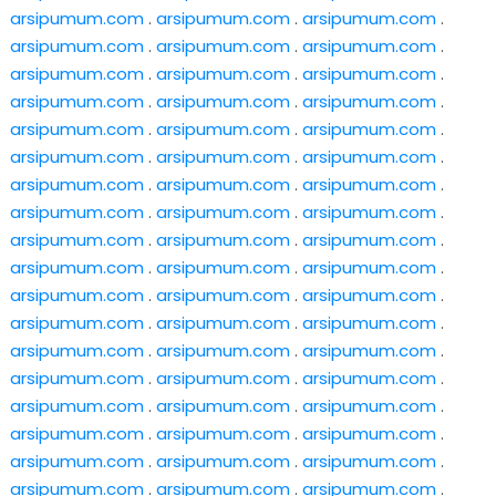
arsipumum.com
.
arsipumum.com
.
arsipumum.com
.
arsipumum.com
.
arsipumum.com
.
arsipumum.com
.
arsipumum.com
.
arsipumum.com
.
arsipumum.com
.
arsipumum.com
.
arsipumum.com
.
arsipumum.com
.
arsipumum.com
.
arsipumum.com
.
arsipumum.com
.
arsipumum.com
.
arsipumum.com
.
arsipumum.com
.
arsipumum.com
.
arsipumum.com
.
arsipumum.com
.
arsipumum.com
.
arsipumum.com
.
arsipumum.com
.
arsipumum.com
.
arsipumum.com
.
arsipumum.com
.
arsipumum.com
.
arsipumum.com
.
arsipumum.com
.
arsipumum.com
.
arsipumum.com
.
arsipumum.com
.
arsipumum.com
.
arsipumum.com
.
arsipumum.com
.
arsipumum.com
.
arsipumum.com
.
arsipumum.com
.
arsipumum.com
.
arsipumum.com
.
arsipumum.com
.
arsipumum.com
.
arsipumum.com
.
arsipumum.com
.
arsipumum.com
.
arsipumum.com
.
arsipumum.com
.
arsipumum.com
.
arsipumum.com
.
arsipumum.com
.
arsipumum.com
.
arsipumum.com
.
arsipumum.com
.