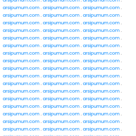
arsipumum.com
.
arsipumum.com
.
arsipumum.com
.
arsipumum.com
.
arsipumum.com
.
arsipumum.com
.
arsipumum.com
.
arsipumum.com
.
arsipumum.com
.
arsipumum.com
.
arsipumum.com
.
arsipumum.com
.
arsipumum.com
.
arsipumum.com
.
arsipumum.com
.
arsipumum.com
.
arsipumum.com
.
arsipumum.com
.
arsipumum.com
.
arsipumum.com
.
arsipumum.com
.
arsipumum.com
.
arsipumum.com
.
arsipumum.com
.
arsipumum.com
.
arsipumum.com
.
arsipumum.com
.
arsipumum.com
.
arsipumum.com
.
arsipumum.com
.
arsipumum.com
.
arsipumum.com
.
arsipumum.com
.
arsipumum.com
.
arsipumum.com
.
arsipumum.com
.
arsipumum.com
.
arsipumum.com
.
arsipumum.com
.
arsipumum.com
.
arsipumum.com
.
arsipumum.com
.
arsipumum.com
.
arsipumum.com
.
arsipumum.com
.
arsipumum.com
.
arsipumum.com
.
arsipumum.com
.
arsipumum.com
.
arsipumum.com
.
arsipumum.com
.