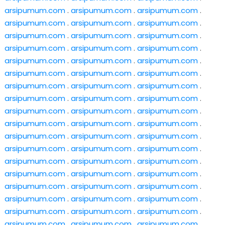
arsipumum.com
.
arsipumum.com
.
arsipumum.com
.
arsipumum.com
.
arsipumum.com
.
arsipumum.com
.
arsipumum.com
.
arsipumum.com
.
arsipumum.com
.
arsipumum.com
.
arsipumum.com
.
arsipumum.com
.
arsipumum.com
.
arsipumum.com
.
arsipumum.com
.
arsipumum.com
.
arsipumum.com
.
arsipumum.com
.
arsipumum.com
.
arsipumum.com
.
arsipumum.com
.
arsipumum.com
.
arsipumum.com
.
arsipumum.com
.
arsipumum.com
.
arsipumum.com
.
arsipumum.com
.
arsipumum.com
.
arsipumum.com
.
arsipumum.com
.
arsipumum.com
.
arsipumum.com
.
arsipumum.com
.
arsipumum.com
.
arsipumum.com
.
arsipumum.com
.
arsipumum.com
.
arsipumum.com
.
arsipumum.com
.
arsipumum.com
.
arsipumum.com
.
arsipumum.com
.
arsipumum.com
.
arsipumum.com
.
arsipumum.com
.
arsipumum.com
.
arsipumum.com
.
arsipumum.com
.
arsipumum.com
.
arsipumum.com
.
arsipumum.com
.
arsipumum.com
.
arsipumum.com
.
arsipumum.com
.