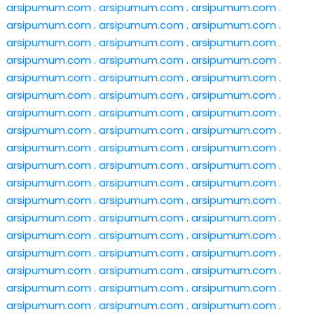
arsipumum.com
.
arsipumum.com
.
arsipumum.com
.
arsipumum.com
.
arsipumum.com
.
arsipumum.com
.
arsipumum.com
.
arsipumum.com
.
arsipumum.com
.
arsipumum.com
.
arsipumum.com
.
arsipumum.com
.
arsipumum.com
.
arsipumum.com
.
arsipumum.com
.
arsipumum.com
.
arsipumum.com
.
arsipumum.com
.
arsipumum.com
.
arsipumum.com
.
arsipumum.com
.
arsipumum.com
.
arsipumum.com
.
arsipumum.com
.
arsipumum.com
.
arsipumum.com
.
arsipumum.com
.
arsipumum.com
.
arsipumum.com
.
arsipumum.com
.
arsipumum.com
.
arsipumum.com
.
arsipumum.com
.
arsipumum.com
.
arsipumum.com
.
arsipumum.com
.
arsipumum.com
.
arsipumum.com
.
arsipumum.com
.
arsipumum.com
.
arsipumum.com
.
arsipumum.com
.
arsipumum.com
.
arsipumum.com
.
arsipumum.com
.
arsipumum.com
.
arsipumum.com
.
arsipumum.com
.
arsipumum.com
.
arsipumum.com
.
arsipumum.com
.
arsipumum.com
.
arsipumum.com
.
arsipumum.com
.