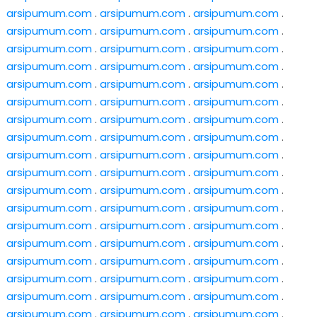
arsipumum.com
.
arsipumum.com
.
arsipumum.com
.
arsipumum.com
.
arsipumum.com
.
arsipumum.com
.
arsipumum.com
.
arsipumum.com
.
arsipumum.com
.
arsipumum.com
.
arsipumum.com
.
arsipumum.com
.
arsipumum.com
.
arsipumum.com
.
arsipumum.com
.
arsipumum.com
.
arsipumum.com
.
arsipumum.com
.
arsipumum.com
.
arsipumum.com
.
arsipumum.com
.
arsipumum.com
.
arsipumum.com
.
arsipumum.com
.
arsipumum.com
.
arsipumum.com
.
arsipumum.com
.
arsipumum.com
.
arsipumum.com
.
arsipumum.com
.
arsipumum.com
.
arsipumum.com
.
arsipumum.com
.
arsipumum.com
.
arsipumum.com
.
arsipumum.com
.
arsipumum.com
.
arsipumum.com
.
arsipumum.com
.
arsipumum.com
.
arsipumum.com
.
arsipumum.com
.
arsipumum.com
.
arsipumum.com
.
arsipumum.com
.
arsipumum.com
.
arsipumum.com
.
arsipumum.com
.
arsipumum.com
.
arsipumum.com
.
arsipumum.com
.
arsipumum.com
.
arsipumum.com
.
arsipumum.com
.