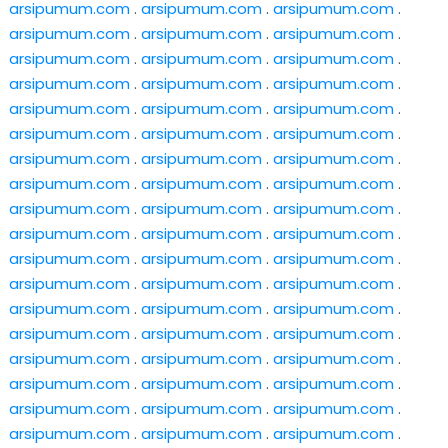
arsipumum.com
.
arsipumum.com
.
arsipumum.com
.
arsipumum.com
.
arsipumum.com
.
arsipumum.com
.
arsipumum.com
.
arsipumum.com
.
arsipumum.com
.
arsipumum.com
.
arsipumum.com
.
arsipumum.com
.
arsipumum.com
.
arsipumum.com
.
arsipumum.com
.
arsipumum.com
.
arsipumum.com
.
arsipumum.com
.
arsipumum.com
.
arsipumum.com
.
arsipumum.com
.
arsipumum.com
.
arsipumum.com
.
arsipumum.com
.
arsipumum.com
.
arsipumum.com
.
arsipumum.com
.
arsipumum.com
.
arsipumum.com
.
arsipumum.com
.
arsipumum.com
.
arsipumum.com
.
arsipumum.com
.
arsipumum.com
.
arsipumum.com
.
arsipumum.com
.
arsipumum.com
.
arsipumum.com
.
arsipumum.com
.
arsipumum.com
.
arsipumum.com
.
arsipumum.com
.
arsipumum.com
.
arsipumum.com
.
arsipumum.com
.
arsipumum.com
.
arsipumum.com
.
arsipumum.com
.
arsipumum.com
.
arsipumum.com
.
arsipumum.com
.
arsipumum.com
.
arsipumum.com
.
arsipumum.com
.