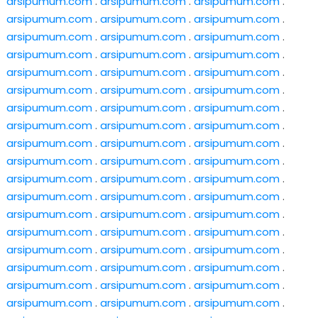
arsipumum.com
.
arsipumum.com
.
arsipumum.com
.
arsipumum.com
.
arsipumum.com
.
arsipumum.com
.
arsipumum.com
.
arsipumum.com
.
arsipumum.com
.
arsipumum.com
.
arsipumum.com
.
arsipumum.com
.
arsipumum.com
.
arsipumum.com
.
arsipumum.com
.
arsipumum.com
.
arsipumum.com
.
arsipumum.com
.
arsipumum.com
.
arsipumum.com
.
arsipumum.com
.
arsipumum.com
.
arsipumum.com
.
arsipumum.com
.
arsipumum.com
.
arsipumum.com
.
arsipumum.com
.
arsipumum.com
.
arsipumum.com
.
arsipumum.com
.
arsipumum.com
.
arsipumum.com
.
arsipumum.com
.
arsipumum.com
.
arsipumum.com
.
arsipumum.com
.
arsipumum.com
.
arsipumum.com
.
arsipumum.com
.
arsipumum.com
.
arsipumum.com
.
arsipumum.com
.
arsipumum.com
.
arsipumum.com
.
arsipumum.com
.
arsipumum.com
.
arsipumum.com
.
arsipumum.com
.
arsipumum.com
.
arsipumum.com
.
arsipumum.com
.
arsipumum.com
.
arsipumum.com
.
arsipumum.com
.