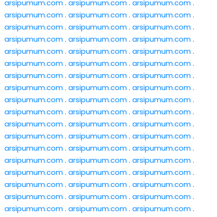
arsipumum.com
.
arsipumum.com
.
arsipumum.com
.
arsipumum.com
.
arsipumum.com
.
arsipumum.com
.
arsipumum.com
.
arsipumum.com
.
arsipumum.com
.
arsipumum.com
.
arsipumum.com
.
arsipumum.com
.
arsipumum.com
.
arsipumum.com
.
arsipumum.com
.
arsipumum.com
.
arsipumum.com
.
arsipumum.com
.
arsipumum.com
.
arsipumum.com
.
arsipumum.com
.
arsipumum.com
.
arsipumum.com
.
arsipumum.com
.
arsipumum.com
.
arsipumum.com
.
arsipumum.com
.
arsipumum.com
.
arsipumum.com
.
arsipumum.com
.
arsipumum.com
.
arsipumum.com
.
arsipumum.com
.
arsipumum.com
.
arsipumum.com
.
arsipumum.com
.
arsipumum.com
.
arsipumum.com
.
arsipumum.com
.
arsipumum.com
.
arsipumum.com
.
arsipumum.com
.
arsipumum.com
.
arsipumum.com
.
arsipumum.com
.
arsipumum.com
.
arsipumum.com
.
arsipumum.com
.
arsipumum.com
.
arsipumum.com
.
arsipumum.com
.
arsipumum.com
.
arsipumum.com
.
arsipumum.com
.