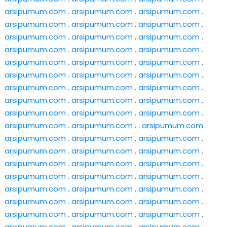
arsipumum.com
.
arsipumum.com
.
arsipumum.com
.
arsipumum.com
.
arsipumum.com
.
arsipumum.com
.
arsipumum.com
.
arsipumum.com
.
arsipumum.com
.
arsipumum.com
.
arsipumum.com
.
arsipumum.com
.
arsipumum.com
.
arsipumum.com
.
arsipumum.com
.
arsipumum.com
.
arsipumum.com
.
arsipumum.com
.
arsipumum.com
.
arsipumum.com
.
arsipumum.com
.
arsipumum.com
.
arsipumum.com
.
arsipumum.com
.
arsipumum.com
.
arsipumum.com
.
arsipumum.com
.
arsipumum.com
.
arsipumum.com
. .
arsipumum.com
.
arsipumum.com
.
arsipumum.com
.
arsipumum.com
.
arsipumum.com
.
arsipumum.com
.
arsipumum.com
.
arsipumum.com
.
arsipumum.com
.
arsipumum.com
.
arsipumum.com
.
arsipumum.com
.
arsipumum.com
.
arsipumum.com
.
arsipumum.com
.
arsipumum.com
.
arsipumum.com
.
arsipumum.com
.
arsipumum.com
.
arsipumum.com
.
arsipumum.com
.
arsipumum.com
.
arsipumum.com
.
arsipumum.com
.
arsipumum.com
.