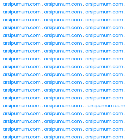
arsipumum.com
.
arsipumum.com
.
arsipumum.com
.
arsipumum.com
.
arsipumum.com
.
arsipumum.com
.
arsipumum.com
.
arsipumum.com
.
arsipumum.com
.
arsipumum.com
.
arsipumum.com
.
arsipumum.com
.
arsipumum.com
.
arsipumum.com
.
arsipumum.com
.
arsipumum.com
.
arsipumum.com
.
arsipumum.com
.
arsipumum.com
.
arsipumum.com
.
arsipumum.com
.
arsipumum.com
.
arsipumum.com
.
arsipumum.com
.
arsipumum.com
.
arsipumum.com
.
arsipumum.com
.
arsipumum.com
.
arsipumum.com
.
arsipumum.com
.
arsipumum.com
.
arsipumum.com
.
arsipumum.com
.
arsipumum.com
.
arsipumum.com
.
arsipumum.com
.
arsipumum.com
.
arsipumum.com
.
arsipumum.com
.
arsipumum.com
.
arsipumum.com
. .
arsipumum.com
.
arsipumum.com
.
arsipumum.com
.
arsipumum.com
.
arsipumum.com
.
arsipumum.com
.
arsipumum.com
.
arsipumum.com
.
arsipumum.com
.
arsipumum.com
.
arsipumum.com
.
arsipumum.com
.
arsipumum.com
.