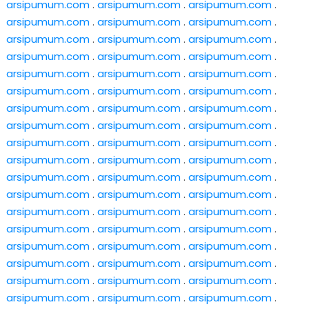
arsipumum.com
.
arsipumum.com
.
arsipumum.com
.
arsipumum.com
.
arsipumum.com
.
arsipumum.com
.
arsipumum.com
.
arsipumum.com
.
arsipumum.com
.
arsipumum.com
.
arsipumum.com
.
arsipumum.com
.
arsipumum.com
.
arsipumum.com
.
arsipumum.com
.
arsipumum.com
.
arsipumum.com
.
arsipumum.com
.
arsipumum.com
.
arsipumum.com
.
arsipumum.com
.
arsipumum.com
.
arsipumum.com
.
arsipumum.com
.
arsipumum.com
.
arsipumum.com
.
arsipumum.com
.
arsipumum.com
.
arsipumum.com
.
arsipumum.com
.
arsipumum.com
.
arsipumum.com
.
arsipumum.com
.
arsipumum.com
.
arsipumum.com
.
arsipumum.com
.
arsipumum.com
.
arsipumum.com
.
arsipumum.com
.
arsipumum.com
.
arsipumum.com
.
arsipumum.com
.
arsipumum.com
.
arsipumum.com
.
arsipumum.com
.
arsipumum.com
.
arsipumum.com
.
arsipumum.com
.
arsipumum.com
.
arsipumum.com
.
arsipumum.com
.
arsipumum.com
.
arsipumum.com
.
arsipumum.com
.