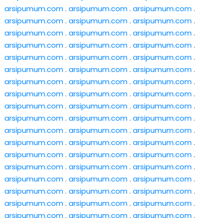
arsipumum.com
.
arsipumum.com
.
arsipumum.com
.
arsipumum.com
.
arsipumum.com
.
arsipumum.com
.
arsipumum.com
.
arsipumum.com
.
arsipumum.com
.
arsipumum.com
.
arsipumum.com
.
arsipumum.com
.
arsipumum.com
.
arsipumum.com
.
arsipumum.com
.
arsipumum.com
.
arsipumum.com
.
arsipumum.com
.
arsipumum.com
.
arsipumum.com
.
arsipumum.com
.
arsipumum.com
.
arsipumum.com
.
arsipumum.com
.
arsipumum.com
.
arsipumum.com
.
arsipumum.com
.
arsipumum.com
.
arsipumum.com
.
arsipumum.com
.
arsipumum.com
.
arsipumum.com
.
arsipumum.com
.
arsipumum.com
.
arsipumum.com
.
arsipumum.com
.
arsipumum.com
.
arsipumum.com
.
arsipumum.com
.
arsipumum.com
.
arsipumum.com
.
arsipumum.com
.
arsipumum.com
.
arsipumum.com
.
arsipumum.com
.
arsipumum.com
.
arsipumum.com
.
arsipumum.com
.
arsipumum.com
.
arsipumum.com
.
arsipumum.com
.
arsipumum.com
.
arsipumum.com
.
arsipumum.com
.