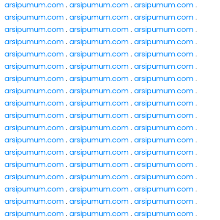
arsipumum.com
.
arsipumum.com
.
arsipumum.com
.
arsipumum.com
.
arsipumum.com
.
arsipumum.com
.
arsipumum.com
.
arsipumum.com
.
arsipumum.com
.
arsipumum.com
.
arsipumum.com
.
arsipumum.com
.
arsipumum.com
.
arsipumum.com
.
arsipumum.com
.
arsipumum.com
.
arsipumum.com
.
arsipumum.com
.
arsipumum.com
.
arsipumum.com
.
arsipumum.com
.
arsipumum.com
.
arsipumum.com
.
arsipumum.com
.
arsipumum.com
.
arsipumum.com
.
arsipumum.com
.
arsipumum.com
.
arsipumum.com
.
arsipumum.com
.
arsipumum.com
.
arsipumum.com
.
arsipumum.com
.
arsipumum.com
.
arsipumum.com
.
arsipumum.com
.
arsipumum.com
.
arsipumum.com
.
arsipumum.com
.
arsipumum.com
.
arsipumum.com
.
arsipumum.com
.
arsipumum.com
.
arsipumum.com
.
arsipumum.com
.
arsipumum.com
.
arsipumum.com
.
arsipumum.com
.
arsipumum.com
.
arsipumum.com
.
arsipumum.com
.
arsipumum.com
.
arsipumum.com
.
arsipumum.com
.