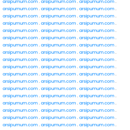
arsipumum.com
.
arsipumum.com
.
arsipumum.com
.
arsipumum.com
.
arsipumum.com
.
arsipumum.com
.
arsipumum.com
.
arsipumum.com
.
arsipumum.com
.
arsipumum.com
.
arsipumum.com
.
arsipumum.com
.
arsipumum.com
.
arsipumum.com
.
arsipumum.com
.
arsipumum.com
.
arsipumum.com
.
arsipumum.com
.
arsipumum.com
.
arsipumum.com
.
arsipumum.com
.
arsipumum.com
.
arsipumum.com
.
arsipumum.com
.
arsipumum.com
.
arsipumum.com
.
arsipumum.com
.
arsipumum.com
.
arsipumum.com
.
arsipumum.com
.
arsipumum.com
.
arsipumum.com
.
arsipumum.com
.
arsipumum.com
.
arsipumum.com
.
arsipumum.com
.
arsipumum.com
.
arsipumum.com
.
arsipumum.com
.
arsipumum.com
.
arsipumum.com
.
arsipumum.com
.
arsipumum.com
.
arsipumum.com
.
arsipumum.com
.
arsipumum.com
.
arsipumum.com
.
arsipumum.com
.
arsipumum.com
.
arsipumum.com
.
arsipumum.com
.
arsipumum.com
.
arsipumum.com
.
arsipumum.com
.