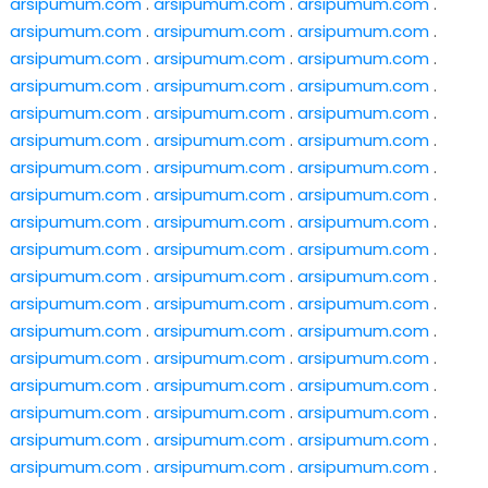
arsipumum.com
.
arsipumum.com
.
arsipumum.com
.
arsipumum.com
.
arsipumum.com
.
arsipumum.com
.
arsipumum.com
.
arsipumum.com
.
arsipumum.com
.
arsipumum.com
.
arsipumum.com
.
arsipumum.com
.
arsipumum.com
.
arsipumum.com
.
arsipumum.com
.
arsipumum.com
.
arsipumum.com
.
arsipumum.com
.
arsipumum.com
.
arsipumum.com
.
arsipumum.com
.
arsipumum.com
.
arsipumum.com
.
arsipumum.com
.
arsipumum.com
.
arsipumum.com
.
arsipumum.com
.
arsipumum.com
.
arsipumum.com
.
arsipumum.com
.
arsipumum.com
.
arsipumum.com
.
arsipumum.com
.
arsipumum.com
.
arsipumum.com
.
arsipumum.com
.
arsipumum.com
.
arsipumum.com
.
arsipumum.com
.
arsipumum.com
.
arsipumum.com
.
arsipumum.com
.
arsipumum.com
.
arsipumum.com
.
arsipumum.com
.
arsipumum.com
.
arsipumum.com
.
arsipumum.com
.
arsipumum.com
.
arsipumum.com
.
arsipumum.com
.
arsipumum.com
.
arsipumum.com
.
arsipumum.com
.