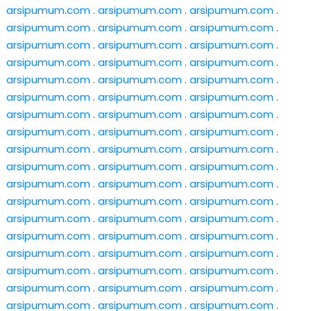
arsipumum.com
.
arsipumum.com
.
arsipumum.com
.
arsipumum.com
.
arsipumum.com
.
arsipumum.com
.
arsipumum.com
.
arsipumum.com
.
arsipumum.com
.
arsipumum.com
.
arsipumum.com
.
arsipumum.com
.
arsipumum.com
.
arsipumum.com
.
arsipumum.com
.
arsipumum.com
.
arsipumum.com
.
arsipumum.com
.
arsipumum.com
.
arsipumum.com
.
arsipumum.com
.
arsipumum.com
.
arsipumum.com
.
arsipumum.com
.
arsipumum.com
.
arsipumum.com
.
arsipumum.com
.
arsipumum.com
.
arsipumum.com
.
arsipumum.com
.
arsipumum.com
.
arsipumum.com
.
arsipumum.com
.
arsipumum.com
.
arsipumum.com
.
arsipumum.com
.
arsipumum.com
.
arsipumum.com
.
arsipumum.com
.
arsipumum.com
.
arsipumum.com
.
arsipumum.com
.
arsipumum.com
.
arsipumum.com
.
arsipumum.com
.
arsipumum.com
.
arsipumum.com
.
arsipumum.com
.
arsipumum.com
.
arsipumum.com
.
arsipumum.com
.
arsipumum.com
.
arsipumum.com
.
arsipumum.com
.