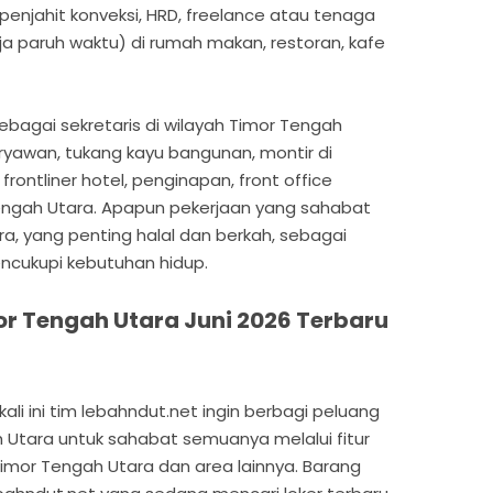
penjahit konveksi, HRD, freelance atau tenaga
ja paruh waktu) di rumah makan, restoran, kafe
ebagai sekretaris di wilayah Timor Tengah
aryawan, tukang kayu bangunan, montir di
rontliner hotel, penginapan, front office
Tengah Utara. Apapun pekerjaan yang sahabat
ra, yang penting halal dan berkah, sebagai
encukupi kebutuhan hidup.
r Tengah Utara Juni 2026 Terbaru
li ini tim lebahndut.net ingin berbagi peluang
h Utara untuk sahabat semuanya melalui fitur
Timor Tengah Utara dan area lainnya. Barang