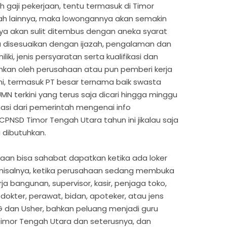
 gaji pekerjaan, tentu termasuk di Timor
ah lainnya, maka lowongannya akan semakin
nya akan sulit ditembus dengan aneka syarat
tu disesuaikan dengan ijazah, pengalaman dan
i, jenis persyaratan serta kualifikasi dan
uhkan oleh perusahaan atau pun pemberi kerja
ini, termasuk PT besar ternama baik swasta
N terkini yang terus saja dicari hingga minggu
asi dari pemerintah mengenai info
NSD Timor Tengah Utara tahun ini jikalau saja
 dibutuhkan.
aan bisa sahabat dapatkan ketika ada loker
 misalnya, ketika perusahaan sedang membuka
 bangunan, supervisor, kasir, penjaga toko,
 dokter, perawat, bidan, apoteker, atau jens
PG dan Usher, bahkan peluang menjadi guru
Timor Tengah Utara dan seterusnya, dan