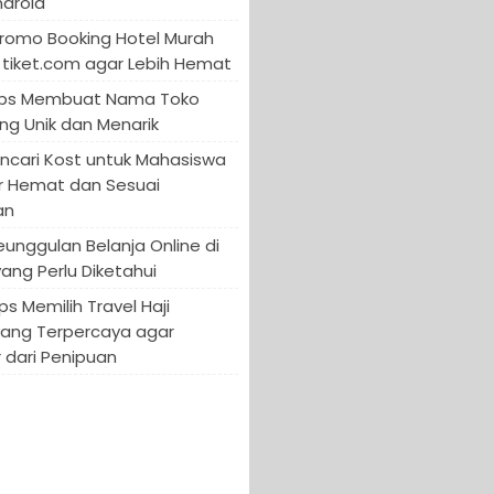
ndroid
Promo Booking Hotel Murah
tiket.com agar Lebih Hemat
 Tips Membuat Nama Toko
ng Unik dan Menarik
encari Kost untuk Mahasiswa
r Hemat dan Sesuai
an
Keunggulan Belanja Online di
yang Perlu Diketahui
ips Memilih Travel Haji
yang Terpercaya agar
 dari Penipuan