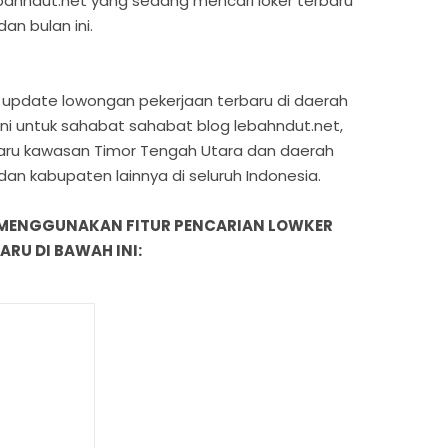
ebahndut.net yang sedang mencari loker terbaru
an bulan ini.
ian update lowongan pekerjaan terbaru di daerah
ni untuk sahabat sahabat blog lebahndut.net,
baru kawasan Timor Tengah Utara dan daerah
 dan kabupaten lainnya di seluruh Indonesia.
 MENGGUNAKAN FITUR PENCARIAN LOWKER
RU DI BAWAH INI: