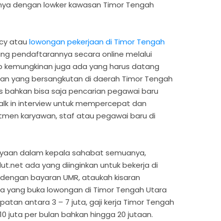
knya dengan lowker kawasan Timor Tengah
ncy atau
lowongan pekerjaan di Timor Tengah
yang pendaftarannya secara online melalui
p kemungkinan juga ada yang harus datang
aan yang bersangkutan di daerah Timor Tengah
s bahkan bisa saja pencarian pegawai baru
walk in interview untuk mempercepat dan
en karyawan, staf atau pegawai baru di
anyaan dalam kepala sahabat semuanya,
t.net ada yang diinginkan untuk bekerja di
 dengan bayaran UMR, ataukah kisaran
ada yang buka lowongan di Timor Tengah Utara
patan antara 3 – 7 juta, gaji kerja Timor Tengah
10 juta per bulan bahkan hingga 20 jutaan.