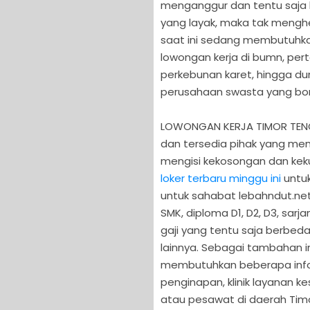
menganggur dan tentu saja
yang layak, maka tak menghe
saat ini sedang membutuhkan
lowongan kerja di bumn, per
perkebunan karet, hingga du
perusahaan swasta yang bona
LOWONGAN KERJA TIMOR TENGA
dan tersedia pihak yang me
mengisi kekosongan dan kek
loker terbaru minggu ini
untuk
untuk sahabat lebahndut.net
SMK, diploma D1, D2, D3, sarj
gaji yang tentu saja berbed
lainnya. Sebagai tambahan i
membutuhkan beberapa info 
penginapan, klinik layanan ke
atau pesawat di daerah Timor