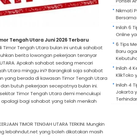
Ponsel A
Nikmati 
Bersama 
Inilah 6
Online ya
mor Tengah Utara Juni 2026 Terbaru
6 Tips M
ni di Timor Tengah Utara bulan ini untuk sahabat
Baru aga
hkan berita lowongan pekerjaan teranyar
Kebutuh
 UTARA. Apakah sahabat sedang mencari
Inilah 4 
ah Utara minggu ini? Barangkali saja sahabat
KlikToko 
 yang berada di kawasan Timor Tengah Utara
Inilah 4 T
an butuh pekerjaan secepatnya bulan ini.
Jakarta 
i sekitar Timor Tengah Utara demi mencukupi
Terhindar
 apalagi bagi sahabat yang telah menikah
RJAAN TIMOR TENGAH UTARA TERKINI. Mungkin
ng lebahndut.net yang boleh dikatakan masih