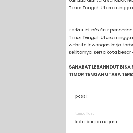
kali ada diantara sahabat l
Timor Tengah Utara minggu d
Berikut ini info fitur pencar
Timor Tengah Utara minggu i
website lowongan kerja ter
sekitarnya, serta kota besar
SAHABAT LEBAHNDUT BISA
TIMOR TENGAH UTARA TERBA
posisi:
tanpa ijazah
kota, bagian negara: