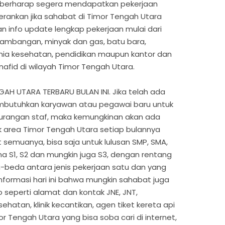
 berharap segera mendapatkan pekerjaan
rankan jika sahabat di Timor Tengah Utara
 info update lengkap pekerjaan mulai dari
tambangan, minyak dan gas, batu bara,
nia kesehatan, pendidikan maupun kantor dan
fid di wilayah Timor Tengah Utara.
H UTARA TERBARU BULAN INI. Jika telah ada
mbutuhkan karyawan atau pegawai baru untuk
urangan staf, maka kemungkinan akan ada
 area Timor Tengah Utara setiap bulannya
 semuanya, bisa saja untuk lulusan SMP, SMA,
ana S1, S2 dan mungkin juga S3, dengan rentang
a-beda antara jenis pekerjaan satu dan yang
nformasi hari ini bahwa mungkin sahabat juga
seperti alamat dan kontak JNE, JNT,
sehatan, klinik kecantikan, agen tiket kereta api
 Tengah Utara yang bisa soba cari di internet,