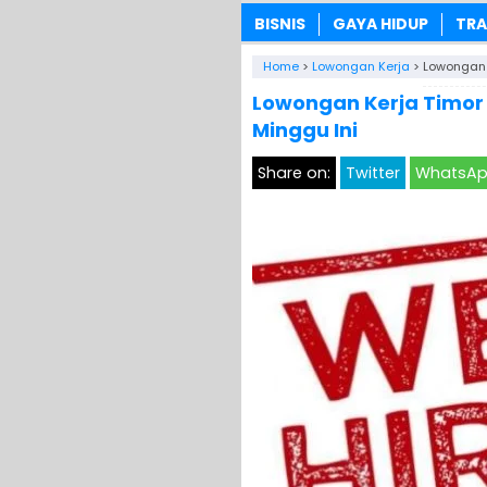
BISNIS
GAYA HIDUP
TRA
Home
>
Lowongan Kerja
>
Lowongan 
Lowongan Kerja Timor
Minggu Ini
Share on:
Twitter
WhatsA