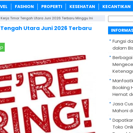
VEL
FASHION
PROPERTI
KESEHATAN
KECANTIKAN
Cari
Kerja Timor Tengah Utara Juni 2026 Terbaru Minggu Ini
untuk:
 Tengah Utara Juni 2026 Terbaru
INFORMAS
Fungsi d
pp
dalam Bis
Berbagai
Mengece
Ketenaga
Manfaatk
Booking H
Hemat d
Jasa Cus
Mahoni d
Dapatka
Toko Onl