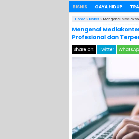
BISNIS
GAYA HIDUP
TRA
Home
>
Bisnis
>
Mengenal Mediakonte
Mengenal Mediakonten
Profesional dan Terp
Share on:
Twitter
WhatsA