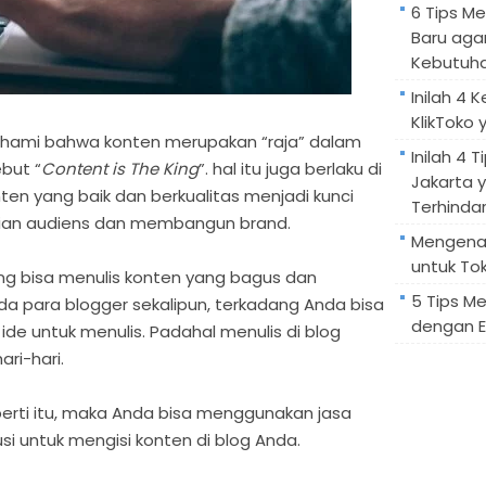
6 Tips M
Baru aga
Kebutuh
Inilah 4 
KlikToko 
ami bahwa konten merupakan “raja” dalam
Inilah 4 T
ebut “
Content is The King
”. hal itu juga berlaku di
Jakarta 
nten yang baik dan berkualitas menjadi kunci
Terhindar
tian audiens dan membangun brand.
Mengenal
untuk Tok
ng bisa menulis konten yang bagus dan
5 Tips M
da para blogger sekalipun, terkadang Anda bisa
dengan E
de untuk menulis. Padahal menulis di blog
ri-hari.
erti itu, maka Anda bisa menggunakan jasa
usi untuk mengisi konten di blog Anda.