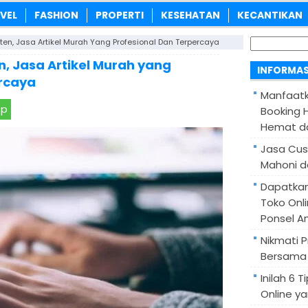
VEL
FASHION
PROPERTI
KESEHATAN
KECANTIKAN
Cari
n, Jasa Artikel Murah Yang Profesional Dan Terpercaya
untuk:
, Jasa Artikel Murah yang
INFORMAS
ercaya
Manfaatk
pp
Booking H
Hemat d
Jasa Cus
Mahoni d
Dapatka
Toko Onl
Ponsel A
Nikmati 
Bersama 
Inilah 6
Online ya