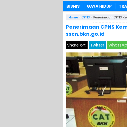
BISNIS
GAYA HIDUP
TRA
Home
>
CPNS
>
Penerimaan CPNS Kem
Penerimaan CPNS Keme
sscn.bkn.go.id
Share on:
Twitter
WhatsA