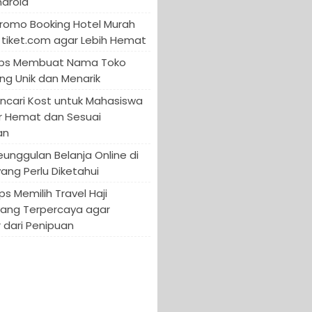
ndroid
Promo Booking Hotel Murah
tiket.com agar Lebih Hemat
 Tips Membuat Nama Toko
ng Unik dan Menarik
encari Kost untuk Mahasiswa
r Hemat dan Sesuai
an
Keunggulan Belanja Online di
yang Perlu Diketahui
ips Memilih Travel Haji
yang Terpercaya agar
 dari Penipuan