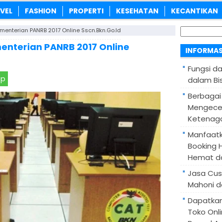
VEL
FASHION
PROPERTI
KESEHATAN
KECANTIKAN
Cari
enterian PANRB 2017 Online Sscn.bkn.go.id
untuk:
nterian PANRB 2017 Online
INFORMAS
Fungsi d
pp
dalam Bis
Berbagai
Mengece
Ketenaga
Manfaatk
Booking H
Hemat d
Jasa Cus
Mahoni d
Dapatka
Toko Onl