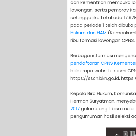
dan kementrian membuka l
lowongan, serta pemprov Ka
sehingga jika total ada 17.
pada periode 1 telah dibuk
Hukum dan HAM
(Kemenkumh
ribu formasi lowongan CPNS.
Berbagai informasi mengen
pendaftaran CPNS Kementer
beberapa website resmi CPNS 
https://sscn.bkn.go.id, htt
Kepala Biro Hukum, Komunika
Herman Suryatman, menyeb
2017
gelombang II bisa mulai 
pengumuman hasil seleksi adm