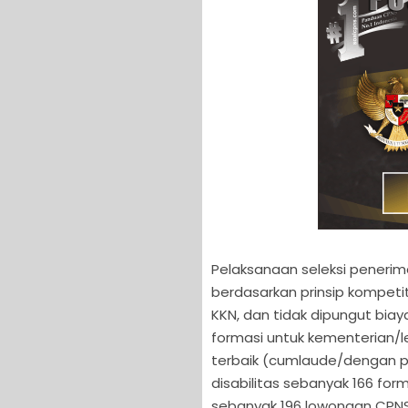
Pelaksanaan seleksi penerima
berdasarkan prinsip kompetitif
KKN, dan tidak dipungut bia
formasi untuk kementerian/l
terbaik (cumlaude/dengan p
disabilitas sebanyak 166 for
sebanyak 196 lowongan CPNS 