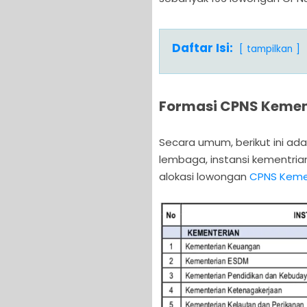
Daftar Isi:
tampilkan
Formasi CPNS Kemen
Secara umum, berikut ini adal
lembaga, instansi kementria
alokasi lowongan
CPNS Keme