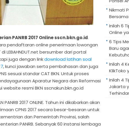
Ponsel A
Nikmati 
Bersama 
Inilah 6
Online ya
ian PANRB 2017 Online sscn.bkn.go.id
.
6 Tips M
cara pendaftaran online penerimaan lowongan
Baru aga
di LEBAHNDUT.net bersumber dari portal
Kebutuh
gkapi juga dengan link
download latihan soal
Inilah 4 
17
, kunci jawaban serta pembahasan dan juga
KlikToko 
PNS sesuai standar CAT BKN. Untuk proses
Inilah 4 T
endayagunaan Aparatur Negara dan Reformasi
Jakarta 
lui website resmi BKN sscnakun.bkn.go.id
Terhindar
PANRB 2017 ONLINE. Tahun ini dikabarkan akan
imaan CPNS 2017 secara besar-besaran untuk
kementrian dan Pemerintah Provinsi, salah
nterian PANRB. Sebanyak 60 instansi lembaga