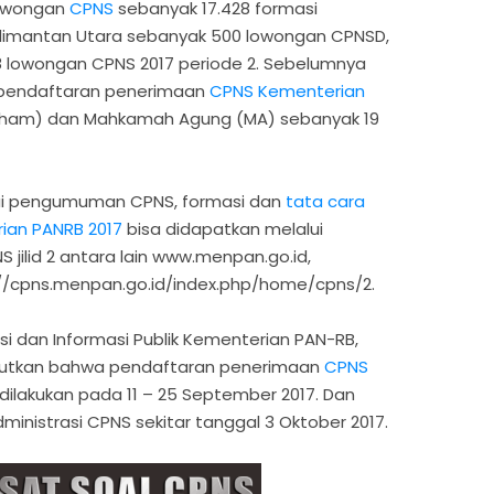
owongan
CPNS
sebanyak 17.428 formasi
limantan Utara sebanyak 500 lowongan CPNSD,
928 lowongan CPNS 2017 periode 2. Sebelumnya
a pendaftaran penerimaan
CPNS Kementerian
am) dan Mahkamah Agung (MA) sebanyak 19
ai pengumuman CPNS, formasi dan
tata cara
ian PANRB 2017
bisa didapatkan melalui
jilid 2 antara lain www.menpan.go.id,
ps://cpns.menpan.go.id/index.php/home/cpns/2.
si dan Informasi Publik Kementerian PAN-RB,
utkan bahwa pendaftaran penerimaan
CPNS
dilakukan pada 11 – 25 September 2017. Dan
inistrasi CPNS sekitar tanggal 3 Oktober 2017.