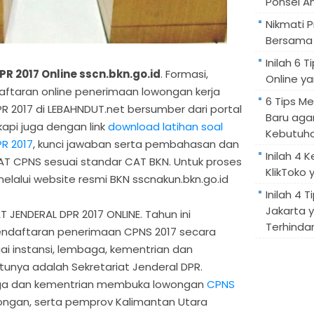
Ponsel A
Nikmati 
Bersama 
Inilah 6
R 2017 Online sscn.bkn.go.id
. Formasi,
Online ya
aftaran online penerimaan lowongan kerja
6 Tips M
R 2017 di LEBAHNDUT.net bersumber dari portal
Baru aga
gkapi juga dengan link
download latihan soal
Kebutuh
PR 2017
, kunci jawaban serta pembahasan dan
Inilah 4 
CAT CPNS sesuai standar CAT BKN. Untuk proses
KlikToko 
elalui website resmi BKN sscnakun.bkn.go.id
Inilah 4 T
Jakarta 
ENDERAL DPR 2017 ONLINE. Tahun ini
Terhindar
endaftaran penerimaan CPNS 2017 secara
i instansi, lembaga, kementrian dan
atunya adalah Sekretariat Jenderal DPR.
aga dan kementrian membuka lowongan
CPNS
ongan, serta pemprov Kalimantan Utara