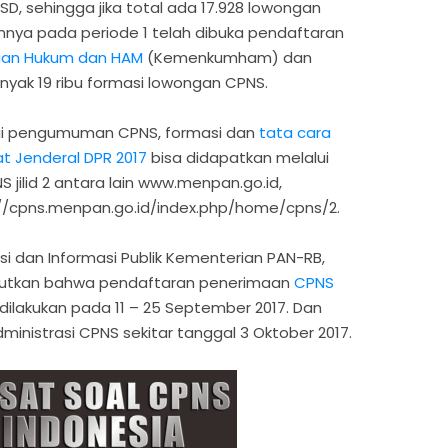
, sehingga jika total ada 17.928 lowongan
mnya pada periode 1 telah dibuka pendaftaran
ian Hukum dan HAM
(Kemenkumham) dan
ak 19 ribu formasi lowongan CPNS.
ai pengumuman CPNS, formasi dan
tata cara
t Jenderal DPR 2017
bisa didapatkan melalui
jilid 2 antara lain www.menpan.go.id,
ps://cpns.menpan.go.id/index.php/home/cpns/2.
si dan Informasi Publik Kementerian PAN-RB,
utkan bahwa pendaftaran penerimaan
CPNS
dilakukan pada 11 – 25 September 2017. Dan
inistrasi CPNS sekitar tanggal 3 Oktober 2017.