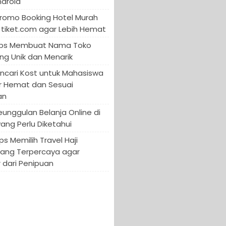
ndroid
Promo Booking Hotel Murah
tiket.com agar Lebih Hemat
 Tips Membuat Nama Toko
ng Unik dan Menarik
encari Kost untuk Mahasiswa
r Hemat dan Sesuai
an
Keunggulan Belanja Online di
yang Perlu Diketahui
ips Memilih Travel Haji
yang Terpercaya agar
 dari Penipuan