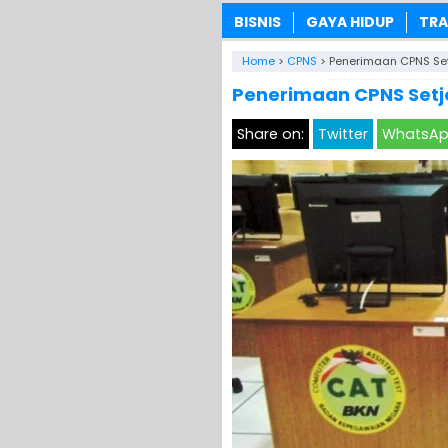
BISNIS
GAYA HIDUP
TRA
Home
>
CPNS
>
Penerimaan CPNS Setj
Penerimaan CPNS Setje
Share on:
Twitter
WhatsA