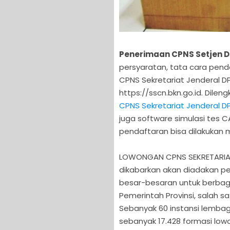
Penerimaan CPNS Setjen DP
persyaratan, tata cara pend
CPNS Sekretariat Jenderal DP
https://sscn.bkn.go.id. Dilen
CPNS Sekretariat Jenderal D
juga software simulasi tes 
pendaftaran bisa dilakukan m
LOWONGAN CPNS SEKRETARIAT J
dikabarkan akan diadakan p
besar-besaran untuk berbaga
Pemerintah Provinsi, salah s
Sebanyak 60 instansi lemb
sebanyak 17.428 formasi low