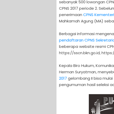
sebanyak 500 lowongan CPNSD
CPNS 2017 periode 2. Sebelu
penerimaan
CPNS Kementer
Mahkamah Agung (MA) sebany
Berbagai informasi mengen
pendaftaran CPNS Sekretaria
beberapa website resmi CPNS 
https://sscn.bkn.go.id, htt
Kepala Biro Hukum, Komunika
Herman Suryatman, menyeb
2017
gelombang II bisa mulai 
pengumuman hasil seleksi adm