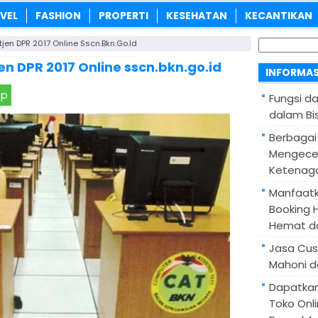
VEL
FASHION
PROPERTI
KESEHATAN
KECANTIKAN
Cari
en DPR 2017 Online Sscn.bkn.go.id
untuk:
n DPR 2017 Online sscn.bkn.go.id
INFORMAS
pp
Fungsi d
dalam Bis
Berbagai
Mengece
Ketenaga
Manfaatk
Booking H
Hemat d
Jasa Cus
Mahoni d
Dapatka
Toko Onl