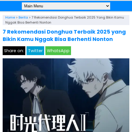
Home
>
Berita
>
7 Rekomendasi Donghua Terbaik 2025 Yang Bikin Kamu
Nggak Bisa Berhenti Nonton
7 Rekomendasi Donghua Terbaik 2025 yang
Bikin Kamu Nggak Bisa Berhenti Nonton
Share on:
Twitter
WhatsApp