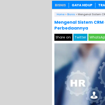
BISNIS
GAYA HIDUP
TRA
Home
>
Bisnis
>
Mengenal Sistem CRM
Mengenal Sistem CRM d
Perbedaannya
Share on:
Twitter
WhatsA