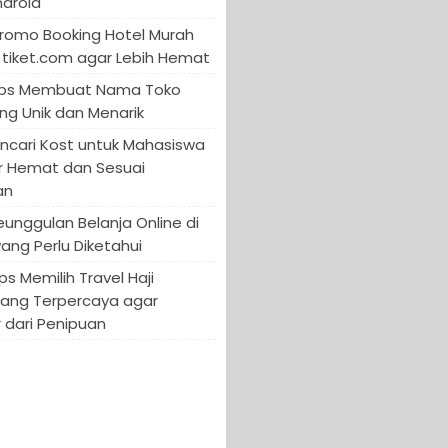
ndroid
Promo Booking Hotel Murah
tiket.com agar Lebih Hemat
 Tips Membuat Nama Toko
ng Unik dan Menarik
encari Kost untuk Mahasiswa
r Hemat dan Sesuai
an
Keunggulan Belanja Online di
yang Perlu Diketahui
ips Memilih Travel Haji
yang Terpercaya agar
 dari Penipuan