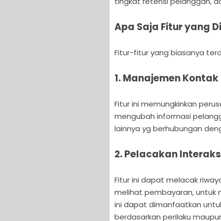
tingkat retensi pelanggan, d
Apa Saja Fitur yang D
Fitur-fitur yang biasanya ter
1. Manajemen Kontak
Fitur ini memungkinkan peru
mengubah informasi pelangga
lainnya yg berhubungan den
2. Pelacakan Interak
Fitur ini dapat melacak riwa
melihat pembayaran, untuk me
ini dapat dimanfaatkan un
berdasarkan perilaku maupun