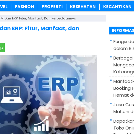
VEL
FASHION
PROPERTI
KESEHATAN
KECANTIKAN
Cari
 Dan ERP: Fitur, Manfaat, Dan Perbedaannya
untuk:
an ERP: Fitur, Manfaat, dan
INFORMAS
Fungsi d
pp
dalam Bis
Berbagai
Mengece
Ketenaga
Manfaatk
Booking H
Hemat d
Jasa Cus
Mahoni d
Dapatka
Toko Onl