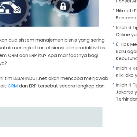
Ponsel A
Nikmati 
Bersama 
Inilah 6
Online ya
an dua sistem manajemen bisnis yang sering
6 Tips M
tuk meningkatkan efisiensi dan produktivitas.
Baru aga
em CRM dan ERP itu? Apa manfaatnya bagi
Kebutuh
ya?
Inilah 4 
KlikToko 
kami tim LEBAHNDUT.net akan mencoba menjawab
Inilah 4 T
kait
CRM
dan ERP tersebut secara lengkap dan
Jakarta 
Terhindar