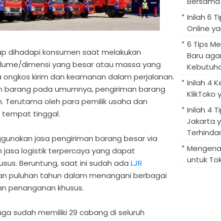
Bersama 
Inilah 6
Online ya
6 Tips M
rap dihadapi konsumen saat melakukan
Baru aga
olume/dimensi yang besar atau massa yang
Kebutuh
a ongkos kirim dan keamanan dalam perjalanan.
Inilah 4 
an barang pada umumnya, pengiriman barang
KlikToko 
. Terutama oleh para pemilik usaha dan
Inilah 4 T
 tempat tinggal.
Jakarta 
Terhindar
gunakan jasa pengiriman barang besar via
Mengenal
 jasa logistik terpercaya yang dapat
untuk Tok
us. Beruntung, saat ini sudah ada
LJR
n puluhan tahun dalam menangani berbagai
an penanganan khusus.
 juga sudah memiliki 29 cabang di seluruh