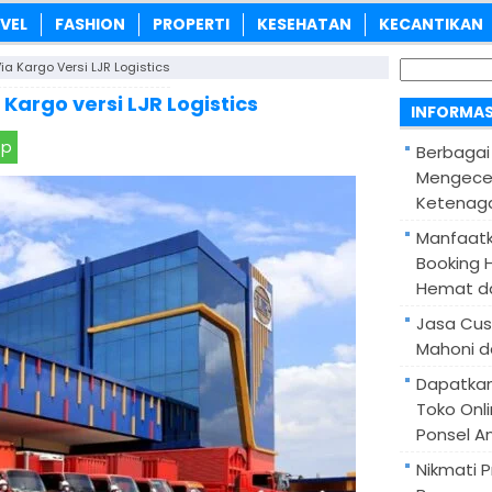
VEL
FASHION
PROPERTI
KESEHATAN
KECANTIKAN
Cari
Via Kargo Versi LJR Logistics
untuk:
 Kargo versi LJR Logistics
INFORMAS
pp
Berbagai
Mengece
Ketenaga
Manfaatk
Booking H
Hemat d
Jasa Cus
Mahoni d
Dapatka
Toko Onl
Ponsel A
Nikmati 