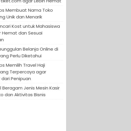
tiket.com agar Lebih Hemat
 Tips Membuat Nama Toko
ng Unik dan Menarik
encari Kost untuk Mahasiswa
r Hemat dan Sesuai
an
Keunggulan Belanja Online di
yang Perlu Diketahui
ips Memilih Travel Haji
yang Terpercaya agar
 dari Penipuan
 Beragam Jenis Mesin Kasir
o dan Aktivitas Bisnis