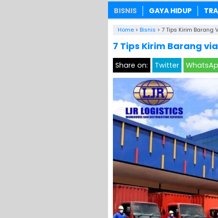
BISNIS
GAYA HIDUP
TRA
Home
>
Bisnis
>
7 Tips Kirim Barang 
7 Tips Kirim Barang via
Share on:
Twitter
WhatsA