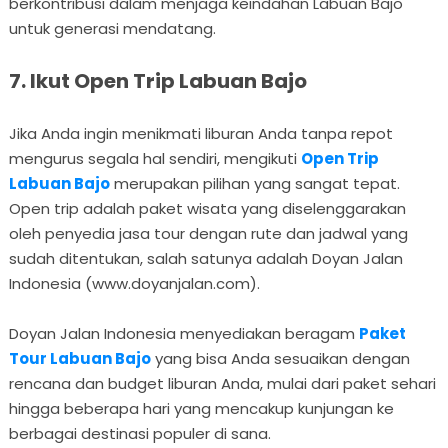
berkontribusi dalam menjaga keindahan Labuan Bajo
untuk generasi mendatang.
7. Ikut Open Trip Labuan Bajo
Jika Anda ingin menikmati liburan Anda tanpa repot
mengurus segala hal sendiri, mengikuti
Open Trip
Labuan Bajo
merupakan pilihan yang sangat tepat.
Open trip adalah paket wisata yang diselenggarakan
oleh penyedia jasa tour dengan rute dan jadwal yang
sudah ditentukan, salah satunya adalah Doyan Jalan
Indonesia (www.doyanjalan.com).
Doyan Jalan Indonesia menyediakan beragam
Paket
Tour Labuan Bajo
yang bisa Anda sesuaikan dengan
rencana dan budget liburan Anda, mulai dari paket sehari
hingga beberapa hari yang mencakup kunjungan ke
berbagai destinasi populer di sana.