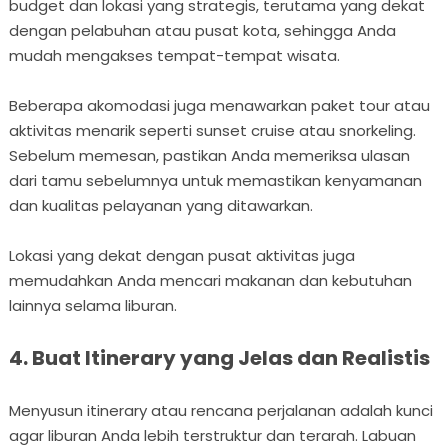
budget dan lokasi yang strategis, terutama yang dekat
dengan pelabuhan atau pusat kota, sehingga Anda
mudah mengakses tempat-tempat wisata.
Beberapa akomodasi juga menawarkan paket tour atau
aktivitas menarik seperti sunset cruise atau snorkeling.
Sebelum memesan, pastikan Anda memeriksa ulasan
dari tamu sebelumnya untuk memastikan kenyamanan
dan kualitas pelayanan yang ditawarkan.
Lokasi yang dekat dengan pusat aktivitas juga
memudahkan Anda mencari makanan dan kebutuhan
lainnya selama liburan.
4. Buat Itinerary yang Jelas dan Realistis
Menyusun itinerary atau rencana perjalanan adalah kunci
agar liburan Anda lebih terstruktur dan terarah. Labuan