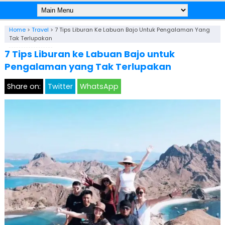
Home
>
Travel
>
7 Tips Liburan Ke Labuan Bajo Untuk Pengalaman Yang
Tak Terlupakan
7 Tips Liburan ke Labuan Bajo untuk
Pengalaman yang Tak Terlupakan
Share on:
Twitter
WhatsApp