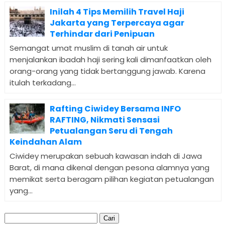
Inilah 4 Tips Memilih Travel Haji
Jakarta yang Terpercaya agar
Terhindar dari Penipuan
Semangat umat muslim di tanah air untuk
menjalankan ibadah haji sering kali dimanfaatkan oleh
orang-orang yang tidak bertanggung jawab. Karena
itulah terkadang...
Rafting Ciwidey Bersama INFO
RAFTING, Nikmati Sensasi
Petualangan Seru di Tengah
Keindahan Alam
Ciwidey merupakan sebuah kawasan indah di Jawa
Barat, di mana dikenal dengan pesona alamnya yang
memikat serta beragam pilihan kegiatan petualangan
yang...
Cari