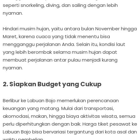
seperti snorkeling, diving, dan sailing dengan lebih
nyaman.
Hindari musim hujan, yaitu antara bulan November hingga
Maret, karena cuaca yang tidak menentu bisa
mengganggu perjalanan Anda. Selain itu, kondisi laut
yang lebih berombak selama musim hujan dapat
membuat perjalanan antar pulau menjadi kurang
nyaman.
2. Siapkan Budget yang Cukup
Berlibur ke Labuan Bajo memerlukan perencanaan
keuangan yang matang. Mulai dari transportasi,
akomodasi, makan, hingga biaya aktivitas wisata, semua
perlu diperhitungkan dengan baik. Harga tiket pesawat ke
Labuan Bajo bisa bervariasi tergantung dari kota asal dan
waktu pembelian.