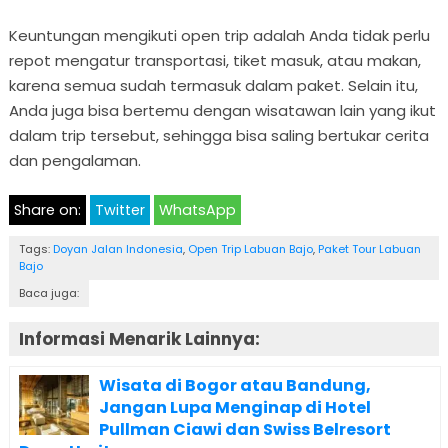
Keuntungan mengikuti open trip adalah Anda tidak perlu
repot mengatur transportasi, tiket masuk, atau makan,
karena semua sudah termasuk dalam paket. Selain itu,
Anda juga bisa bertemu dengan wisatawan lain yang ikut
dalam trip tersebut, sehingga bisa saling bertukar cerita
dan pengalaman.
Share on:
Twitter
WhatsApp
Tags:
Doyan Jalan Indonesia
,
Open Trip Labuan Bajo
,
Paket Tour Labuan
Bajo
Baca juga:
Informasi Menarik Lainnya:
Wisata di Bogor atau Bandung,
Jangan Lupa Menginap di Hotel
Pullman Ciawi dan Swiss Belresort