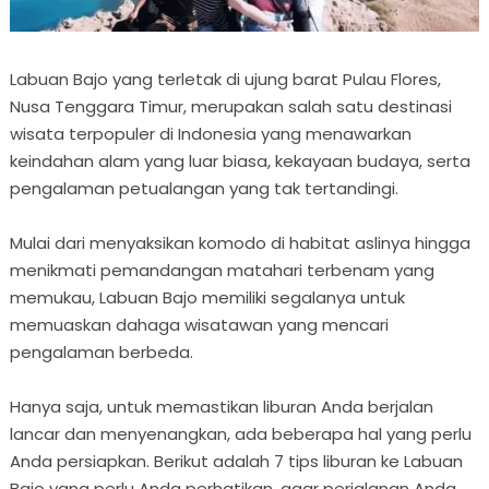
Labuan Bajo yang terletak di ujung barat Pulau Flores,
Nusa Tenggara Timur, merupakan salah satu destinasi
wisata terpopuler di Indonesia yang menawarkan
keindahan alam yang luar biasa, kekayaan budaya, serta
pengalaman petualangan yang tak tertandingi.
Mulai dari menyaksikan komodo di habitat aslinya hingga
menikmati pemandangan matahari terbenam yang
memukau, Labuan Bajo memiliki segalanya untuk
memuaskan dahaga wisatawan yang mencari
pengalaman berbeda.
Hanya saja, untuk memastikan liburan Anda berjalan
lancar dan menyenangkan, ada beberapa hal yang perlu
Anda persiapkan. Berikut adalah 7 tips liburan ke Labuan
Bajo yang perlu Anda perhatikan, agar perjalanan Anda