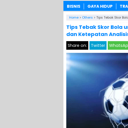
BISNIS
GAYA HIDUP
TRA
Home
>
Others
>
Tips Tebak Skor Bo
Tips Tebak Skor Bola 
dan Ketepatan Analisi
Share on:
Twitter
WhatsA