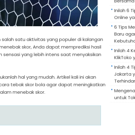
Bersama 
Inilah 6
Online ya
6 Tips M
Baru aga
alah satu aktivitas yang populer di kalangan
Kebutuh
menebak skor, Anda dapat memprediksi hasil
Inilah 4 
sensasi yang lebih intens saat menyaksikan
KlikToko 
Inilah 4 T
Jakarta 
anlah hal yang mudah. Artikel kali ini akan
Terhindar
ara tebak skor bola agar dapat meningkatkan
Mengenal
dalam menebak skor.
untuk Tok