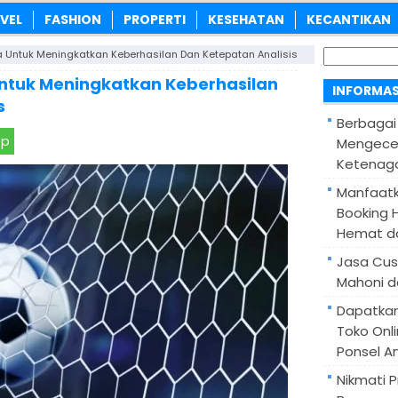
VEL
FASHION
PROPERTI
KESEHATAN
KECANTIKAN
Cari
la Untuk Meningkatkan Keberhasilan Dan Ketepatan Analisis
untuk:
untuk Meningkatkan Keberhasilan
INFORMAS
s
Berbagai
pp
Mengece
Ketenaga
Manfaatk
Booking H
Hemat d
Jasa Cus
Mahoni d
Dapatka
Toko Onl
Ponsel A
Nikmati 