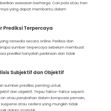
erikan wawasan berharga. Cari pola atau tren
umnya yang dapat membantu dalam
Prediksi Terpercaya
ang tersedia secara online. Periksa dan
eberapa sumber terpercaya sebelum membuat
hwa prediksi hanyalah perkiraan dan tidak
is Subjektif dan Objektif
 sumber prediksi, penting untuk
tif dan objektif. Tinjau faktor-faktor seperti
utan atau perubahan dalam komposisi pemain,
i suspensi atau cedera yang mungkin tidak
ik dalam statistik.