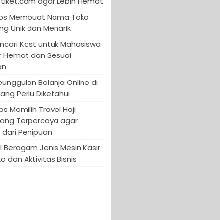
tiket.com agar Lebih Hemat
 Tips Membuat Nama Toko
ng Unik dan Menarik
encari Kost untuk Mahasiswa
r Hemat dan Sesuai
an
Keunggulan Belanja Online di
yang Perlu Diketahui
ips Memilih Travel Haji
yang Terpercaya agar
 dari Penipuan
 Beragam Jenis Mesin Kasir
o dan Aktivitas Bisnis