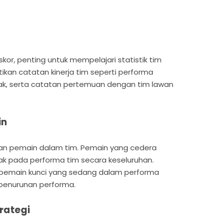
r, penting untuk mempelajari statistik tim
ikan catatan kinerja tim seperti performa
etak, serta catatan pertemuan dengan tim lawan
in
aran pemain dalam tim. Pemain yang cedera
 pada performa tim secara keseluruhan.
 pemain kunci yang sedang dalam performa
penurunan performa.
trategi