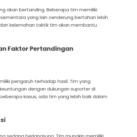
g akan bertanding. Beberapa tim memiliki
 sementara yang lain cenderung bertahan lebih
 dan kelemahan taktik tim akan membantu
n Faktor Pertandingan
iliki pengaruh terhadap hasil. Tim yang
 keuntungan dengan dukungan suporter di
beberapa kasus, ada tim yang lebih baik dalam
si
ang sedang berlangsung. Tim mungkin memiliki