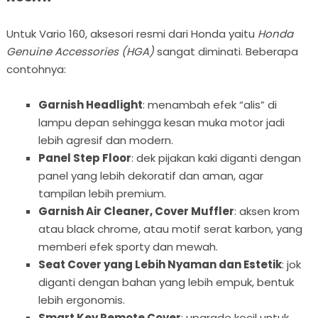
Untuk Vario 160, aksesori resmi dari Honda yaitu
Honda
Genuine Accessories (HGA)
sangat diminati. Beberapa
contohnya:
Garnish Headlight
: menambah efek “alis” di
lampu depan sehingga kesan muka motor jadi
lebih agresif dan modern.
Panel Step Floor
: dek pijakan kaki diganti dengan
panel yang lebih dekoratif dan aman, agar
tampilan lebih premium.
Garnish Air Cleaner, Cover Muffler
: aksen krom
atau black chrome, atau motif serat karbon, yang
memberi efek sporty dan mewah.
Seat Cover yang Lebih Nyaman dan Estetik
: jok
diganti dengan bahan yang lebih empuk, bentuk
lebih ergonomis.
Smart Key Remote Cover
: upgrade kecil untuk