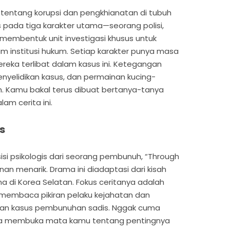
 tentang korupsi dan pengkhianatan di tubuh
us pada tiga karakter utama—seorang polisi,
membentuk unit investigasi khusus untuk
 institusi hukum. Setiap karakter punya masa
reka terlibat dalam kasus ini. Ketegangan
penyelidikan kasus, dan permainan kucing-
 Kamu bakal terus dibuat bertanya-tanya
am cerita ini.
s
isi psikologis dari seorang pembunuh, “Through
nan menarik. Drama ini diadaptasi dari kisah
ma di Korea Selatan. Fokus ceritanya adalah
 membaca pikiran pelaku kejahatan dan
an kasus pembunuhan sadis. Nggak cuma
ga membuka mata kamu tentang pentingnya