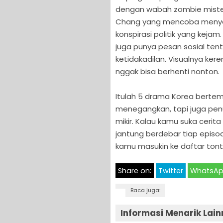
dengan wabah zombie misteri
Chang yang mencoba menye
konspirasi politik yang keja
juga punya pesan sosial ten
ketidakadilan. Visualnya ker
nggak bisa berhenti nonton.
Itulah 5 drama Korea bertem
menegangkan, tapi juga penu
mikir. Kalau kamu suka ceri
jantung berdebar tiap epis
kamu masukin ke daftar tont
Share on:
Twitter
WhatsA
Baca juga:
Informasi Menarik Lain