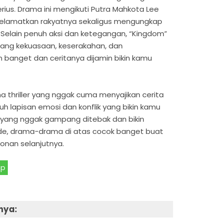
us. Drama ini mengikuti Putra Mahkota Lee
lamatkan rakyatnya sekaligus mengungkap
m. Selain penuh aksi dan ketegangan, “Kingdom”
tang kekuasaan, keserakahan, dan
en banget dan ceritanya dijamin bikin kamu
a thriller yang nggak cuma menyajikan cerita
h lapisan emosi dan konflik yang bikin kamu
ta yang nggak gampang ditebak dan bikin
ode, drama-drama di atas cocok banget buat
onan selanjutnya.
pp
nya: