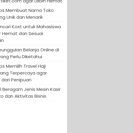
tiket.com agar Lebih Hemat
 Tips Membuat Nama Toko
ng Unik dan Menarik
encari Kost untuk Mahasiswa
r Hemat dan Sesuai
an
Keunggulan Belanja Online di
yang Perlu Diketahui
ips Memilih Travel Haji
yang Terpercaya agar
 dari Penipuan
 Beragam Jenis Mesin Kasir
o dan Aktivitas Bisnis