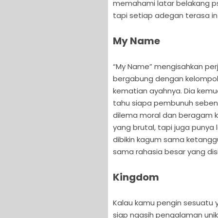
memahami latar belakang psi
tapi setiap adegan terasa i
My Name
“My Name” mengisahkan perj
bergabung dengan kelompok
kematian ayahnya. Dia kemu
tahu siapa pembunuh sebena
dilema moral dan beragam ko
yang brutal, tapi juga punya
dibikin kagum sama ketangg
sama rahasia besar yang di
Kingdom
Kalau kamu pengin sesuatu y
siap ngasih pengalaman unik