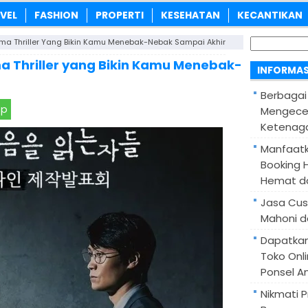
VEL
FASHION
PROPERTI
KESEHATAN
KECANTIKAN
Cari
ma Thriller Yang Bikin Kamu Menebak-Nebak Sampai Akhir
untuk:
a Thriller yang Bikin Kamu Menebak-
INFORMAS
Berbagai
pp
Mengece
Ketenaga
Manfaatk
Booking H
Hemat d
Jasa Cus
Mahoni d
Dapatka
Toko Onl
Ponsel A
Nikmati 