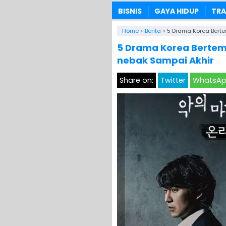
BISNIS
GAYA HIDUP
TRA
Home
>
Berita
>
5 Drama Korea Berte
5 Drama Korea Bertem
nebak Sampai Akhir
Share on:
Twitter
WhatsA