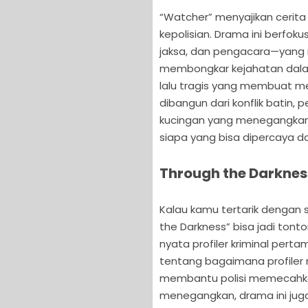
“Watcher” menyajikan cerita
kepolisian. Drama ini berfok
jaksa, dan pengacara—yang 
membongkar kejahatan dalam
lalu tragis yang membuat me
dibangun dari konflik batin, 
kucingan yang menegangkan.
siapa yang bisa dipercaya dal
Through the Darknes
Kalau kamu tertarik dengan s
the Darkness” bisa jadi tonto
nyata profiler kriminal perta
tentang bagaimana profiler
membantu polisi memecahk
menegangkan, drama ini ju