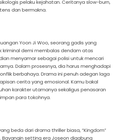
kologis pelaku kejahatan. Ceritanya slow-burn,
ntens dan bermakna.
uangan Yoon Ji Woo, seorang gadis yang
 kriminal demi membalas dendam atas
dian menyamar sebagai polisi untuk mencari
rnya. Dalam prosesnya, dia harus menghadapi
nflik berbahaya. Drama ini penuh adegan laga
 lapisan cerita yang emosional. Kamu bakal
uhan karakter utamanya sekaligus penasaran
simpan para tokohnya.
ang beda dari drama thriller biasa, “Kingdom”
. Bayangin setting era Joseon digabung