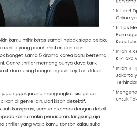
Bersama 
Inilah 6
Online ya
6 Tips M
Baru aga
kin kamu mikir keras sambil nebak siapa pelaku
Kebutuh
 cerita yang penuh misteri dan bikin
Inilah 4 
cok banget sama 5 drama Korea baru bertema
KlikToko 
 ini. Genre thriller memang punya daya tarik
Inilah 4 T
umit dan sering banget ngasih kejutan di luar
Jakarta 
Terhindar
Mengenal
r juga nggak jarang mengangkat sisi gelap
untuk Tok
lkan di genre lain. Dari kisah detektif,
isah konspirasi, semua dikemas dengan detail
aripada kamu makin penasaran, langsung aja
 thriller yang wajib kamu tonton kalau suka
.