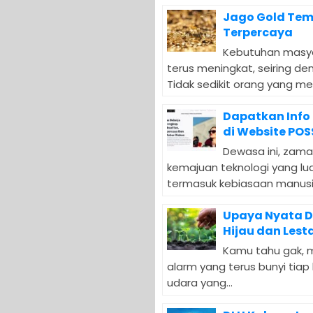
Jago Gold Temp
Terpercaya
Kebutuhan masyar
terus meningkat, seiring de
Tidak sedikit orang yang men
Dapatkan Info
di Website PO
Dewasa ini, zama
kemajuan teknologi yang lu
termasuk kebiasaan manusia
Upaya Nyata D
Hijau dan Lesta
Kamu tahu gak, m
alarm yang terus bunyi tia
udara yang...