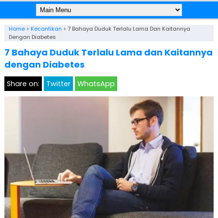
Home
>
Kecantikan
>
7 Bahaya Duduk Terlalu Lama Dan Kaitannya
Dengan Diabetes
7 Bahaya Duduk Terlalu Lama dan Kaitannya
dengan Diabetes
Share on:
Twitter
WhatsApp