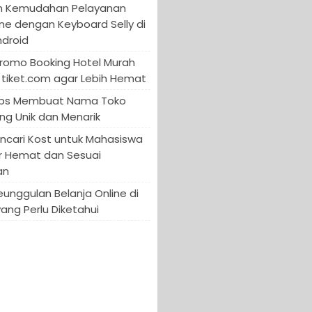
n Kemudahan Pelayanan
ine dengan Keyboard Selly di
ndroid
Promo Booking Hotel Murah
tiket.com agar Lebih Hemat
 Tips Membuat Nama Toko
ng Unik dan Menarik
encari Kost untuk Mahasiswa
r Hemat dan Sesuai
an
Keunggulan Belanja Online di
yang Perlu Diketahui