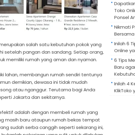
Dapatka
Toko Onl
Ponsel A
Nikmati 
Bersama 
Inilah 6
 merupakan salah satu kebutuhan pokok yang
Online ya
hi setelah pangan dan sandang. Setiap orang,
k memiliki rumah yang aman dan nyaman.
6 Tips M
Baru aga
Kebutuh
iki lahan, membangun rumah sendiri tentunya
un demikian, dewasa ini tidak mudah
Inilah 4 
osong atau nganggur. Terutama bagi Anda
KlikToko 
eperti Jakarta dan sekitarnya.
 efektif adalah dengan membeli rumah yang
yang masih baru ataupun rumah bekas tempat
 yang sudah serba canggih seperti sekarang ini,
bukanlah pekerjaan yang sulit untuk dilakukan.