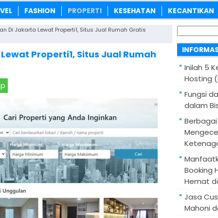
VEL
FASHION
PROPERTI
KESEHATAN
KECANTIKAN
Cari
an Di Jakarta Lewat Properti1, Situs Jual Rumah Gratis
untuk:
INFORMAS
 Lewat Properti1, Situs Jual Rumah
Inilah 5 
Hosting 
pp
Fungsi d
dalam Bis
Berbagai
Mengece
Ketenaga
Manfaatk
Booking H
Hemat d
Jasa Cus
Mahoni d