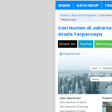
BISNIS
GAYA HIDUP
TRA
Home
>
Rumah & Properti
>
Cari Huni
Terpercaya
Cari Hunian di Jakarta
Gratis Terpercaya
Share on:
Twitter
WhatsA