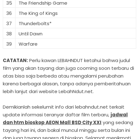
35
The Friendship Game
36
The King of Kings
37
Thunderbolts*
38
Until Dawn
39
Warfare
CATATAN:
Perlu kawan LEBAHNDUT ketahui bahwa judul
film yang akan tayang dan juga cooming soon terbaru di
atas bisa saja berbeda atau mengalami perubahan
karena berbagai alasan, tanpa adanya pemberitahuan
lebih lanjut dari website LebahNdut.net.
Demikianlah sekelumit info dari lebahndut.net terkait
update informasi teranyar daftar film terbaru,
jadwal
dan htm bioskop AEON Mall BSD City XXI
yang sedang
tayang hari ini, dan bakal muncul minggu serta bulan ini
dan juga tayang segera di bioskop. Selamat menikmati