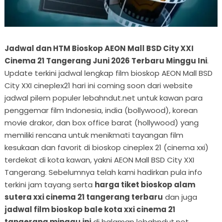
Jadwal dan HTM Bioskop AEON Mall BSD City XXI
Cinema 21 Tangerang Juni 2026 Terbaru Minggu Ini
.
Update terkini jadwal lengkap film bioskop AEON Mall BSD
City XXI cineplex21 hari ini coming soon dari website
jadwal pilem populer lebahndut.net untuk kawan para
penggemar film Indonesia, india (bollywood), korean
movie drakor, dan box office barat (hollywood) yang
memiliki rencana untuk menikmati tayangan film
kesukaan dan favorit di bioskop cineplex 21 (cinema xxi)
terdekat di kota kawan, yakni AEON Mall BSD City XXI
Tangerang. Sebelumnya telah kami hadirkan pula info
terkini jam tayang serta
harga tiket bioskop alam
sutera xxi cinema 21 tangerang terbaru
dan juga
jadwal film bioskop bale kota xxi cinema 21
tangerang minggu ini
di halaman lebahndut.net.