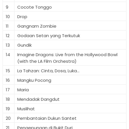
9
Cocote Tonggo
10
Drop
11
Gangnam Zombie
12
Godaan Setan yang Terkutuk
13
Gundik
14
Imagine Dragons: Live from the Hollywood Bowl
(with the LA Film Orchestra)
15
La Tahzan: Cinta, Dosa, Luka...
16
Mangku Pocong
17
Maria
18
Mendadak Dangdut
19
Muslihat
20
Pembantaian Dukun Santet
21
Pengepungan di Bukit Duri