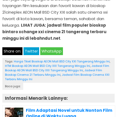
tayangan film kesukaan dan favorit kawan di bioskop
21cineplex AEON Mall BSD City XXI salah satu cinema xxi
favorit di kota kawan, bersama teman, sahabat dan
keluarga.
LIHAT JUGA:
jadwal film populer bioskop
bintaro xchange xxi cinema 21 tangerang terbaru
minggu ini di lebahndut.net
.
Share on:
Twitter
WhatsApp
Tags:
Harga Tiket Bioskop AEON Mall BSD City XXI Tangerang Minggu Ini
,
HTM Bioskop AEON Mall BSD City XXI Tangerang Minggu Ini
,
Jadwal Film
Bioskop AEON Mall BSD City XXI Tangerang Minggu Ini
,
Jadwal Film
Bioskop Cinema 21 Terbaru Minggu Ini
,
Jadwal Film Bioskop Cinema XXI
Terbaru Minggu Ini
Baca juga:
Informasi Menarik Lainnya:
Film Adaptasi Novel untuk Nonton Film
Online di Waktu Luang