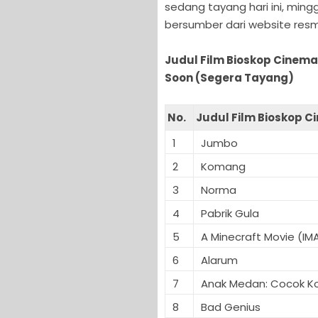
sedang tayang hari ini, min
bersumber dari website resm
Judul Film Bioskop Cinema
Soon (Segera Tayang)
No.
Judul Film Bioskop C
1
Jumbo
2
Komang
3
Norma
4
Pabrik Gula
5
A Minecraft Movie (IM
6
Alarum
7
Anak Medan: Cocok K
8
Bad Genius