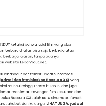
NDUT ketahui bahwa judul film yang akan
n terbaru di atas bisa saja berbeda atau
a berbagai alasan, tanpa adanya
ari website LebahNdut.net.
ari lebahndut.net terkait update informasi
jadwal dan htm bioskop Bassura XXI
yang
bakal muncul minggu serta bulan ini dan juga
elamat menikmati tayangan film kesukaan dan
neplex Bassura XXI salah satu cinema xxi favorit
an, sahabat dan keluarga.
LIHAT JUGA:
jadwal