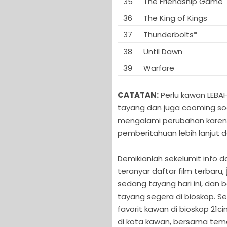
35
The Friendship Game
36
The King of Kings
37
Thunderbolts*
38
Until Dawn
39
Warfare
CATATAN:
Perlu kawan LEBAH
tayang dan juga cooming soo
mengalami perubahan karen
pemberitahuan lebih lanjut d
Demikianlah sekelumit info d
teranyar daftar film terbaru,
sedang tayang hari ini, dan 
tayang segera di bioskop. S
favorit kawan di bioskop 21ci
di kota kawan, bersama tem