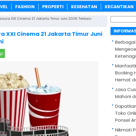
VEL
FASHION
PROPERTI
KESEHATAN
KECANTIKAN
Cari
ssura XXI Cinema 21 Jakarta Timur Juni 2026 Terbaru
untuk:
INFORMAS
a XXI Cinema 21 Jakarta Timur Juni
ni
Berbagai
Mengece
pp
Ketenaga
Manfaatk
Booking H
Hemat d
Jasa Cus
Mahoni d
Dapatka
Toko Onl
Ponsel A
Nikmati 