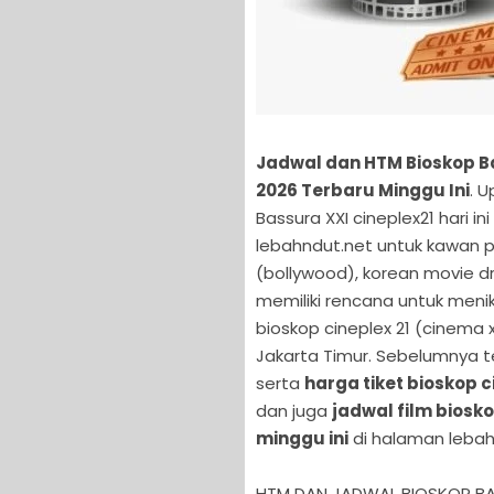
Jadwal dan HTM Bioskop Ba
2026 Terbaru Minggu Ini
. U
Bassura XXI cineplex21 hari i
lebahndut.net untuk kawan p
(bollywood), korean movie dr
memiliki rencana untuk menik
bioskop cineplex 21 (cinema x
Jakarta Timur. Sebelumnya te
serta
harga tiket bioskop c
dan juga
jadwal film biosko
minggu ini
di halaman lebah
HTM DAN JADWAL BIOSKOP BAS