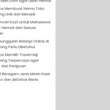
tiket.com agar Lebih Hemat
 Tips Membuat Nama Toko
ng Unik dan Menarik
encari Kost untuk Mahasiswa
r Hemat dan Sesuai
an
Keunggulan Belanja Online di
yang Perlu Diketahui
ips Memilih Travel Haji
yang Terpercaya agar
 dari Penipuan
 Beragam Jenis Mesin Kasir
o dan Aktivitas Bisnis