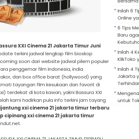
Bersama 
Inilah 6
Online ya
6 Tips M
Baru aga
Kebutuh
ssura XXI Cinema 21 Jakarta Timur Juni
Inilah 4 
pdate terkini jadwal lengkap film bioskop
KlikToko 
ni coming soon dari website jadwal pilem populer
ara penggemar film Indonesia, india
Inilah 4 T
Jakarta 
akor, dan box office barat (hollywood) yang
Terhindar
mati tayangan film kesukaan dan favorit di
xi) terdekat di kota kawan, yakni Bassura XXI
Mengenal
lah kami hadirkan pula info terkini jam tayang
untuk Tok
ijantung xxi cinema 21 jakarta timur terbaru
p cipinang xxi cinema 21 jakarta timur
ndut.net.
SURA XXI CINEMA 21 JAKARTA TIMUR TERBARU.