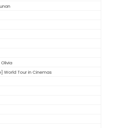
runan
Olivia
e] World Tour in Cinemas