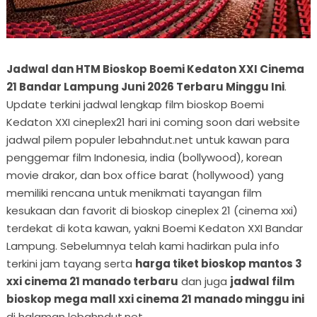
Jadwal dan HTM Bioskop Boemi Kedaton XXI Cinema
21 Bandar Lampung Juni 2026 Terbaru Minggu Ini
.
Update terkini jadwal lengkap film bioskop Boemi
Kedaton XXI cineplex21 hari ini coming soon dari website
jadwal pilem populer lebahndut.net untuk kawan para
penggemar film Indonesia, india (bollywood), korean
movie drakor, dan box office barat (hollywood) yang
memiliki rencana untuk menikmati tayangan film
kesukaan dan favorit di bioskop cineplex 21 (cinema xxi)
terdekat di kota kawan, yakni Boemi Kedaton XXI Bandar
Lampung. Sebelumnya telah kami hadirkan pula info
terkini jam tayang serta
harga tiket bioskop mantos 3
xxi cinema 21 manado terbaru
dan juga
jadwal film
bioskop mega mall xxi cinema 21 manado minggu ini
di halaman lebahndut.net.