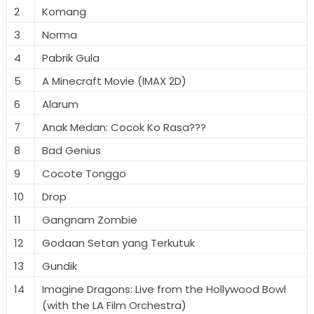
2
Komang
3
Norma
4
Pabrik Gula
5
A Minecraft Movie (IMAX 2D)
6
Alarum
7
Anak Medan: Cocok Ko Rasa???
8
Bad Genius
9
Cocote Tonggo
10
Drop
11
Gangnam Zombie
12
Godaan Setan yang Terkutuk
13
Gundik
14
Imagine Dragons: Live from the Hollywood Bowl
(with the LA Film Orchestra)