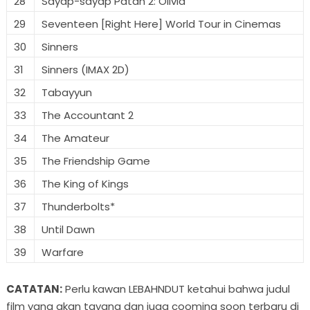
28
Sayap-sayap Patah 2: Olivia
29
Seventeen [Right Here] World Tour in Cinemas
30
Sinners
31
Sinners (IMAX 2D)
32
Tabayyun
33
The Accountant 2
34
The Amateur
35
The Friendship Game
36
The King of Kings
37
Thunderbolts*
38
Until Dawn
39
Warfare
CATATAN:
Perlu kawan LEBAHNDUT ketahui bahwa judul
film yang akan tayang dan juga cooming soon terbaru di