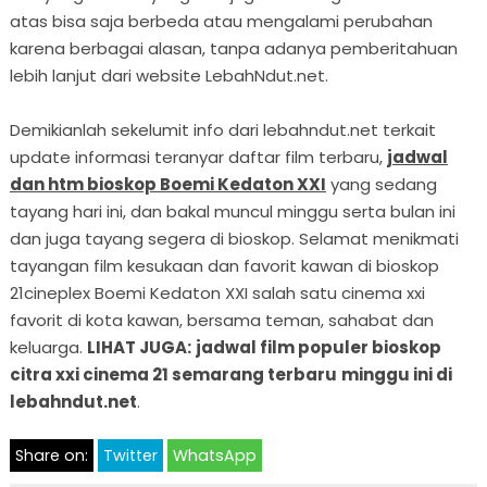
atas bisa saja berbeda atau mengalami perubahan
karena berbagai alasan, tanpa adanya pemberitahuan
lebih lanjut dari website LebahNdut.net.
Demikianlah sekelumit info dari lebahndut.net terkait
update informasi teranyar daftar film terbaru,
jadwal
dan htm bioskop Boemi Kedaton XXI
yang sedang
tayang hari ini, dan bakal muncul minggu serta bulan ini
dan juga tayang segera di bioskop. Selamat menikmati
tayangan film kesukaan dan favorit kawan di bioskop
21cineplex Boemi Kedaton XXI salah satu cinema xxi
favorit di kota kawan, bersama teman, sahabat dan
keluarga.
LIHAT JUGA:
jadwal film populer bioskop
citra xxi cinema 21 semarang terbaru
minggu ini di
lebahndut.net
.
Share on:
Twitter
WhatsApp