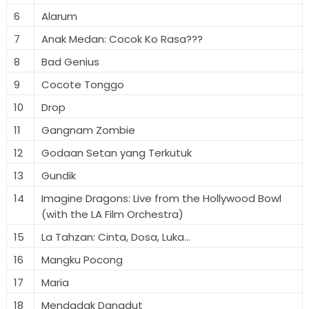
6
Alarum
7
Anak Medan: Cocok Ko Rasa???
8
Bad Genius
9
Cocote Tonggo
10
Drop
11
Gangnam Zombie
12
Godaan Setan yang Terkutuk
13
Gundik
14
Imagine Dragons: Live from the Hollywood Bowl
(with the LA Film Orchestra)
15
La Tahzan: Cinta, Dosa, Luka...
16
Mangku Pocong
17
Maria
18
Mendadak Dangdut