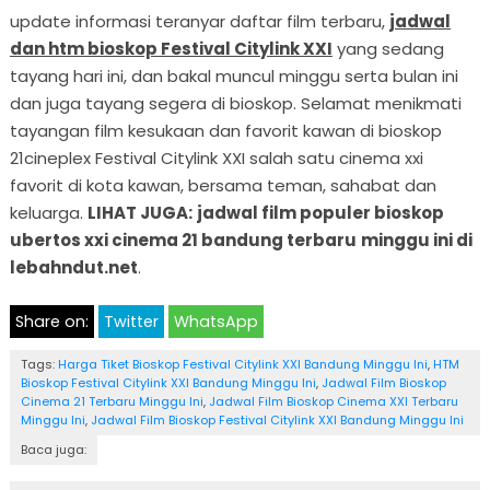
update informasi teranyar daftar film terbaru,
jadwal
dan htm bioskop Festival Citylink XXI
yang sedang
tayang hari ini, dan bakal muncul minggu serta bulan ini
dan juga tayang segera di bioskop. Selamat menikmati
tayangan film kesukaan dan favorit kawan di bioskop
21cineplex Festival Citylink XXI salah satu cinema xxi
favorit di kota kawan, bersama teman, sahabat dan
keluarga.
LIHAT JUGA:
jadwal film populer bioskop
ubertos xxi cinema 21 bandung terbaru
minggu ini di
lebahndut.net
.
Share on:
Twitter
WhatsApp
Tags:
Harga Tiket Bioskop Festival Citylink XXI Bandung Minggu Ini
,
HTM
Bioskop Festival Citylink XXI Bandung Minggu Ini
,
Jadwal Film Bioskop
Cinema 21 Terbaru Minggu Ini
,
Jadwal Film Bioskop Cinema XXI Terbaru
Minggu Ini
,
Jadwal Film Bioskop Festival Citylink XXI Bandung Minggu Ini
Baca juga: