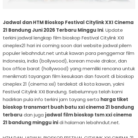
Jadwal dan HTM Bioskop Festival Citylink XXI Cinema
21 Bandung Juni 2026 Terbaru Minggu Ini
. Update
terkini jadwal lengkap film bioskop Festival Citylink XXI
cineplex21 hari ini coming soon dari website jadwal pilem
populer lebahndut.net untuk kawan para penggemar film
Indonesia, india (bollywood), korean movie drakor, dan
box office barat (hollywood) yang memiliki rencana untuk
menikmati tayangan film kesukaan dan favorit di bioskop
cineplex 21 (cinema xxi) terdekat di kota kawan, yakni
Festival Citylink XXI Bandung. Sebelumnya telah kami
hadirkan pula info terkini jam tayang serta
harga tiket
bioskop transmart buah batu xxi cinema 21 bandung
terbaru
dan juga
jadwal film bioskop tsm xxi cinema
21 bandung minggu ini
di halaman lebahndut.net.
HTM DAN JADWAL BIOSKOP FESTIVAL CITYLINK XXI CINEMA 21