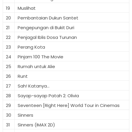
19
Muslihat
20
Pembantaian Dukun Santet
21
Pengepungan di Bukit Duri
22
Penjagal Iblis Dosa Turunan
23
Perang Kota
24
Pinjam 100 The Movie
25
Rumah untuk Alie
26
Runt
27
Sah! Katanya...
28
Sayap-sayap Patah 2: Olivia
29
Seventeen [Right Here] World Tour in Cinemas
30
Sinners
31
Sinners (IMAX 2D)