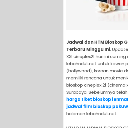
Jadwal dan HTM Bioskop Gr
Terbaru Minggu Ini
. Update
XXI cineplex21 hari ini comin
lebahndut.net untuk kawan p
(bollywood), korean movie dr
memiliki rencana untuk menik
bioskop cineplex 21 (cinema x
Surabaya. Sebelumnya telah k
harga tiket bioskop lenma
jadwal film bioskop pakuwo
halaman lebahndut.net.
HTM DAN JADWAL BIOSKOP GRA