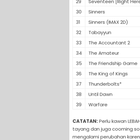
29
Seventeen [Right Her
30
Sinners
31
Sinners (IMAX 2D)
32
Tabayyun
33
The Accountant 2
34
The Amateur
35
The Friendship Game
36
The King of Kings
37
Thunderbolts*
38
Until Dawn
39
Warfare
CATATAN:
Perlu kawan LEBAH
tayang dan juga cooming soo
mengalami perubahan karen