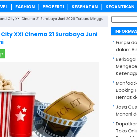
VEL
FASHION
PROPERTI
KESEHATAN
KECANTIKAN
Cari
and City XXI Cinema 21 Surabaya Juni 2026 Terbaru Minggu
untuk:
INFORMAS
City XXI Cinema 21 Surabaya Juni
ni
Fungsi d
dalam Bis
pp
Berbagai
Mengece
Ketenaga
Manfaatk
Booking H
Hemat d
Jasa Cus
Mahoni d
Dapatka
Toko Onl