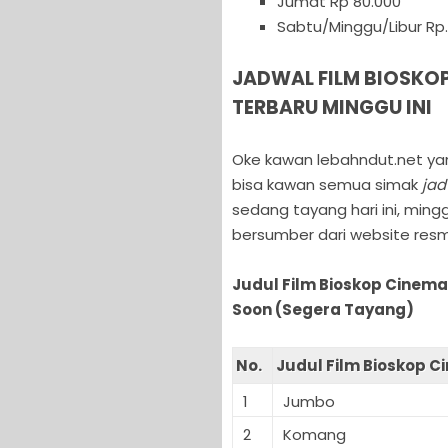
Jumat Rp 80.000
Sabtu/Minggu/Libur Rp.
JADWAL FILM BIOSKO
TERBARU MINGGU INI
Oke kawan lebahndut.net yan
bisa kawan semua simak
jad
sedang tayang hari ini, min
bersumber dari website resm
Judul Film Bioskop Cinema
Soon (Segera Tayang)
No.
Judul Film Bioskop C
1
Jumbo
2
Komang