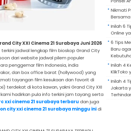
Ponsel A
Nikmati 
Bersama 
Inilah 6
Online ya
6 Tips M
and City XXI Cinema 21 Surabaya Juni 2026
Baru aga
 terkini jadwal lengkap film bioskop Grand City
Kebutuh
g soon dari website jadwal pilem populer
ara penggemar film Indonesia, india
Inilah 4 
KlikToko 
akor, dan box office barat (hollywood) yang
mati tayangan film kesukaan dan favorit di
Inilah 4 T
xi) terdekat di kota kawan, yakni Grand City XXI
Jakarta 
ami hadirkan pula info terkini jam tayang serta
Terhindar
rc xxi cinema 21 surabaya terbaru
dan juga
n city xxi cinema 21 surabaya minggu ini
di
ND CITY XXI CINEMA 21 SURABAYA TERBARU.