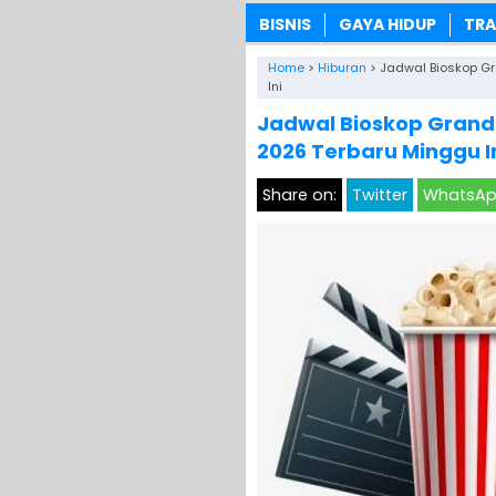
BISNIS
GAYA HIDUP
TRA
Home
>
Hiburan
>
Jadwal Bioskop Gr
Ini
Jadwal Bioskop Grand 
2026 Terbaru Minggu I
Share on:
Twitter
WhatsA