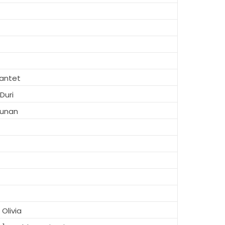
antet
Duri
runan
Olivia