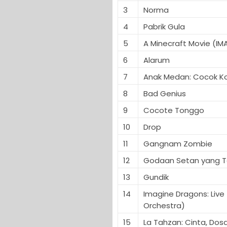
3
Norma
4
Pabrik Gula
5
A Minecraft Movie (IM
6
Alarum
7
Anak Medan: Cocok K
8
Bad Genius
9
Cocote Tonggo
10
Drop
11
Gangnam Zombie
12
Godaan Setan yang T
13
Gundik
14
Imagine Dragons: Live 
Orchestra)
15
La Tahzan: Cinta, Dosa,