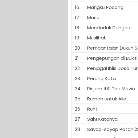
16
Mangku Pocong
17
Maria
18
Mendadak Dangdut
19
Muslihat
20
Pembantaian Dukun S
21
Pengepungan di Bukit 
22
Penjagal Iblis Dosa Tu
23
Perang Kota
24
Pinjam 100 The Movie
25
Rumah untuk Alie
26
Runt
27
Sah! Katanya...
28
Sayap-sayap Patah 2: 