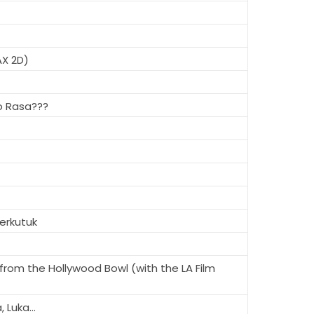
AX 2D)
o Rasa???
erkutuk
from the Hollywood Bowl (with the LA Film
 Luka...