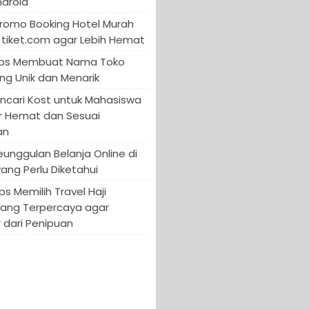
ndroid
Promo Booking Hotel Murah
tiket.com agar Lebih Hemat
 Tips Membuat Nama Toko
ng Unik dan Menarik
encari Kost untuk Mahasiswa
r Hemat dan Sesuai
an
Keunggulan Belanja Online di
yang Perlu Diketahui
ips Memilih Travel Haji
yang Terpercaya agar
 dari Penipuan