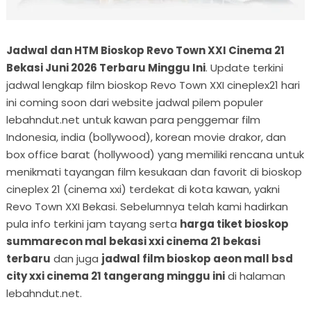
Jadwal dan HTM Bioskop Revo Town XXI Cinema 21
Bekasi Juni 2026 Terbaru Minggu Ini
. Update terkini
jadwal lengkap film bioskop Revo Town XXI cineplex21 hari
ini coming soon dari website jadwal pilem populer
lebahndut.net untuk kawan para penggemar film
Indonesia, india (bollywood), korean movie drakor, dan
box office barat (hollywood) yang memiliki rencana untuk
menikmati tayangan film kesukaan dan favorit di bioskop
cineplex 21 (cinema xxi) terdekat di kota kawan, yakni
Revo Town XXI Bekasi. Sebelumnya telah kami hadirkan
pula info terkini jam tayang serta
harga tiket bioskop
summarecon mal bekasi xxi cinema 21 bekasi
terbaru
dan juga
jadwal film bioskop aeon mall bsd
city xxi cinema 21 tangerang minggu ini
di halaman
lebahndut.net.