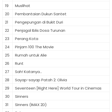
19
Muslihat
20
Pembantaian Dukun Santet
21
Pengepungan di Bukit Duri
22
Penjagal Iblis Dosa Turunan
23
Perang Kota
24
Pinjam 100 The Movie
25
Rumah untuk Alie
26
Runt
27
Sah! Katanya...
28
Sayap-sayap Patah 2: Olivia
29
Seventeen [Right Here] World Tour in Cinemas
30
Sinners
31
Sinners (IMAX 2D)