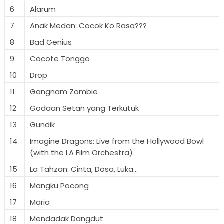
6
Alarum
7
Anak Medan: Cocok Ko Rasa???
8
Bad Genius
9
Cocote Tonggo
10
Drop
11
Gangnam Zombie
12
Godaan Setan yang Terkutuk
13
Gundik
14
Imagine Dragons: Live from the Hollywood Bowl
(with the LA Film Orchestra)
15
La Tahzan: Cinta, Dosa, Luka...
16
Mangku Pocong
17
Maria
18
Mendadak Dangdut