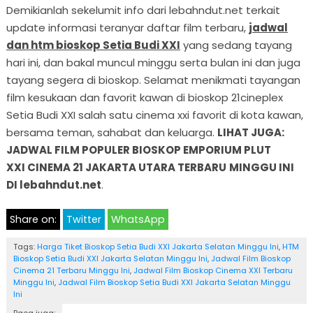
Demikianlah sekelumit info dari lebahndut.net terkait
update informasi teranyar daftar film terbaru,
jadwal
dan htm bioskop Setia Budi XXI
yang sedang tayang
hari ini, dan bakal muncul minggu serta bulan ini dan juga
tayang segera di bioskop. Selamat menikmati tayangan
film kesukaan dan favorit kawan di bioskop 21cineplex
Setia Budi XXI salah satu cinema xxi favorit di kota kawan,
bersama teman, sahabat dan keluarga.
LIHAT JUGA:
JADWAL FILM POPULER BIOSKOP EMPORIUM PLUT
XXI CINEMA 21 JAKARTA UTARA TERBARU
MINGGU INI
DI lebahndut.net
.
Share on:
Twitter
WhatsApp
Tags:
Harga Tiket Bioskop Setia Budi XXI Jakarta Selatan Minggu Ini
,
HTM
Bioskop Setia Budi XXI Jakarta Selatan Minggu Ini
,
Jadwal Film Bioskop
Cinema 21 Terbaru Minggu Ini
,
Jadwal Film Bioskop Cinema XXI Terbaru
Minggu Ini
,
Jadwal Film Bioskop Setia Budi XXI Jakarta Selatan Minggu
Ini
Baca juga: