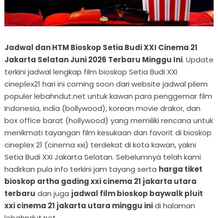
Jadwal dan HTM Bioskop Setia Budi XXI Cinema 21
Jakarta Selatan Juni 2026 Terbaru Minggu Ini
. Update
terkini jadwal lengkap film bioskop Setia Budi XXI
cineplex21 hari ini coming soon dari website jadwal pilem
populer lebahndut.net untuk kawan para penggemar film
Indonesia, india (bollywood), korean movie drakor, dan
box office barat (hollywood) yang memiliki rencana untuk
menikmati tayangan film kesukaan dan favorit di bioskop
cineplex 21 (cinema xxi) terdekat di kota kawan, yakni
Setia Budi XXI Jakarta Selatan. Sebelumnya telah kami
hadirkan pula info terkini jam tayang serta
harga tiket
bioskop artha gading xxi cinema 21 jakarta utara
terbaru
dan juga
jadwal film bioskop baywalk pluit
xxi cinema 21 jakarta utara minggu ini
di halaman
lebahndut.net.