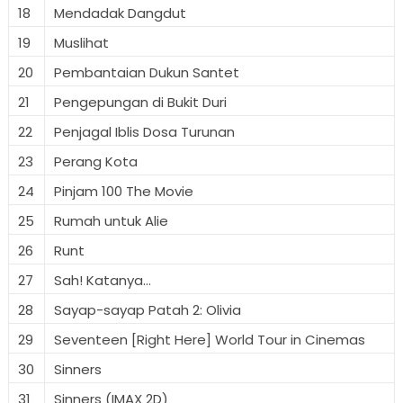
18
Mendadak Dangdut
19
Muslihat
20
Pembantaian Dukun Santet
21
Pengepungan di Bukit Duri
22
Penjagal Iblis Dosa Turunan
23
Perang Kota
24
Pinjam 100 The Movie
25
Rumah untuk Alie
26
Runt
27
Sah! Katanya...
28
Sayap-sayap Patah 2: Olivia
29
Seventeen [Right Here] World Tour in Cinemas
30
Sinners
31
Sinners (IMAX 2D)