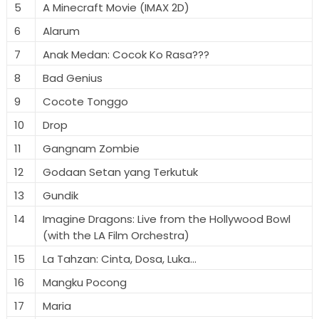
5
A Minecraft Movie (IMAX 2D)
6
Alarum
7
Anak Medan: Cocok Ko Rasa???
8
Bad Genius
9
Cocote Tonggo
10
Drop
11
Gangnam Zombie
12
Godaan Setan yang Terkutuk
13
Gundik
14
Imagine Dragons: Live from the Hollywood Bowl
(with the LA Film Orchestra)
15
La Tahzan: Cinta, Dosa, Luka...
16
Mangku Pocong
17
Maria