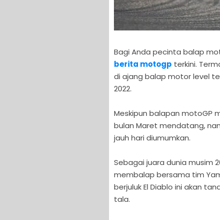
Bagi Anda pecinta balap mot
berita motogp
terkini. Ter
di ajang balap motor level t
2022.
Meskipun balapan motoGP mus
bulan Maret mendatang, na
jauh hari diumumkan.
Sebagai juara dunia musim 20
membalap bersama tim Yama
berjuluk El Diablo ini akan t
tala.