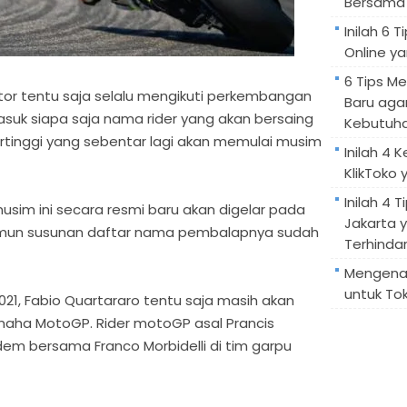
Bersama 
Inilah 6
Online ya
6 Tips M
or tentu saja selalu mengikuti perkembangan
Baru aga
masuk siapa saja nama rider yang akan bersaing
Kebutuh
ertinggi yang sebentar lagi akan memulai musim
Inilah 4 
KlikToko 
Inilah 4 T
im ini secara resmi baru akan digelar pada
Jakarta 
mun susunan daftar nama pembalapnya sudah
Terhindar
Mengenal
untuk Tok
21, Fabio Quartararo tentu saja masih akan
ha MotoGP. Rider motoGP asal Prancis
andem bersama Franco Morbidelli di tim garpu