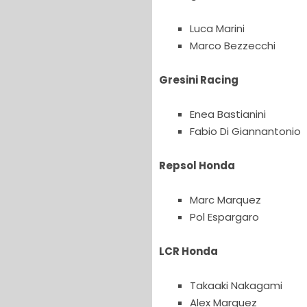
Luca Marini
Marco Bezzecchi
Gresini Racing
Enea Bastianini
Fabio Di Giannantonio
Repsol Honda
Marc Marquez
Pol Espargaro
LCR Honda
Takaaki Nakagami
Alex Marquez