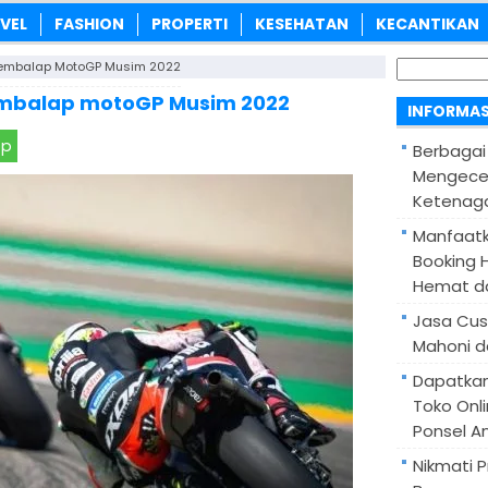
VEL
FASHION
PROPERTI
KESEHATAN
KECANTIKAN
Cari
 Pembalap MotoGP Musim 2022
untuk:
embalap motoGP Musim 2022
INFORMAS
pp
Berbagai
Mengece
Ketenaga
Manfaatk
Booking H
Hemat d
Jasa Cus
Mahoni d
Dapatka
Toko Onl
Ponsel A
Nikmati 