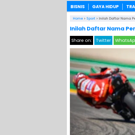
BISNIS
GAYA HIDUP
TRA
Home
>
Sport
>
Inilah Daftar Nama
Inilah Daftar Nama P
Share on:
Twitter
WhatsA