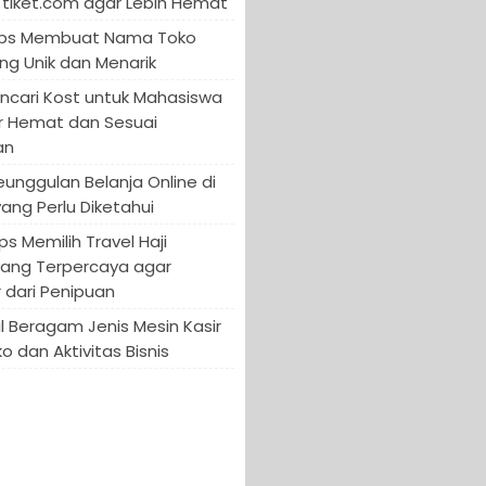
tiket.com agar Lebih Hemat
 Tips Membuat Nama Toko
ng Unik dan Menarik
encari Kost untuk Mahasiswa
r Hemat dan Sesuai
an
Keunggulan Belanja Online di
yang Perlu Diketahui
ips Memilih Travel Haji
yang Terpercaya agar
 dari Penipuan
 Beragam Jenis Mesin Kasir
o dan Aktivitas Bisnis