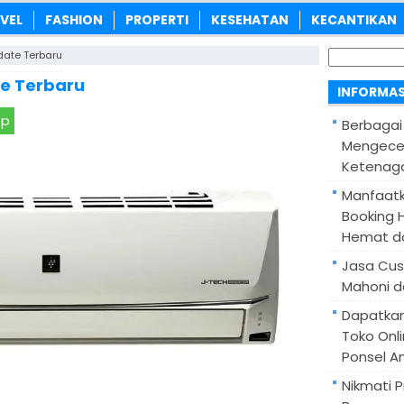
VEL
FASHION
PROPERTI
KESEHATAN
KECANTIKAN
Cari
ate Terbaru
untuk:
e Terbaru
INFORMAS
pp
Berbagai
Mengece
Ketenaga
Manfaatk
Booking H
Hemat d
Jasa Cus
Mahoni d
Dapatka
Toko Onl
Ponsel A
Nikmati 