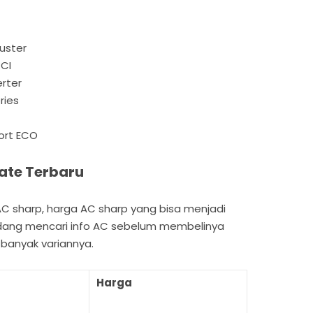
uster
PCI
rter
ries
ort ECO
ate Terbaru
AC sharp, harga AC sharp yang bisa menjadi
edang mencari info AC sebelum membelinya
 banyak variannya.
Harga