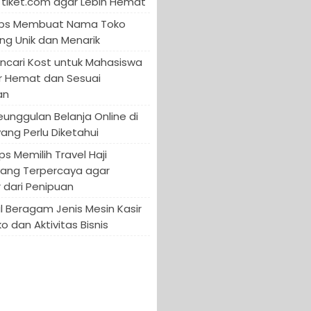
tiket.com agar Lebih Hemat
 Tips Membuat Nama Toko
ng Unik dan Menarik
encari Kost untuk Mahasiswa
r Hemat dan Sesuai
an
Keunggulan Belanja Online di
yang Perlu Diketahui
ips Memilih Travel Haji
yang Terpercaya agar
 dari Penipuan
 Beragam Jenis Mesin Kasir
o dan Aktivitas Bisnis