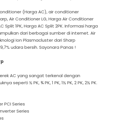
onditioner (Harga AC), air conditioner
arp, Air Conditioner LG, Harga Air Conditioner
C Split 1PK, Harga AC Split 2PK. Informasi harga
pulkan dari berbagai sumber di internet. Air
nologi Ion Plasmacluster dari Sharp
,7% udara bersih. Sayonara Panas !
rp
rek AC yang sangat terkenal dengan
ya seperti ½ PK, ¾ PK, 1 PK, 1½ PK, 2 PK, 2½ PK.
r PCI Series
nverter Series
es