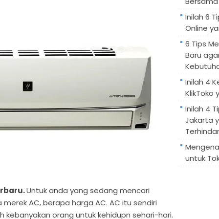
Bersama 
Inilah 6
Online ya
6 Tips M
Baru aga
Kebutuh
Inilah 4 
KlikToko 
Inilah 4 T
Jakarta 
Terhindar
Mengenal
untuk Tok
rbaru.
Untuk anda yang sedang mencari
a merek AC, berapa harga AC. AC itu sendiri
h kebanyakan orang untuk kehidupn sehari-hari.