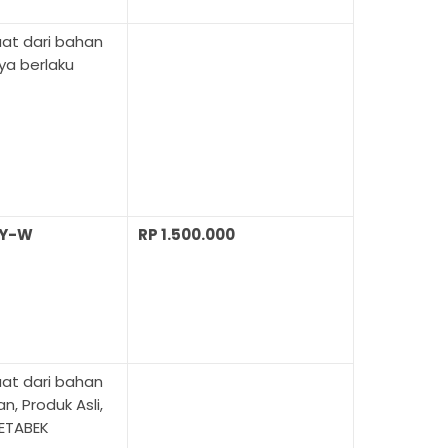
uat dari bahan
nya berlaku
TY-W
RP 1.500.000
uat dari bahan
n, Produk Asli,
ETABEK