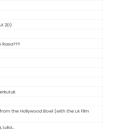
AX 2D)
o Rasa???
erkutuk
from the Hollywood Bowl (with the LA Film
 Luka...