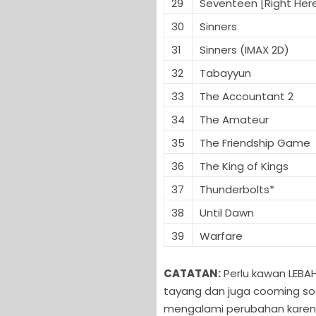
29
Seventeen [Right Her
30
Sinners
31
Sinners (IMAX 2D)
32
Tabayyun
33
The Accountant 2
34
The Amateur
35
The Friendship Game
36
The King of Kings
37
Thunderbolts*
38
Until Dawn
39
Warfare
CATATAN:
Perlu kawan LEBAH
tayang dan juga cooming soo
mengalami perubahan karen