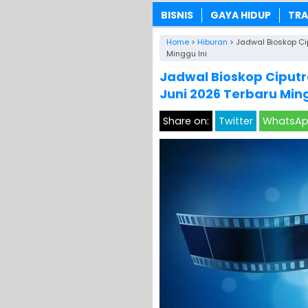
BISNIS
GAYA HIDUP
TRA
Home
>
Hiburan
>
Jadwal Bioskop Ci
Minggu Ini
Jadwal Bioskop Ciputr
Juni 2026 Terbaru Ming
Share on:
Twitter
WhatsA