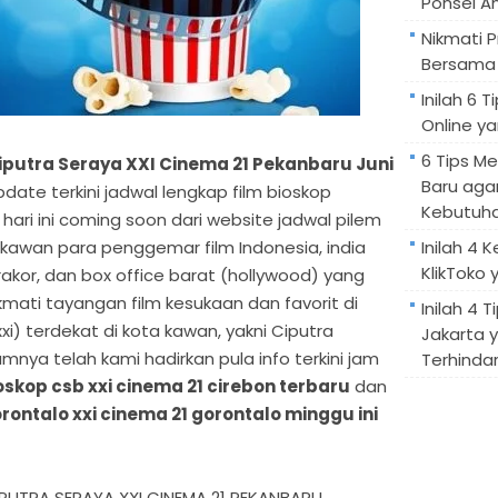
Ponsel A
Nikmati 
Bersama 
Inilah 6
Online ya
6 Tips M
putra Seraya XXI Cinema 21 Pekanbaru Juni
Baru aga
pdate terkini jadwal lengkap film bioskop
Kebutuh
 hari ini coming soon dari website jadwal pilem
 kawan para penggemar film Indonesia, india
Inilah 4 
KlikToko 
akor, dan box office barat (hollywood) yang
mati tayangan film kesukaan dan favorit di
Inilah 4 T
xi) terdekat di kota kawan, yakni Ciputra
Jakarta 
mnya telah kami hadirkan pula info terkini jam
Terhindar
oskop csb xxi cinema 21 cirebon terbaru
dan
rontalo xxi cinema 21 gorontalo minggu ini
UTRA SERAYA XXI CINEMA 21 PEKANBARU