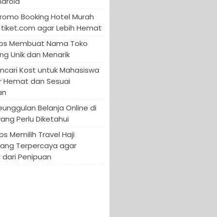
ndroid
Promo Booking Hotel Murah
tiket.com agar Lebih Hemat
 Tips Membuat Nama Toko
ng Unik dan Menarik
encari Kost untuk Mahasiswa
r Hemat dan Sesuai
an
Keunggulan Belanja Online di
yang Perlu Diketahui
ips Memilih Travel Haji
yang Terpercaya agar
 dari Penipuan