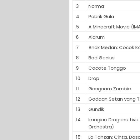
3
Norma
4
Pabrik Gula
5
A Minecraft Movie (IM
6
Alarum
7
Anak Medan: Cocok K
8
Bad Genius
9
Cocote Tonggo
10
Drop
11
Gangnam Zombie
12
Godaan Setan yang T
13
Gundik
14
Imagine Dragons: Live 
Orchestra)
15
La Tahzan: Cinta, Dosa,