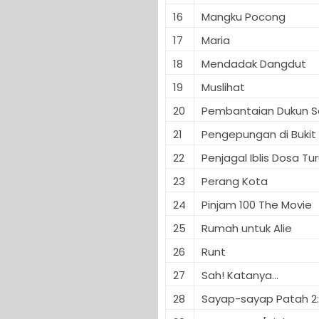
16
Mangku Pocong
17
Maria
18
Mendadak Dangdut
19
Muslihat
20
Pembantaian Dukun S
21
Pengepungan di Bukit 
22
Penjagal Iblis Dosa Tu
23
Perang Kota
24
Pinjam 100 The Movie
25
Rumah untuk Alie
26
Runt
27
Sah! Katanya...
28
Sayap-sayap Patah 2: 