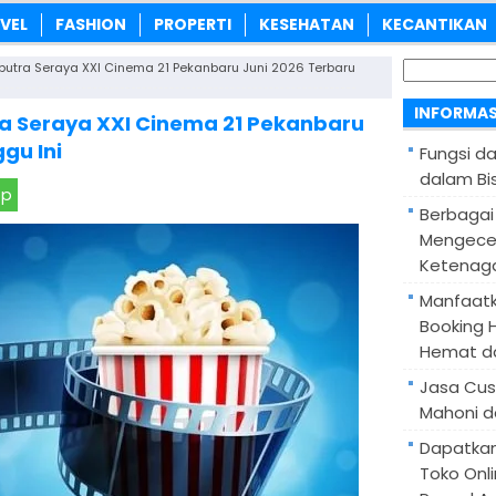
VEL
FASHION
PROPERTI
KESEHATAN
KECANTIKAN
Cari
putra Seraya XXI Cinema 21 Pekanbaru Juni 2026 Terbaru
untuk:
INFORMAS
a Seraya XXI Cinema 21 Pekanbaru
gu Ini
Fungsi d
dalam Bis
pp
Berbagai
Mengece
Ketenaga
Manfaatk
Booking H
Hemat d
Jasa Cus
Mahoni d
Dapatka
Toko Onl