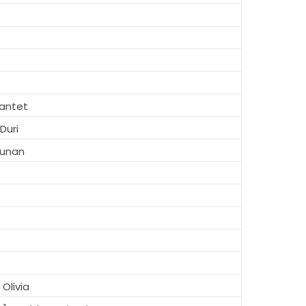
antet
Duri
runan
Olivia