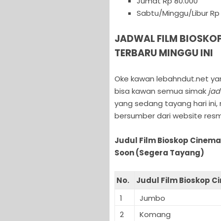
Jumat Rp 80.000
Sabtu/Minggu/Libur Rp 
JADWAL FILM BIOSKOP
TERBARU MINGGU INI
Oke kawan lebahndut.net yan
bisa kawan semua simak
jad
yang sedang tayang hari ini
bersumber dari website resm
Judul Film Bioskop Cinema
Soon (Segera Tayang)
No.
Judul Film Bioskop C
1
Jumbo
2
Komang