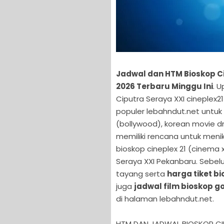
Jadwal dan HTM Bioskop Ci
2026 Terbaru Minggu Ini
. U
Ciputra Seraya XXI cineplex21
populer lebahndut.net untuk
(bollywood), korean movie dr
memiliki rencana untuk menik
bioskop cineplex 21 (cinema x
Seraya XXI Pekanbaru. Sebelu
tayang serta
harga tiket bi
juga
jadwal film bioskop go
di halaman lebahndut.net.
HTM DAN JADWAL BIOSKOP CIP