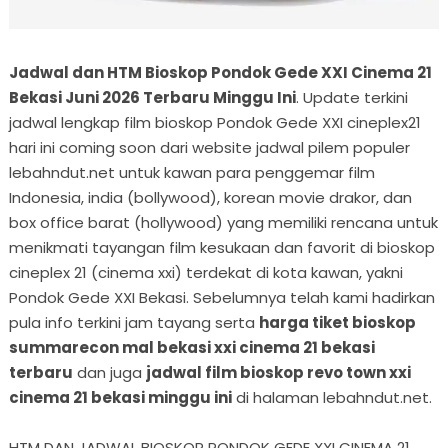
Jadwal dan HTM Bioskop Pondok Gede XXI Cinema 21
Bekasi Juni 2026 Terbaru Minggu Ini
. Update terkini
jadwal lengkap film bioskop Pondok Gede XXI cineplex21
hari ini coming soon dari website jadwal pilem populer
lebahndut.net untuk kawan para penggemar film
Indonesia, india (bollywood), korean movie drakor, dan
box office barat (hollywood) yang memiliki rencana untuk
menikmati tayangan film kesukaan dan favorit di bioskop
cineplex 21 (cinema xxi) terdekat di kota kawan, yakni
Pondok Gede XXI Bekasi. Sebelumnya telah kami hadirkan
pula info terkini jam tayang serta
harga tiket bioskop
summarecon mal bekasi xxi cinema 21 bekasi
terbaru
dan juga
jadwal film bioskop revo town xxi
cinema 21 bekasi minggu ini
di halaman lebahndut.net.
HTM DAN JADWAL BIOSKOP PONDOK GEDE XXI CINEMA 21