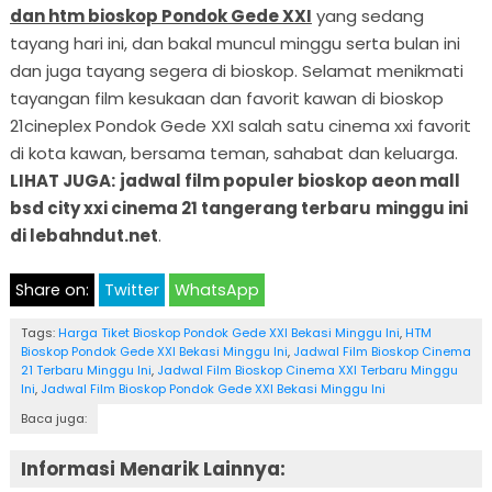
dan htm bioskop Pondok Gede XXI
yang sedang
tayang hari ini, dan bakal muncul minggu serta bulan ini
dan juga tayang segera di bioskop. Selamat menikmati
tayangan film kesukaan dan favorit kawan di bioskop
21cineplex Pondok Gede XXI salah satu cinema xxi favorit
di kota kawan, bersama teman, sahabat dan keluarga.
LIHAT JUGA:
jadwal film populer bioskop aeon mall
bsd city xxi cinema 21 tangerang terbaru
minggu ini
di lebahndut.net
.
Share on:
Twitter
WhatsApp
Tags:
Harga Tiket Bioskop Pondok Gede XXI Bekasi Minggu Ini
,
HTM
Bioskop Pondok Gede XXI Bekasi Minggu Ini
,
Jadwal Film Bioskop Cinema
21 Terbaru Minggu Ini
,
Jadwal Film Bioskop Cinema XXI Terbaru Minggu
Ini
,
Jadwal Film Bioskop Pondok Gede XXI Bekasi Minggu Ini
Baca juga:
Informasi Menarik Lainnya: