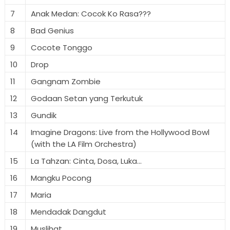
7
Anak Medan: Cocok Ko Rasa???
8
Bad Genius
9
Cocote Tonggo
10
Drop
11
Gangnam Zombie
12
Godaan Setan yang Terkutuk
13
Gundik
14
Imagine Dragons: Live from the Hollywood Bowl
(with the LA Film Orchestra)
15
La Tahzan: Cinta, Dosa, Luka...
16
Mangku Pocong
17
Maria
18
Mendadak Dangdut
19
Muslihat